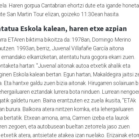
uela. Haren gorpua Cantabrian ehortzi dute eta igande honet
ute San Martin Tour elizan, goizeko 11:30ean hasita.
tatua Eskola kalean, haren etxe azpian
rra ETAren biktima bikoitza da: 1978an, Domingo Merino
rautzen. 1993an, berriz, Juvenal Villafañe García aitona
i emandako elkarrizketan, atentatu hura gogora ekarri zuen.
ntaketa hartan: "
Juvenal aitonak autoa etxetik ahalik eta
ginen Eskola kalean bertan. Egun hartan, Makaldegira jaitsi z
a. Eta hantxe galdu zuen bizia aitonak.
Hirugarren solairuan b
 lehergailuaren eztandak lurrera bota ninduen. Lurrean nengoe
atik galdetu nuen. Baina erantzuten ez zuela ikusita, “ETAk
dan burura. Balkoira atera nintzen korrika, eta lehergailuaren
ona bertatik. Etxean amona, ama, Carmen izeba eta laurok
ren zegoen, eta autobusean bueltan zetorrela jaso zuen
etxetik atera, antsietate atakea izan nuelako. Erizainak etorr