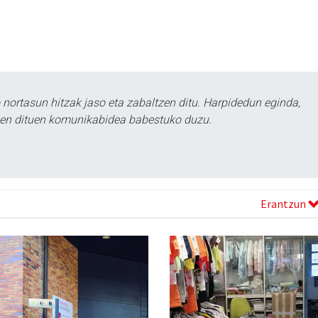
ortasun hitzak jaso eta zabaltzen ditu. Harpidedun eginda,
tzen dituen komunikabidea babestuko duzu.
Erantzun