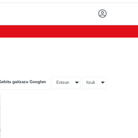
Gehitu gaitzazu Googlen
Entzun
Itzuli