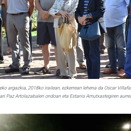
eko argazkia, 2018ko irailean, ezkerrean lehena da Oscar Villaf
ari Paz Artolazabalen ondoan eta Estanis Amutxastegiren aurr