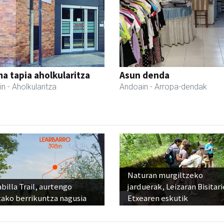
a tapia aholkularitza
Asun denda
in
- Aholkularitza
Andoain
- Arropa-dendak
Naturan murgiltzeko
billa Trail, aurtengo
jarduerak, Leizaran Bisitar
tako berrikuntza nagusia
Etxearen eskutik