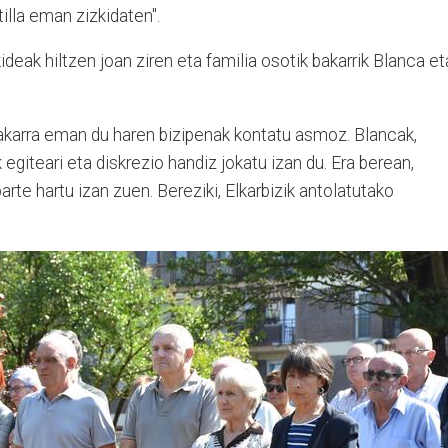
tilla eman zizkidaten".
kideak hiltzen joan ziren eta familia osotik bakarrik Blanca et
bakarra eman du haren bizipenak kontatu asmoz. Blancak,
egiteari eta diskrezio handiz jokatu izan du. Era berean,
e hartu izan zuen. Bereziki, Elkarbizik antolatutako