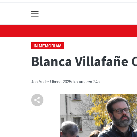
IN MEMORIAM
Blanca Villafañe
Jon Ander Ubeda
2025eko urriaren 24a