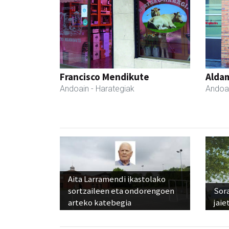
Francisco Mendikute
Aldam
Andoain
- Harategiak
Andoa
Aita Larramendi ikastolako
sortzaileen eta ondorengoen
Sora
arteko katebegia
jaie