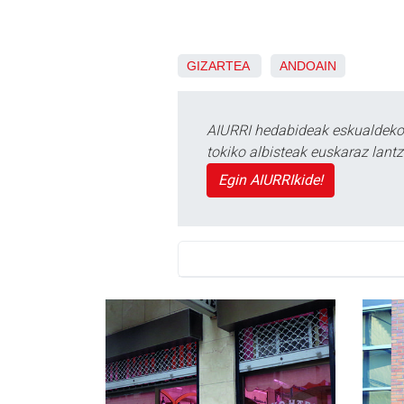
GIZARTEA
ANDOAIN
AIURRI hedabideak eskualdeko n
tokiko albisteak euskaraz lan
Egin AIURRIkide!