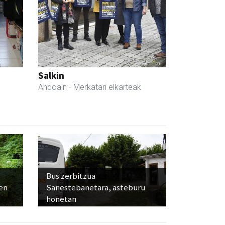
Salkin
Andoain
- Merkatari elkarteak
Bus zerbitzua
ien
Sanestebanetara, asteburu
honetan