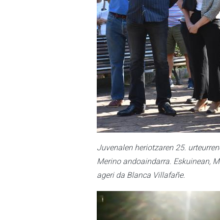
Juvenalen heriotzaren 25. urteurren
Merino andoaindarra. Eskuinean, M
ageri da Blanca Villafañe.