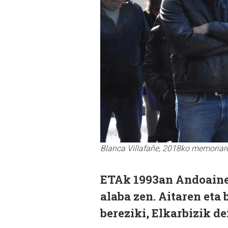
Blanca Villafañe, 2018ko memoriare
ETAk 1993an Andoainen
alaba zen. Aitaren eta
bereziki, Elkarbizik de