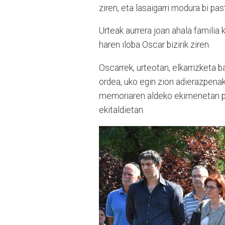
ziren, eta lasaigarri modura bi pas
Urteak aurrera joan ahala familia 
haren iloba Oscar bizirik ziren.
Oscarrek, urteotan, elkarrizketa 
ordea, uko egin zion adierazpenak 
memoriaren aldeko ekimenetan part
ekitaldietan.