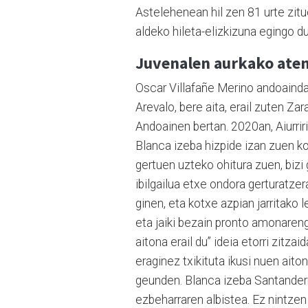
Astelehenean hil zen 81 urte zit
aldeko hileta-elizkizuna egingo d
Juvenalen aurkako aten
Oscar Villafañe Merino andoainda
Arevalo, bere aita, erail zuten Za
Andoainen bertan. 2020an, Aiurrir
Blanca izeba hizpide izan zuen ko
gertuen uzteko ohitura zuen, bizi 
ibilgailua etxe ondora gerturatzer
ginen, eta kotxe azpian jarritako
eta jaiki bezain pronto amonareng
aitona erail du” ideia etorri zitzai
eraginez txikituta ikusi nuen ait
geunden. Blanca izeba Santander
ezbeharraren albistea.
Ez nintzen 