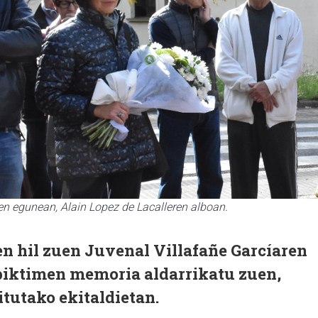
n egunean, Alain Lopez de Lacalleren alboan.
 hil zuen Juvenal Villafañe Garcíaren
 biktimen memoria aldarrikatu zuen,
itutako ekitaldietan.