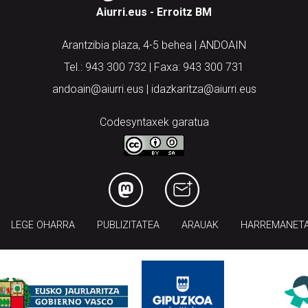
Aiurri.eus - Erroitz BM
Arantzibia plaza, 4-5 behea | ANDOAIN
Tel.: 943 300 732 | Faxa: 943 300 731
andoain@aiurri.eus | idazkaritza@aiurri.eus
Codesyntaxek garatua
LEGE OHARRA
PUBLIZITATEA
ARAUAK
HARREMANET