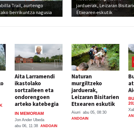
billa Trail, aurtengo
jarduerak, Leizaran Bisitar
tako berrikuntza nagusia
Etxearen eskutik
Aita Larramendi
Naturan
Bu
ko
ikastolako
murgiltzeko
at
sortzaileen eta
jarduerak,
Ai
ondorengoen
Leizaran Bisitarien
BU
arteko katebegia
Etxearen eskutik
20
K
Xa
Aiurri
abu 05, 08:30
IN MEMORIAM
AN
ANDOAIN
Jon Ander Ubeda
abu 06, 11:38
ANDOAIN