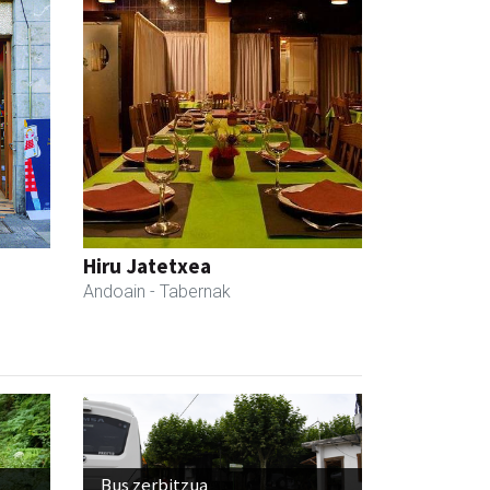
Hiru Jatetxea
Andoain
- Tabernak
Bus zerbitzua