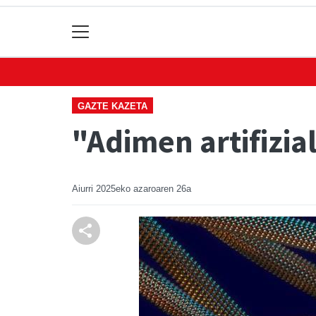
GAZTE KAZETA
"Adimen artifizia
Aiurri
2025eko azaroaren 26a