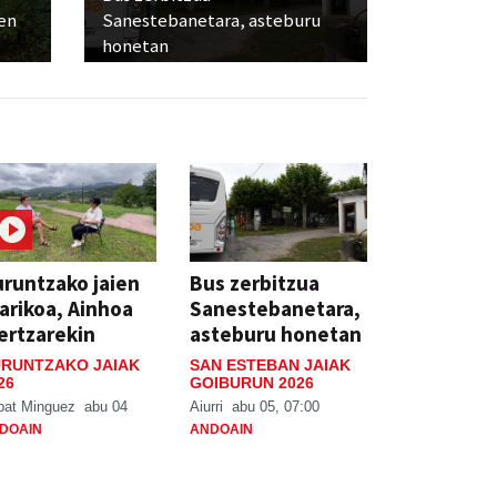
ien
Sanestebanetara, asteburu
honetan
runtzako jaien
Bus zerbitzua
arikoa, Ainhoa
Sanestebanetara,
ertzarekin
asteburu honetan
RUNTZAKO JAIAK
SAN ESTEBAN JAIAK
26
GOIBURUN 2026
bat Minguez
abu 04
Aiurri
abu 05, 07:00
DOAIN
ANDOAIN