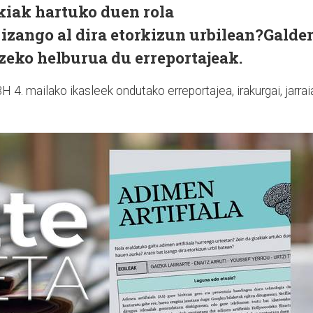
kiak hartuko duen rola
izango al dira etorkizun urbilean?Galde
zeko helburua du erreportajeak.
 4. mailako ikasleek ondutako erreportajea, irakurgai, jarrai