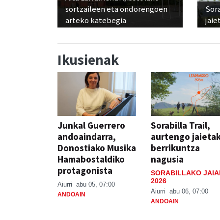
sortzaileen eta ondorengoen
Sora
arteko katebegia
jaie
Ikusienak
Junkal Guerrero
Sorabilla Trail,
andoaindarra,
aurtengo jaieta
Donostiako Musika
berrikuntza
Hamabostaldiko
nagusia
protagonista
SORABILLAKO JAIA
2026
Aiurri
abu 05, 07:00
Aiurri
abu 06, 07:00
ANDOAIN
ANDOAIN