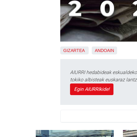
GIZARTEA
ANDOAIN
AIURRI hedabideak eskualdeko n
tokiko albisteak euskaraz lan
Egin AIURRIkide!