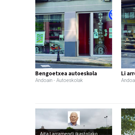
Bengoetxea autoeskola
Li ar
Andoain
- Autoeskolak
Andoa
Aita Larramendi ikastolako