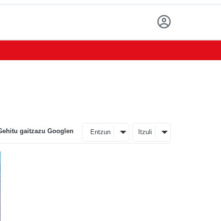
Gehitu gaitzazu Googlen
Entzun
Itzuli