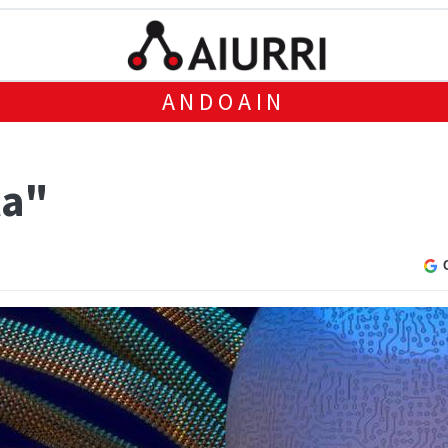
ANDOAIN
la"