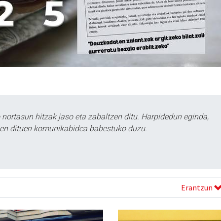
ortasun hitzak jaso eta zabaltzen ditu. Harpidedun eginda,
tzen dituen komunikabidea babestuko duzu.
Erantzun