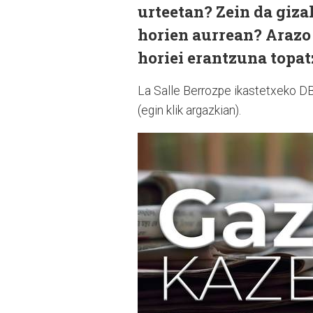
urteetan? Zein da giza
horien aurrean? Arazo 
horiei erantzuna topat
La Salle Berrozpe ikastetxeko DBH
(egin klik argazkian).