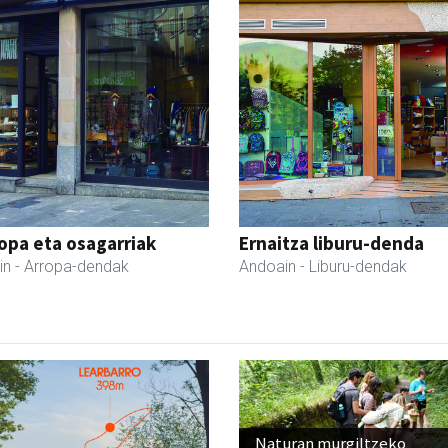
ropa eta osagarriak
Ernaitza liburu-denda
in
- Arropa-dendak
Andoain
- Liburu-dendak
Naturan murgiltzeko