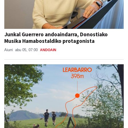
Junkal Guerrero andoaindarra, Donostiako
Musika Hamabostaldiko protagonista
Aiurri
abu 05, 07:00
ANDOAIN