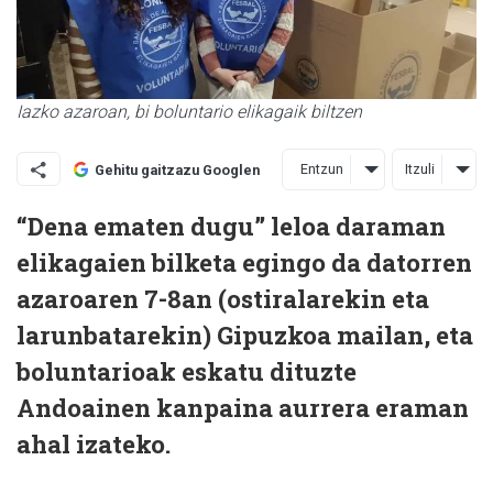
Iazko azaroan, bi boluntario elikagaik biltzen
Entzun
Itzuli
Gehitu gaitzazu Googlen
“Dena ematen dugu” leloa daraman
elikagaien bilketa egingo da datorren
azaroaren 7-8an (ostiralarekin eta
larunbatarekin) Gipuzkoa mailan, eta
boluntarioak eskatu dituzte
Andoainen kanpaina aurrera eraman
ahal izateko.