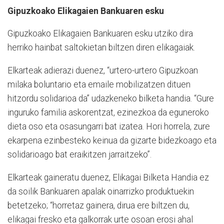
Gipuzkoako Elikagaien Bankuaren esku
Gipuzkoako Elikagaien Bankuaren esku utziko dira
herriko hainbat saltokietan biltzen diren elikagaiak.
Elkarteak adierazi duenez, “urtero-urtero Gipuzkoan
milaka boluntario eta emaile mobilizatzen dituen
hitzordu solidarioa da” udazkeneko bilketa handia. “Gure
inguruko familia askorentzat, ezinezkoa da eguneroko
dieta oso eta osasungarri bat izatea. Hori horrela, zure
ekarpena ezinbesteko keinua da gizarte bidezkoago eta
solidarioago bat eraikitzen jarraitzeko”.
Elkarteak gaineratu duenez, Elikagai Bilketa Handia ez
da soilik Bankuaren apalak oinarrizko produktuekin
betetzeko; “horretaz gainera, dirua ere biltzen du,
elikagai fresko eta galkorrak urte osoan erosi ahal