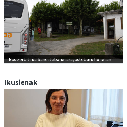
Bus zerbitzua Sanestebanetara, asteburu honetan
Ikusienak