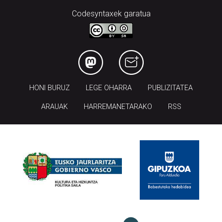
Codesyntaxek garatua
HONI BURUZ
LEGE OHARRA
PUBLIZITATEA
ARAUAK
HARREMANETARAKO
RSS