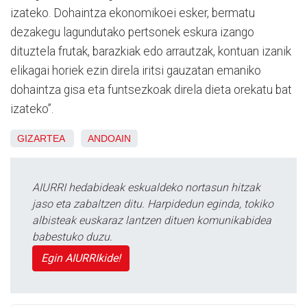
izateko. Dohaintza ekonomikoei esker, bermatu
dezakegu lagundutako pertsonek eskura izango
dituztela frutak, barazkiak edo arrautzak, kontuan izanik
elikagai horiek ezin direla iritsi gauzatan emaniko
dohaintza gisa eta funtsezkoak direla dieta orekatu bat
izateko”.
GIZARTEA
ANDOAIN
AIURRI hedabideak eskualdeko nortasun hitzak
jaso eta zabaltzen ditu. Harpidedun eginda, tokiko
albisteak euskaraz lantzen dituen komunikabidea
babestuko duzu.
Egin AIURRIkide!