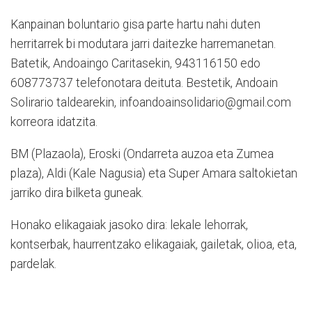
Kanpainan boluntario gisa parte hartu nahi duten
herritarrek bi modutara jarri daitezke harremanetan.
Batetik, Andoaingo Caritasekin, 943116150 edo
608773737 telefonotara deituta. Bestetik, Andoain
Solirario taldearekin, infoandoainsolidario@gmail.com
korreora idatzita.
BM (Plazaola), Eroski (Ondarreta auzoa eta Zumea
plaza), Aldi (Kale Nagusia) eta Super Amara saltokietan
jarriko dira bilketa guneak.
Honako elikagaiak jasoko dira: lekale lehorrak,
kontserbak, haurrentzako elikagaiak, gailetak, olioa, eta,
pardelak.