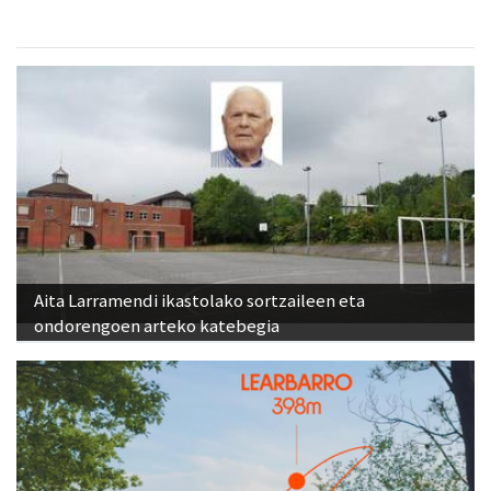
Aita Larramendi ikastolako sortzaileen eta
ondorengoen arteko katebegia