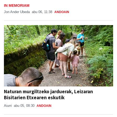
IN MEMORIAM
Jon Ander Ubeda
abu 06, 11:38
ANDOAIN
Naturan murgiltzeko jarduerak, Leizaran
Bisitarien Etxearen eskutik
Aiurri
abu 05, 08:30
ANDOAIN