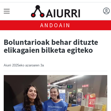
ANDOAIN
Boluntarioak behar dituzte
elikagaien bilketa egiteko
Aiurri
2025eko azaroaren 3a