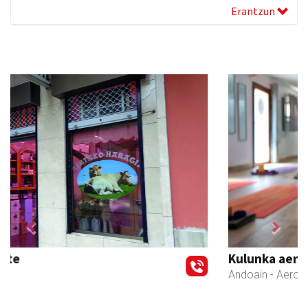
Erantzun
Previous
Next
Kulunka aeroyoga zentroa
Andoain
- Aeroyoga