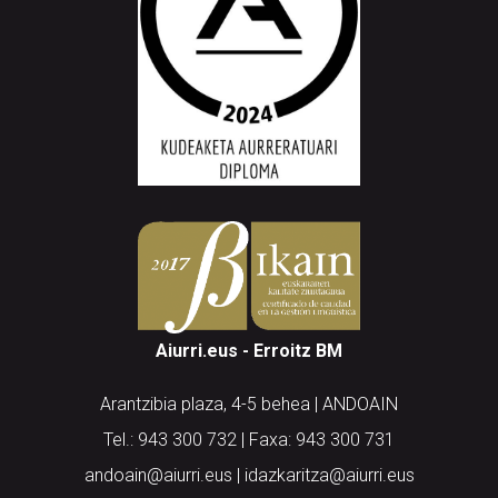
Aiurri.eus - Erroitz BM
Arantzibia plaza, 4-5 behea | ANDOAIN
Tel.: 943 300 732 | Faxa: 943 300 731
andoain@aiurri.eus | idazkaritza@aiurri.eus