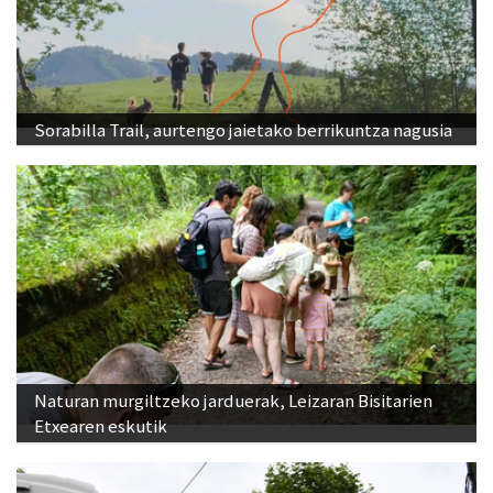
Sorabilla Trail, aurtengo jaietako berrikuntza nagusia
Naturan murgiltzeko jarduerak, Leizaran Bisitarien
Etxearen eskutik