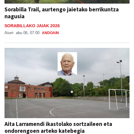
Sorabilla Trail, aurtengo jaietako berrikuntza
nagusia
SORABILLAKO JAIAK 2026
Aiurri
abu 06, 07:00
ANDOAIN
Aita Larramendi ikastolako sortzaileen eta
ondorengoen arteko katebegia