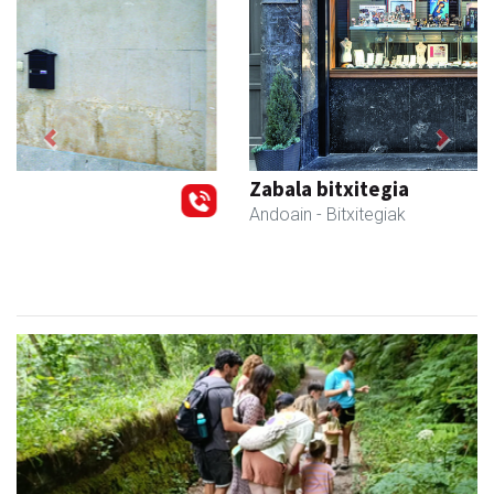
Previous
Next
Zabala bitxitegia
Andoain
- Bitxitegiak