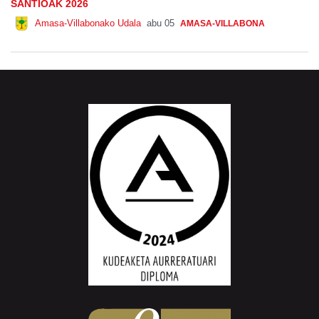
SANTIOAK 2026
Amasa-Villabonako Udala
abu 05
AMASA-VILLABONA