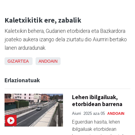
Kaletxikitik ere, zabalik
Kaletxikin behera, Gudarien etorbidera eta Bazkardora
joateko aukera izango dela ziurtatu dio Aiurrriri bertako
lanen arduradunak.
GIZARTEA
ANDOAIN
Erlazionatuak
Lehen ibilgailuak,
etorbidean barrena
Aiurri
2025 aza 05
ANDOAIN
Eguerdian hasita, lehen
ibilgailuak etorbidean