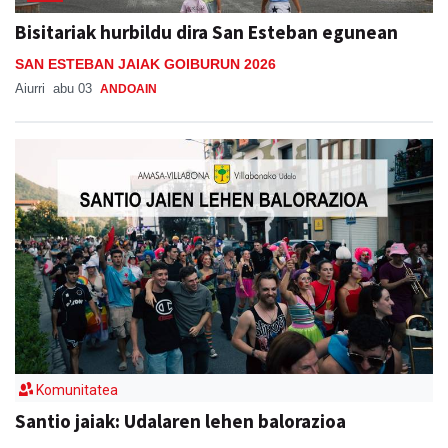
Bisitariak hurbildu dira San Esteban egunean
SAN ESTEBAN JAIAK GOIBURUN 2026
Aiurri
abu 03
ANDOAIN
Komunitatea
Santio jaiak: Udalaren lehen balorazioa