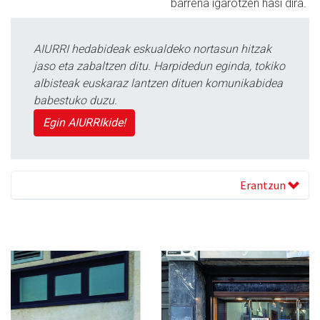
barrena igarotzen hasi dira.
AIURRI hedabideak eskualdeko nortasun hitzak
jaso eta zabaltzen ditu. Harpidedun eginda, tokiko
albisteak euskaraz lantzen dituen komunikabidea
babestuko duzu.
Egin AIURRIkide!
Erantzun