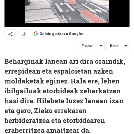
Gehitu gaitzazu Googlen
Entzun
Itzuli
Beharginak lanean ari dira oraindik,
errepidean eta espaloietan azken
moldaketak eginez. Hala ere, lehen
ibilgailuak etorbideak zeharkatzen
hasi dira. Hilabete luzez lanean izan
eta gero, Ziako errekaren
berbideratzea eta etorbidearen
eraberritzea amaitzear da.