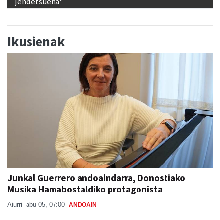
jendetsuena"
Ikusienak
Junkal Guerrero andoaindarra, Donostiako
Musika Hamabostaldiko protagonista
Aiurri
abu 05, 07:00
ANDOAIN