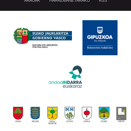
ARAUAK
HARREMANETARAKO
RSS