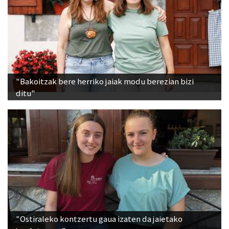
"Bakoitzak bere herriko jaiak modu berezian bizi
ditu"
"Ostiraleko kontzertu gaua izaten da jaietako