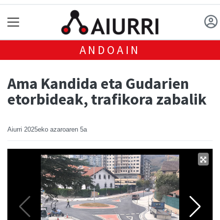
ANDOAIN
Ama Kandida eta Gudarien
etorbideak, trafikora zabalik
Aiurri
2025eko azaroaren 5a