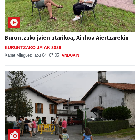
Buruntzako jaien atarikoa, Ainhoa Aiertzarekin
BURUNTZAKO JAIAK 2026
Xabat Minguez
abu 04, 07:05
ANDOAIN