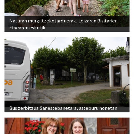
Naturan murgiltzeko jarduerak, Leizaran Bisitarien
Etxearen eskutik
Bus zerbitzua Sanestebanetara, asteburu honetan