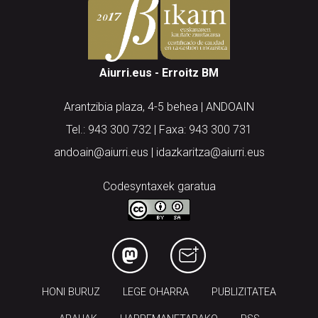
Aiurri.eus - Erroitz BM
Arantzibia plaza, 4-5 behea | ANDOAIN
Tel.: 943 300 732 | Faxa: 943 300 731
andoain@aiurri.eus | idazkaritza@aiurri.eus
Codesyntaxek garatua
HONI BURUZ
LEGE OHARRA
PUBLIZITATEA