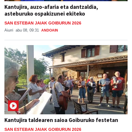
Kantujira, auzo-afaria eta dantzaldia,
asteburuko ospakizunei ekiteko
SAN ESTEBAN JAIAK GOIBURUN 2026
Aiurri
abu 08, 09:31
ANDOAIN
Kantujira taldearen saioa Goiburuko festetan
SAN ESTEBAN JAIAK GOIBURUN 2026