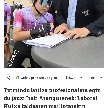
Entzun
Itzuli
Gehitu gaitzazu Googlen
Txirrindularitza profesionalera egin
du jauzi Irati Arangurenek: Laboral
Kutxa taldearen maillotarekin