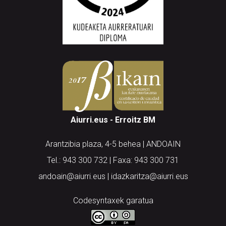
Aiurri.eus - Erroitz BM
Arantzibia plaza, 4-5 behea | ANDOAIN
Tel.: 943 300 732 | Faxa: 943 300 731
andoain@aiurri.eus | idazkaritza@aiurri.eus
Codesyntaxek garatua