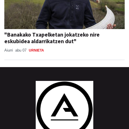
"Banakako Txapelketan jokatzeko nire
eskubidea aldarrikatzen dut"
Aiurri
abu 07
URNIETA