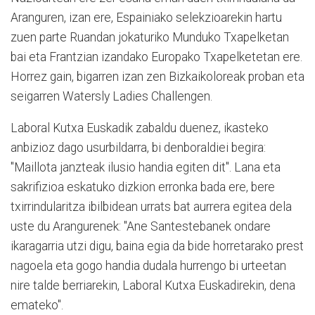
Aranguren, izan ere, Espainiako selekzioarekin hartu
zuen parte Ruandan jokaturiko Munduko Txapelketan
bai eta Frantzian izandako Europako Txapelketetan ere.
Horrez gain, bigarren izan zen Bizkaikoloreak proban eta
seigarren Watersly Ladies Challengen.
Laboral Kutxa Euskadik zabaldu duenez, ikasteko
anbizioz dago usurbildarra, bi denboraldiei begira:
"Maillota janzteak ilusio handia egiten dit". Lana eta
sakrifizioa eskatuko dizkion erronka bada ere, bere
txirrindularitza ibilbidean urrats bat aurrera egitea dela
uste du Arangurenek: "Ane Santestebanek ondare
ikaragarria utzi digu, baina egia da bide horretarako prest
nagoela eta gogo handia dudala hurrengo bi urteetan
nire talde berriarekin, Laboral Kutxa Euskadirekin, dena
emateko".