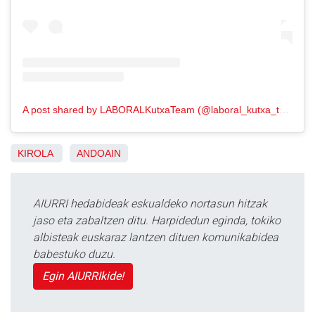
A post shared by LABORALKutxaTeam (@laboral_kutxa_team)
KIROLA
ANDOAIN
AIURRI hedabideak eskualdeko nortasun hitzak
jaso eta zabaltzen ditu. Harpidedun eginda, tokiko
albisteak euskaraz lantzen dituen komunikabidea
babestuko duzu.
Egin AIURRIkide!