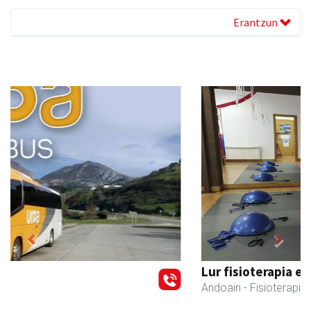
Erantzun
Previous
Next
Lur fisioterapia eta pilates zentroa
Andoain
- Fisioterapia