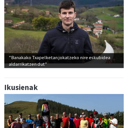
"Banakako Txapelketan jokatzeko nire eskubidea
aldarrikatzen dut"
Ikusienak