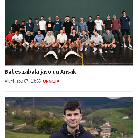
Babes zabala jaso du Ansak
Aiurri
abu 07, 13:55
URNIETA