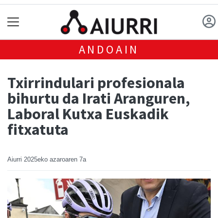
ANDOAIN
Txirrindulari profesionala
bihurtu da Irati Aranguren,
Laboral Kutxa Euskadik
fitxatuta
Aiurri
2025eko azaroaren 7a