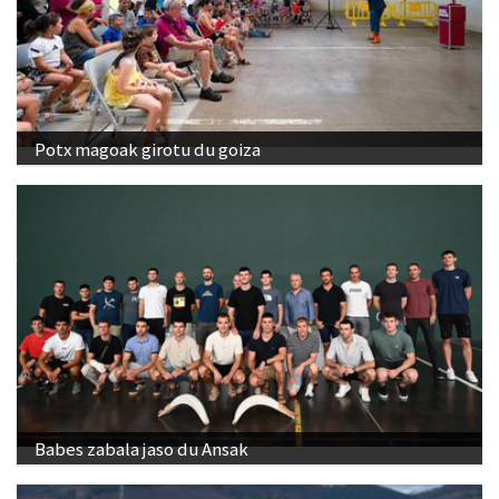
Potx magoak girotu du goiza
Babes zabala jaso du Ansak