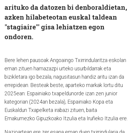
arituko da datozen bi denboraldietan,
azken hilabeteotan euskal taldean
"stagiaire'" gisa lehiatzen egon
ondoren.
Bere lehen pausoak Angoaingo Txirrindularitza eskolan
eman zituen hamazazpi urteko usurbildarrak eta
bizikletara igo bezala, nagusitasun handiz aritu izan da
errepidean. Besteak beste, aparteko markak lortu ditu
2025ean: Espainiako txapeldunorde izan zen junior
kategorian (2024an bezala), Espainiako Kopa eta
Euskaldun Txapelketa irabazi zituen, baita
Emakumezko Gipuzkoako Itzulia eta Iruñeko Itzulia ere.
Nazioartean ere zer esana eman duen txirrindularia da