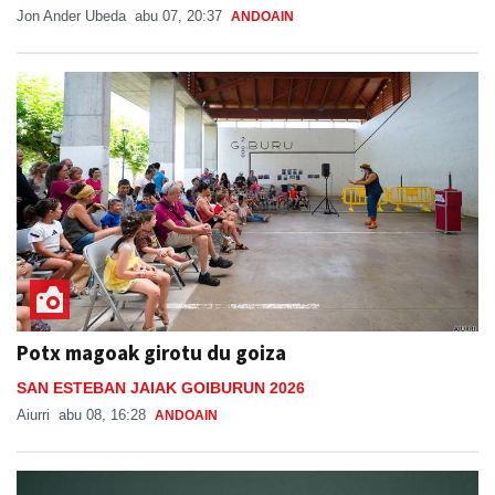
Jon Ander Ubeda
abu 07, 20:37
ANDOAIN
Potx magoak girotu du goiza
SAN ESTEBAN JAIAK GOIBURUN 2026
Aiurri
abu 08, 16:28
ANDOAIN