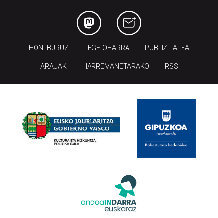
HONI BURUZ
LEGE OHARRA
PUBLIZITATEA
ARAUAK
HARREMANETARAKO
RSS