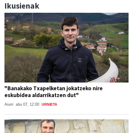
Ikusienak
"Banakako Txapelketan jokatzeko nire
eskubidea aldarrikatzen dut"
Aiurri
abu 07, 12:00
URNIETA