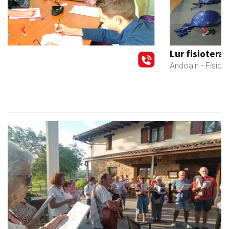
Previous
Next
Lur fisioterapia eta pilates zentroa
Andoain
- Fisioterapia