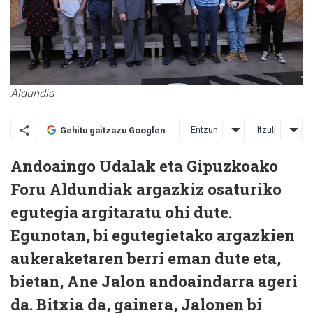
Aldundia
Entzun
Itzuli
Gehitu gaitzazu Googlen
Andoaingo Udalak eta Gipuzkoako
Foru Aldundiak argazkiz osaturiko
egutegia argitaratu ohi dute.
Egunotan, bi egutegietako argazkien
aukeraketaren berri eman dute eta,
bietan, Ane Jalon andoaindarra ageri
da. Bitxia da, gainera, Jalonen bi