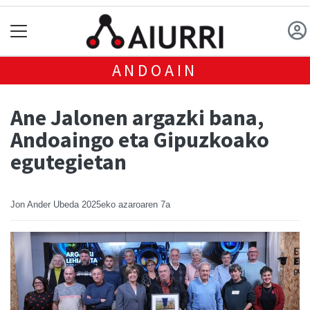
ANDOAIN
Ane Jalonen argazki bana,
Andoaingo eta Gipuzkoako
egutegietan
Jon Ander Ubeda
2025eko azaroaren 7a