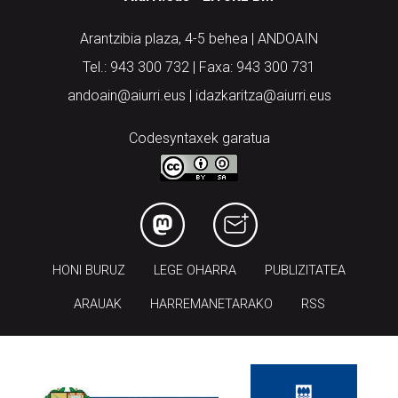
Arantzibia plaza, 4-5 behea | ANDOAIN
Tel.: 943 300 732 | Faxa: 943 300 731
andoain@aiurri.eus | idazkaritza@aiurri.eus
Codesyntaxek garatua
HONI BURUZ
LEGE OHARRA
PUBLIZITATEA
ARAUAK
HARREMANETARAKO
RSS