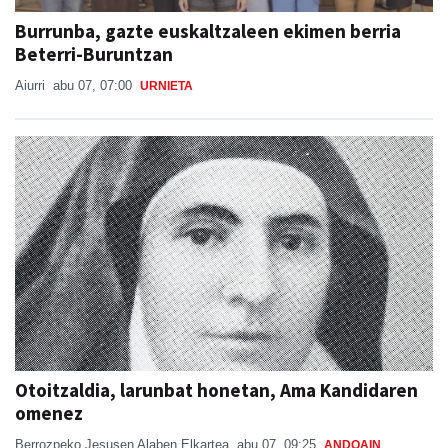
Burrunba, gazte euskaltzaleen ekimen berria
Beterri-Buruntzan
Aiurri
abu 07, 07:00
URNIETA
Otoitzaldia, larunbat honetan, Ama Kandidaren
omenez
Berrozpeko Jesusen Alaben Elkartea
abu 07, 09:25
ANDOAIN