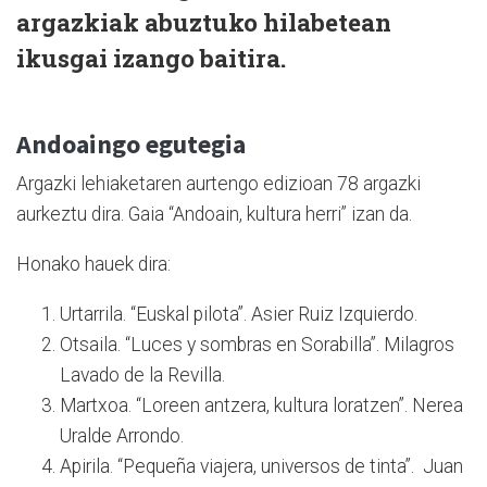
argazkiak abuztuko hilabetean
ikusgai izango baitira.
Andoaingo egutegia
Argazki lehiaketaren aurtengo edizioan 78 argazki
aurkeztu dira. Gaia “Andoain, kultura herri” izan da.
Honako hauek dira:
Urtarrila. “Euskal pilota”. Asier Ruiz Izquierdo.
Otsaila. “Luces y sombras en Sorabilla”. Milagros
Lavado de la Revilla.
Martxoa. “Loreen antzera, kultura loratzen”. Nerea
Uralde Arrondo.
Apirila. “Pequeña viajera, universos de tinta”. Juan