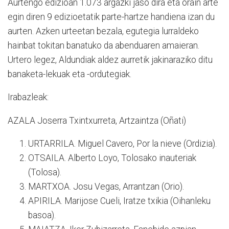
Aurtengo edizioan 1.073 argazki jaso dira eta orain arte
egin diren 9 edizioetatik parte-hartze handiena izan du
aurten. Azken urteetan bezala, egutegia lurraldeko
hainbat tokitan banatuko da abenduaren amaieran.
Urtero legez, Aldundiak aldez aurretik jakinaraziko ditu
banaketa-lekuak eta -ordutegiak.
Irabazleak:
AZALA Joserra Txintxurreta, Artzaintza (Oñati)
URTARRILA. Miguel Cavero, Por la nieve (Ordizia).
OTSAILA. Alberto Loyo, Tolosako inauteriak
(Tolosa).
MARTXOA. Josu Vegas, Arrantzan (Orio).
APIRILA. Marijose Cueli, Iratze txikia (Oihanleku
basoa).