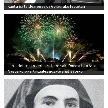
Kantujira taldearen saioa Goiburuko festetan
Lurraldebuseko zerbitzu bereziak, Donostiako Aste
Nagusiko su-artifizialez gozatu ahal izateko