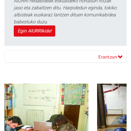
AIURRI hedabideak eskualdeko nortasun hitzak
jaso eta zabaltzen ditu. Harpidedun eginda, tokiko
albisteak euskaraz lantzen dituen komunikabidea
babestuko duzu.
Egin AIURRIkide!
Erantzun