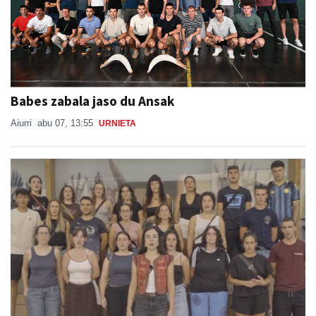
Babes zabala jaso du Ansak
Aiurri
abu 07, 13:55
URNIETA