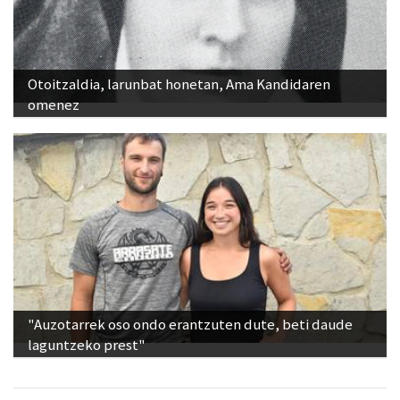
Otoitzaldia, larunbat honetan, Ama Kandidaren
omenez
"Auzotarrek oso ondo erantzuten dute, beti daude
laguntzeko prest"