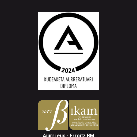
Aiurri.eus - Erroitz BM