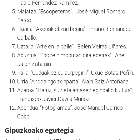
Pablo Fernandez Ramírez.
Maiatza. “Escopeteros”. José Miguel Romero
Barco.
Ekaina. “Axeriak elizari begira”. Imanol Fernandez
Carballo.
Uztaila. “Arte en la calle”. Belén Veiras Liñares.
Abuztua. “Edozein modutan dira ederrak”. Ane
Jalon Zatarain.
Iraila. “Guduak ez du aurpegirik”. Uxue Botas Peñín.
Urria. “Andoaingo txinparta”. Alain Saiz Antoñana.
Azaroa. “Harriz, suz eta arnasez egindako kultura”.
Francisco Javier Davila Muñoz.
Abendua. “Fotogramas”. José Manuel Garrido
Cobo.
Gipuzkoako egutegia