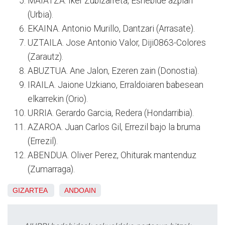
MAIATZA. Iker Zubizarreta, Esnebide azpian
(Urbia).
EKAINA. Antonio Murillo, Dantzari (Arrasate).
UZTAILA. Jose Antonio Valor, Diji0863-Colores
(Zarautz).
ABUZTUA. Ane Jalon, Ezeren zain (Donostia).
IRAILA. Jaione Uzkiano, Erraldoiaren babesean
elkarrekin (Orio).
URRIA. Gerardo Garcia, Redera (Hondarribia).
AZAROA. Juan Carlos Gil, Errezil bajo la bruma
(Errezil).
ABENDUA. Oliver Perez, Ohiturak mantenduz
(Zumarraga).
GIZARTEA
ANDOAIN