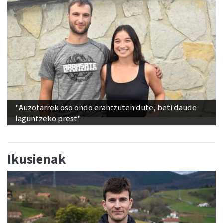
"Auzotarrek oso ondo erantzuten dute, beti daude
laguntzeko prest"
Ikusienak