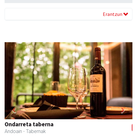
Erantzun
Previous
Next
Stop liburu-denda
Andoain
- Liburu-dendak