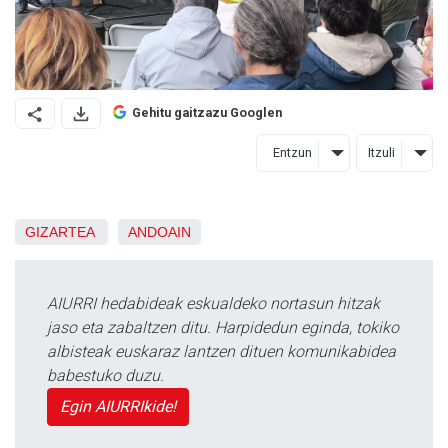
Gehitu gaitzazu Googlen
Entzun
Itzuli
GIZARTEA
ANDOAIN
AIURRI hedabideak eskualdeko nortasun hitzak
jaso eta zabaltzen ditu. Harpidedun eginda, tokiko
albisteak euskaraz lantzen dituen komunikabidea
babestuko duzu.
Egin AIURRIkide!