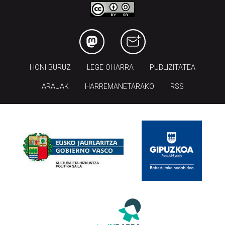
HONI BURUZ
LEGE OHARRA
PUBLIZITATEA
ARAUAK
HARREMANETARAKO
RSS