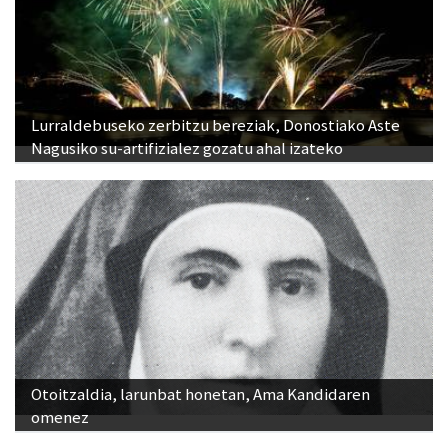
Lurraldebuseko zerbitzu bereziak, Donostiako Aste
Nagusiko su-artifizialez gozatu ahal izateko
Otoitzaldia, larunbat honetan, Ama Kandidaren
omenez