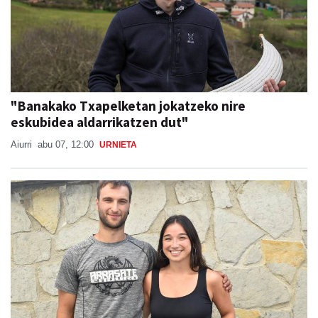
"Banakako Txapelketan jokatzeko nire
eskubidea aldarrikatzen dut"
Aiurri
abu 07, 12:00
URNIETA