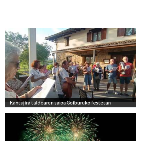
Kantujira taldearen saioa Goiburuko festetan