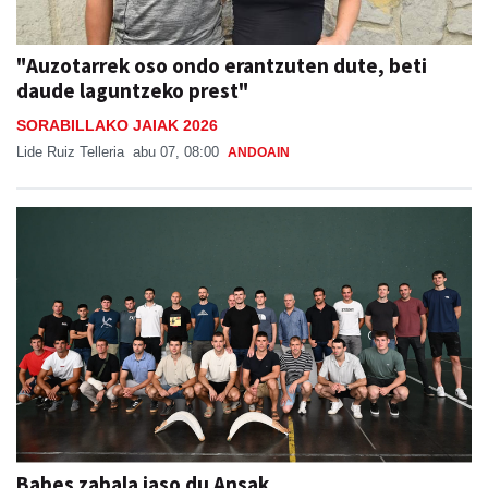
"Auzotarrek oso ondo erantzuten dute, beti
daude laguntzeko prest"
SORABILLAKO JAIAK 2026
Lide Ruiz Telleria
abu 07, 08:00
ANDOAIN
Babes zabala jaso du Ansak