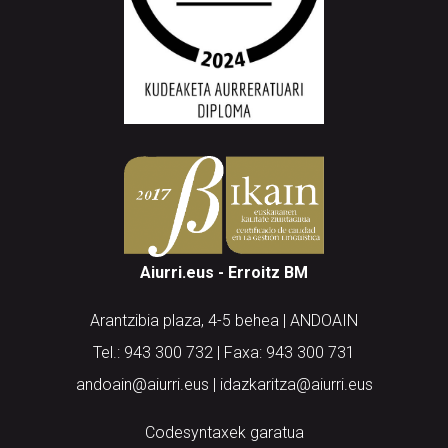
Aiurri.eus - Erroitz BM
Arantzibia plaza, 4-5 behea | ANDOAIN
Tel.: 943 300 732 | Faxa: 943 300 731
andoain@aiurri.eus | idazkaritza@aiurri.eus
Codesyntaxek garatua