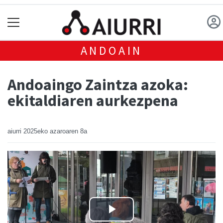
ANDOAIN
Andoaingo Zaintza azoka:
ekitaldiaren aurkezpena
aiurri
2025eko azaroaren 8a