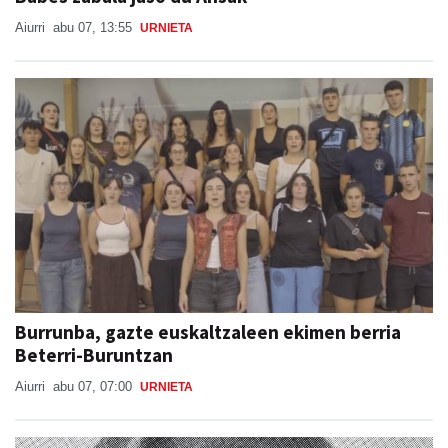
Aiurri
abu 07, 13:55
URNIETA
Burrunba, gazte euskaltzaleen ekimen berria
Beterri-Buruntzan
Aiurri
abu 07, 07:00
URNIETA