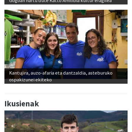
Gogoan hartu dute Katto Amilibia kultur eragilea
Kantujira, auzo-afaria eta dantzaldia, asteburuko
ospakizunei ekiteko
Ikusienak