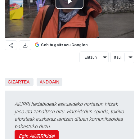
Gehitu gaitzazu Googlen
Entzun
Itzuli
GIZARTEA
ANDOAIN
AIURRI hedabideak eskualdeko nortasun hitzak
jaso eta zabaltzen ditu. Harpidedun eginda, tokiko
albisteak euskaraz lantzen dituen komunikabidea
babestuko duzu.
Egin AIURRIkide!