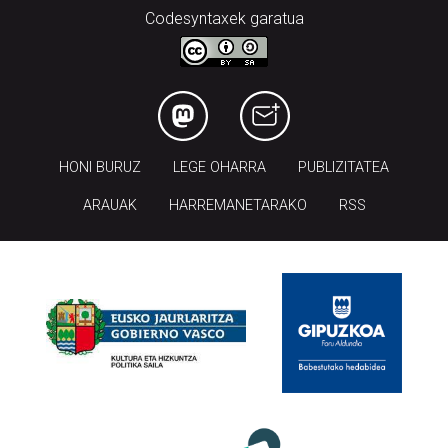
Codesyntaxek garatua
HONI BURUZ
LEGE OHARRA
PUBLIZITATEA
ARAUAK
HARREMANETARAKO
RSS