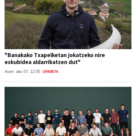
"Banakako Txapelketan jokatzeko nire
eskubidea aldarrikatzen dut"
Aiurri
abu 07, 12:00
URNIETA