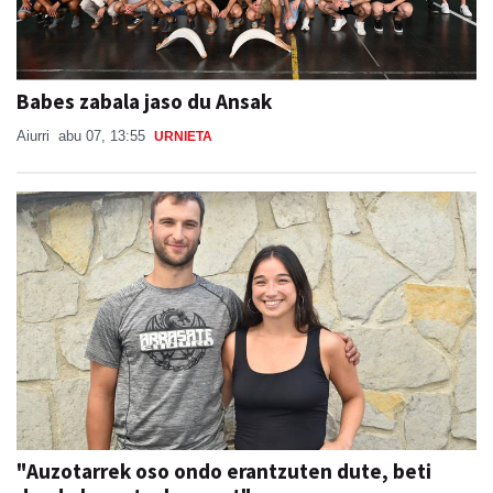
Babes zabala jaso du Ansak
Aiurri
abu 07, 13:55
URNIETA
"Auzotarrek oso ondo erantzuten dute, beti