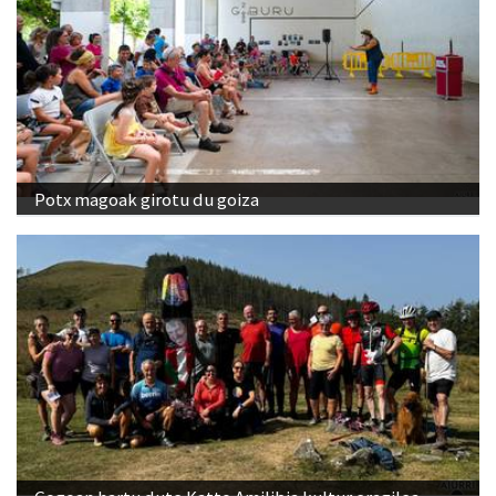
Potx magoak girotu du goiza