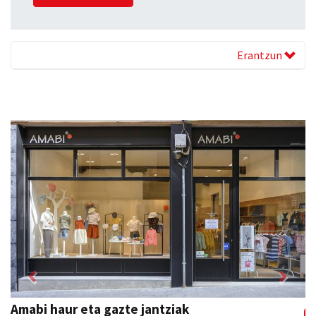
Erantzun
Previous
Next
Adats ileapaindegi eta estetika