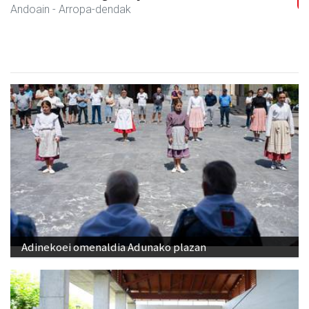
Andoain
- Ile-apaindegiak
Adinekoei omenaldia Adunako plazan