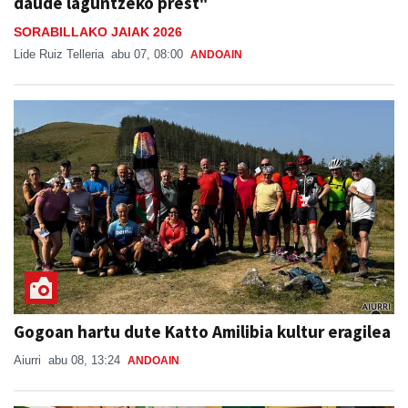
daude laguntzeko prest"
SORABILLAKO JAIAK 2026
Lide Ruiz Telleria
abu 07, 08:00
ANDOAIN
Gogoan hartu dute Katto Amilibia kultur eragilea
Aiurri
abu 08, 13:24
ANDOAIN