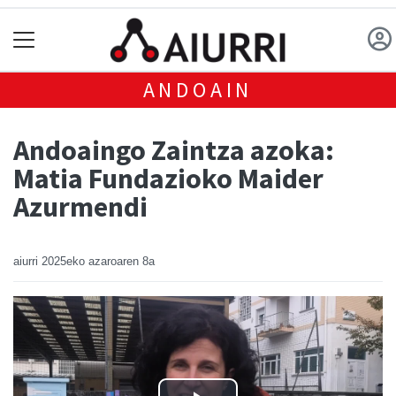
ANDOAIN
Andoaingo Zaintza azoka:
Matia Fundazioko Maider
Azurmendi
aiurri
2025eko azaroaren 8a