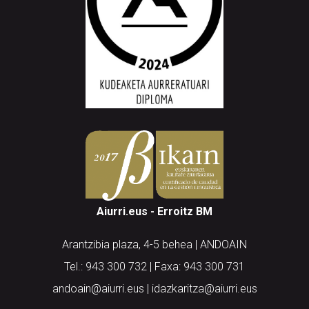
Aiurri.eus - Erroitz BM
Arantzibia plaza, 4-5 behea | ANDOAIN
Tel.: 943 300 732 | Faxa: 943 300 731
andoain@aiurri.eus | idazkaritza@aiurri.eus