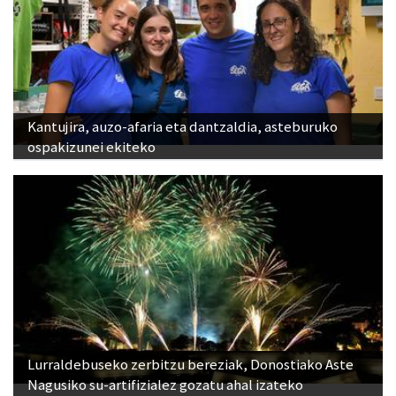
Kantujira, auzo-afaria eta dantzaldia, asteburuko
ospakizunei ekiteko
Lurraldebuseko zerbitzu bereziak, Donostiako Aste
Nagusiko su-artifizialez gozatu ahal izateko