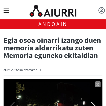
ANDOAIN
Egia osoa oinarri izango duen
memoria aldarrikatu zuten
Memoria eguneko ekitaldian
aiurri
2025eko azaroaren 11