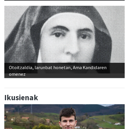
Otoitzaldia, larunbat honetan, Ama Kandidaren
omenez
Ikusienak