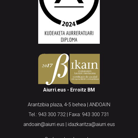
Aiurri.eus - Erroitz BM
Arantzibia plaza, 4-5 behea | ANDOAIN
Tel.: 943 300 732 | Faxa: 943 300 731
andoain@aiurri.eus | idazkaritza@aiurri.eus