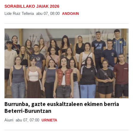
SORABILLAKO JAIAK 2026
Lide Ruiz Telleria
abu 07, 08:00
ANDOAIN
Burrunba, gazte euskaltzaleen ekimen berria
Beterri-Buruntzan
Aiurri
abu 07, 07:00
URNIETA