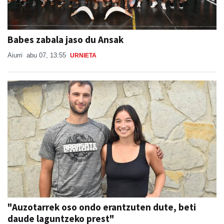
Babes zabala jaso du Ansak
Aiurri
abu 07, 13:55
URNIETA
"Auzotarrek oso ondo erantzuten dute, beti
daude laguntzeko prest"