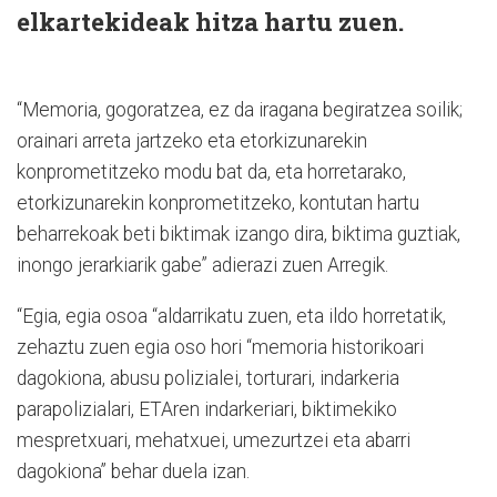
elkartekideak hitza hartu zuen.
“Memoria, gogoratzea, ez da iragana begiratzea soilik;
orainari arreta jartzeko eta etorkizunarekin
konprometitzeko modu bat da, eta horretarako,
etorkizunarekin konprometitzeko, kontutan hartu
beharrekoak beti biktimak izango dira, biktima guztiak,
inongo jerarkiarik gabe” adierazi zuen Arregik.
“Egia, egia osoa “aldarrikatu zuen, eta ildo horretatik,
zehaztu zuen egia oso hori “memoria historikoari
dagokiona, abusu polizialei, torturari, indarkeria
parapolizialari, ETAren indarkeriari, biktimekiko
mespretxuari, mehatxuei, umezurtzei eta abarri
dagokiona” behar duela izan.