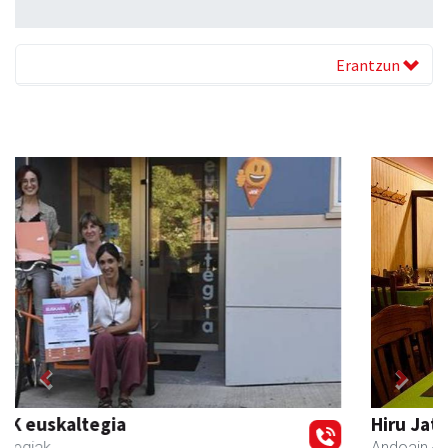
Erantzun
Previous
Next
Hiru Jatetxea
Andoain
- Tabernak