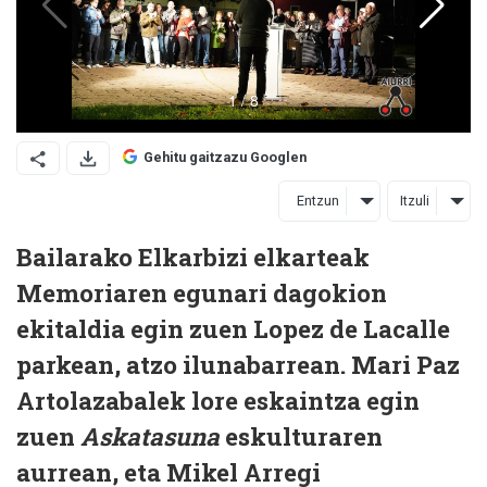
Gehitu gaitzazu Googlen
Entzun
Itzuli
Bailarako Elkarbizi elkarteak
Memoriaren egunari dagokion
ekitaldia egin zuen Lopez de Lacalle
parkean, atzo ilunabarrean. Mari Paz
Artolazabalek lore eskaintza egin
zuen
Askatasuna
eskulturaren
aurrean, eta Mikel Arregi