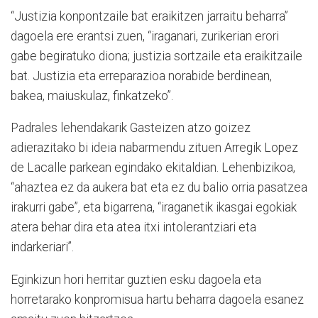
“Justizia konpontzaile bat eraikitzen jarraitu beharra”
dagoela ere erantsi zuen, “iraganari, zurikerian erori
gabe begiratuko diona; justizia sortzaile eta eraikitzaile
bat. Justizia eta erreparazioa norabide berdinean,
bakea, maiuskulaz, finkatzeko”.
Padrales lehendakarik Gasteizen atzo goizez
adierazitako bi ideia nabarmendu zituen Arregik Lopez
de Lacalle parkean egindako ekitaldian. Lehenbizikoa,
“ahaztea ez da aukera bat eta ez du balio orria pasatzea
irakurri gabe”, eta bigarrena, “iraganetik ikasgai egokiak
atera behar dira eta atea itxi intolerantziari eta
indarkeriari”.
Eginkizun hori herritar guztien esku dagoela eta
horretarako konpromisua hartu beharra dagoela esanez