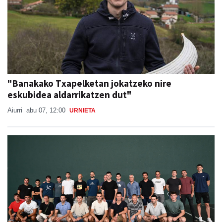
"Banakako Txapelketan jokatzeko nire
eskubidea aldarrikatzen dut"
Aiurri
abu 07, 12:00
URNIETA