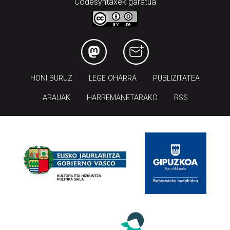
Codesyntaxek garatua
HONI BURUZ
LEGE OHARRA
PUBLIZITATEA
ARAUAK
HARREMANETARAKO
RSS