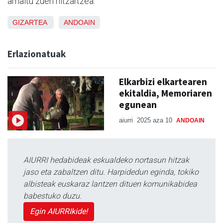
amaitu zuen hitzartzea.
GIZARTEA
ANDOAIN
Erlazionatuak
Elkarbizi elkartearen
ekitaldia, Memoriaren
egunean
aiurri
2025 aza 10
ANDOAIN
AIURRI hedabideak eskualdeko nortasun hitzak
jaso eta zabaltzen ditu. Harpidedun eginda, tokiko
albisteak euskaraz lantzen dituen komunikabidea
babestuko duzu.
Egin AIURRIkide!