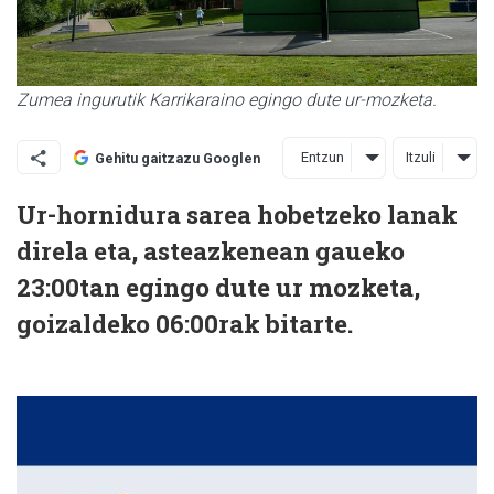
Zumea ingurutik Karrikaraino egingo dute ur-mozketa.
Entzun
Itzuli
Gehitu gaitzazu Googlen
Ur-hornidura sarea hobetzeko lanak
direla eta, asteazkenean gaueko
23:00tan egingo dute ur mozketa,
goizaldeko 06:00rak bitarte.