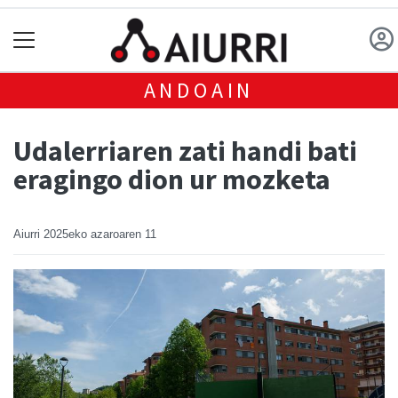
ANDOAIN
Udalerriaren zati handi bati
eragingo dion ur mozketa
Aiurri
2025eko azaroaren 11