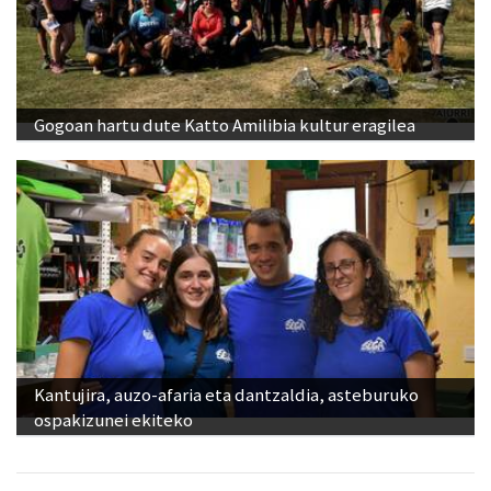
Gogoan hartu dute Katto Amilibia kultur eragilea
Kantujira, auzo-afaria eta dantzaldia, asteburuko
ospakizunei ekiteko