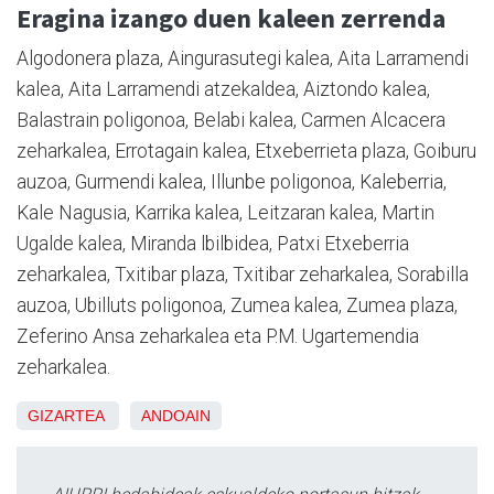
Eragina izango duen kaleen zerrenda
Algodonera plaza, Aingurasutegi kalea, Aita Larramendi
kalea, Aita Larramendi atzekaldea, Aiztondo kalea,
Balastrain poligonoa, Belabi kalea, Carmen Alcacera
zeharkalea, Errotagain kalea, Etxeberrieta plaza, Goiburu
auzoa, Gurmendi kalea, Illunbe poligonoa, Kaleberria,
Kale Nagusia, Karrika kalea, Leitzaran kalea, Martin
Ugalde kalea, Miranda lbilbidea, Patxi Etxeberria
zeharkalea, Txitibar plaza, Txitibar zeharkalea, Sorabilla
auzoa, Ubilluts poligonoa, Zumea kalea, Zumea plaza,
Zeferino Ansa zeharkalea eta P.M. Ugartemendia
zeharkalea.
GIZARTEA
ANDOAIN