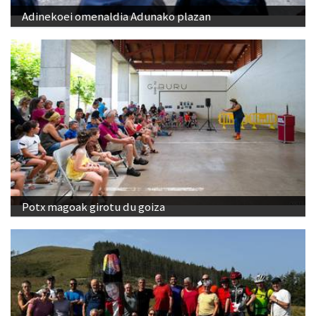
Adinekoei omenaldia Adunako plazan
Potx magoak girotu du goiza