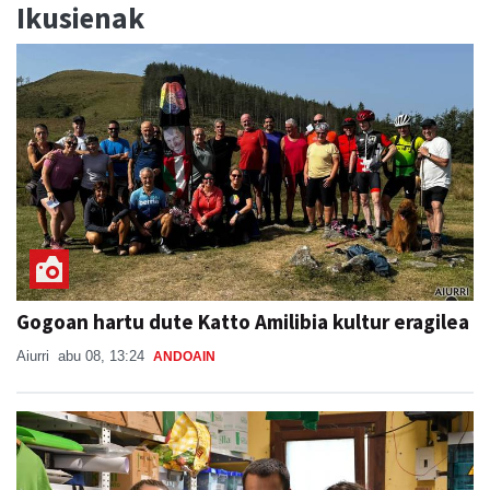
Ikusienak
Gogoan hartu dute Katto Amilibia kultur eragilea
Aiurri
abu 08, 13:24
ANDOAIN