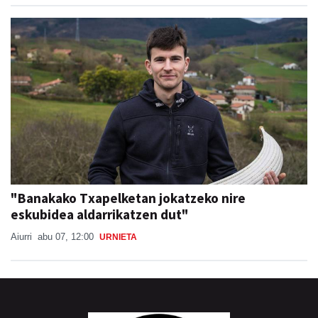
"Banakako Txapelketan jokatzeko nire
eskubidea aldarrikatzen dut"
Aiurri
abu 07, 12:00
URNIETA