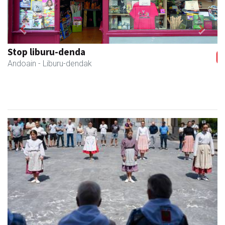
Previous
Next
Stop liburu-denda
Andoain
- Liburu-dendak