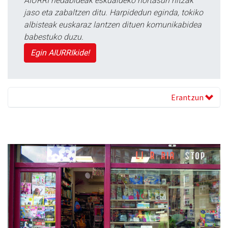
AIURRI hedabideak eskualdeko nortasun hitzak
jaso eta zabaltzen ditu. Harpidedun eginda, tokiko
albisteak euskaraz lantzen dituen komunikabidea
babestuko duzu.
Egin AIURRIkide!
Erantzun