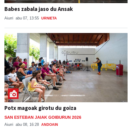
Babes zabala jaso du Ansak
Aiurri
abu 07, 13:55
URNIETA
Potx magoak girotu du goiza
SAN ESTEBAN JAIAK GOIBURUN 2026
Aiurri
abu 08, 16:28
ANDOAIN