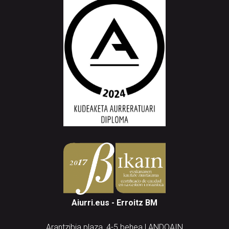
Aiurri.eus - Erroitz BM
Arantzibia plaza, 4-5 behea | ANDOAIN