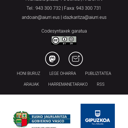
Tel.: 943 300 732 | Faxa: 943 300 731
andoain@aiurri.eus | idazkaritza@aiurri.eus
Codesyntaxek garatua
HONI BURUZ
LEGE OHARRA
PUBLIZITATEA
ARAUAK
HARREMANETARAKO
RSS