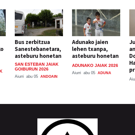
Bus zerbitzua
Adunako jaien
Ju
ko
Sanestebanetara,
lehen txanpa,
an
asteburu honetan
asteburu honetan
Do
H
SAN ESTEBAN JAIAK
ADUNAKO JAIAK 2026
pr
GOIBURUN 2026
K
Aiurri
abu 05
ADUNA
Aiurri
abu 05
ANDOAIN
Aiu