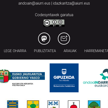
andoain@aiurri.eus | idazkaritza@aiurri.eus
Codesyntaxek garatua
LEGE OHARRA
PUBLIZITATEA
ARAUAK
HARREMANET