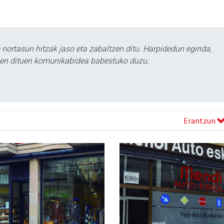
ortasun hitzak jaso eta zabaltzen ditu. Harpidedun eginda,
tzen dituen komunikabidea babestuko duzu.
Erantzun