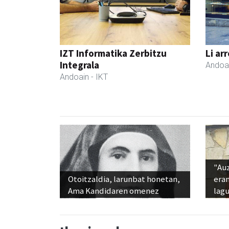
IZT Informatika Zerbitzu
Li ar
Integrala
Andoa
Andoain
- IKT
"Au
Otoitzaldia, larunbat honetan,
era
Ama Kandidaren omenez
lag