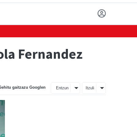
ola Fernandez
Gehitu gaitzazu Googlen
Entzun
Itzuli