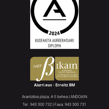
Aiurri.eus - Erroitz BM
Arantzibia plaza, 4-5 behea | ANDOAIN
Tel.: 943 300 732 | Faxa: 943 300 731