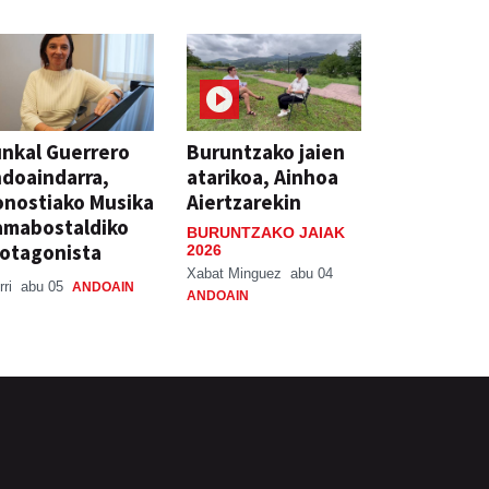
nkal Guerrero
Buruntzako jaien
doaindarra,
atarikoa, Ainhoa
nostiako Musika
Aiertzarekin
amabostaldiko
BURUNTZAKO JAIAK
otagonista
2026
Xabat Minguez
abu 04
rri
abu 05
ANDOAIN
ANDOAIN