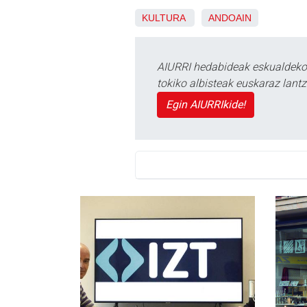
KULTURA
ANDOAIN
AIURRI hedabideak eskualdeko n
tokiko albisteak euskaraz lan
Egin AIURRIkide!