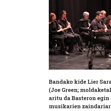
Bandako kide Lier Sar
(Joe Green; moldaketak:
aritu da Basteron egin
musikarien zaindariar