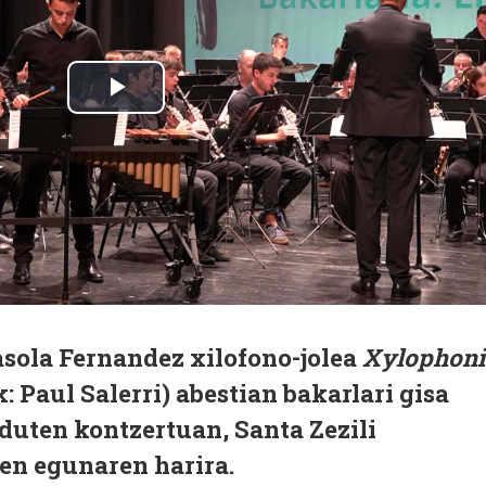
asola Fernandez xilofono-jolea
Xylophoni
 Paul Salerri) abestian bakarlari gisa
 duten kontzertuan, Santa Zezili
en egunaren harira.