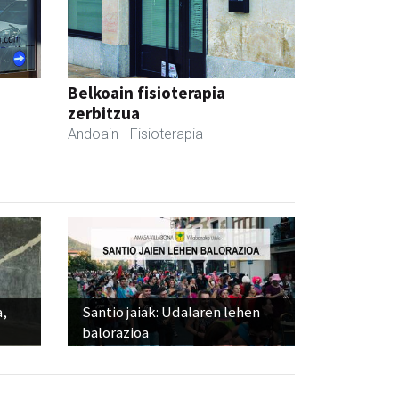
Belkoain fisioterapia
zerbitzua
Andoain
- Fisioterapia
a,
Santio jaiak: Udalaren lehen
balorazioa