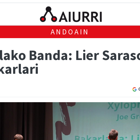
ANDOAIN
lako Banda: Lier Saras
karlari