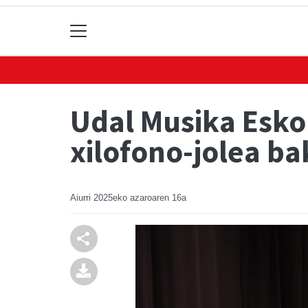
Udal Musika Esko
xilofono-jolea ba
Aiurri
2025eko azaroaren 16a