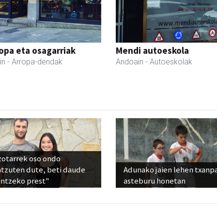
ropa eta osagarriak
Mendi autoeskola
in
- Arropa-dendak
Andoain
- Autoeskolak
zotarrek oso ondo
ntzuten dute, beti daude
Adunako jaien lehen txanp
untzeko prest"
asteburu honetan