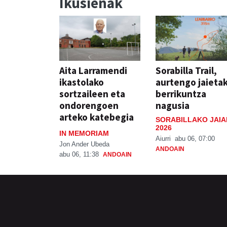
Ikusienak
Aita Larramendi
Sorabilla Trail,
ikastolako
aurtengo jaieta
sortzaileen eta
berrikuntza
ondorengoen
nagusia
arteko katebegia
SORABILLAKO JAIA
2026
IN MEMORIAM
Aiurri
abu 06, 07:00
Jon Ander Ubeda
ANDOAIN
abu 06, 11:38
ANDOAIN