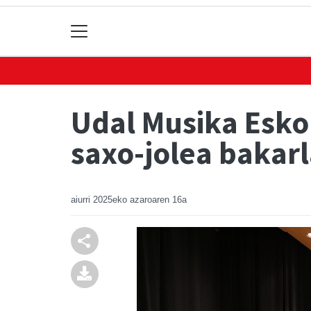
Udal Musika Esko
saxo-jolea bakarl
aiurri
2025eko azaroaren 16a