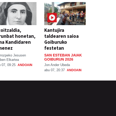
oitzaldia,
Kantujira
runbat honetan,
taldearen saioa
ma Kandidaren
Goiburuko
menez
festetan
SAN ESTEBAN JAIAK
rrozpeko Jesusen
GOIBURUN 2026
ben Elkartea
Jon Ander Ubeda
 07, 09:25
ANDOAIN
abu 07, 20:37
ANDOAIN