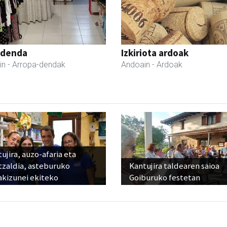
 denda
Izkiriota ardoak
in
- Arropa-dendak
Andoain
- Ardoak
ujira, auzo-afaria eta
tzaldia, asteburuko
Kantujira taldearen saioa
akizunei ekiteko
Goiburuko festetan