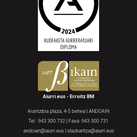
Aiurri.eus - Erroitz BM
Arantzibia plaza, 4-5 behea | ANDOAIN
Tel.: 943 300 732 | Faxa: 943 300 731
andoain@aiurri.eus | idazkaritza@aiurri.eus