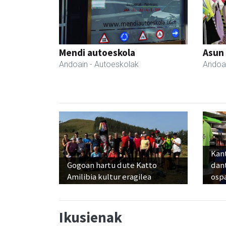
Mendi autoeskola
Asun
Andoain
- Autoeskolak
Andoa
Kant
Gogoan hartu dute Katto
dan
Amilibia kultur eragilea
osp
Ikusienak