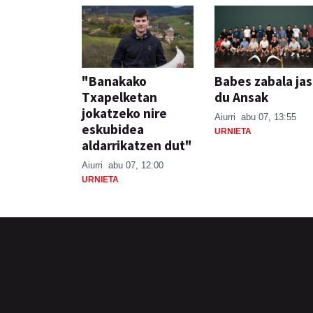
"Banakako
Babes zabala ja
Txapelketan
du Ansak
jokatzeko nire
Aiurri
abu 07, 13:55
eskubidea
URNIETA
aldarrikatzen dut"
Aiurri
abu 07, 12:00
URNIETA