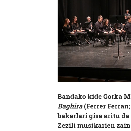
Bandako kide Gorka Ma
Baghira
(Ferrer Ferran;
bakarlari gisa aritu d
Zezili musikarien zai