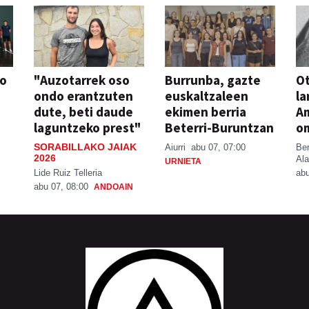
so
"Auzotarrek oso
Burrunba, gazte
Ot
ondo erantzuten
euskaltzaleen
la
dute, beti daude
ekimen berria
A
laguntzeko prest"
Beterri-Buruntzan
o
SORABILLAKO JAIAK
Aiurri
abu 07, 07:00
Be
2026
Ala
URNIETA
Lide Ruiz Telleria
abu
abu 07, 08:00
ANDOAIN