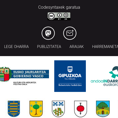
Codesyntaxek garatua
LEGE OHARRA
PUBLIZITATEA
ARAUAK
HARREMANET