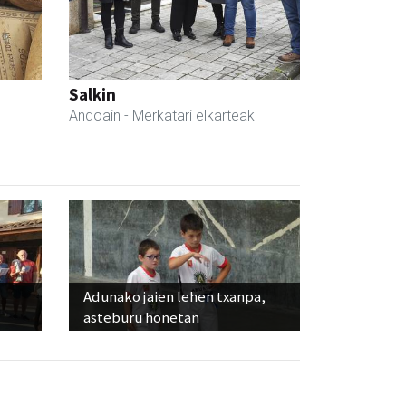
Salkin
Andoain
- Merkatari elkarteak
Adunako jaien lehen txanpa,
asteburu honetan