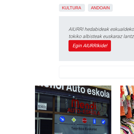
KULTURA
ANDOAIN
AIURRI hedabideak eskualdeko n
tokiko albisteak euskaraz lan
Egin AIURRIkide!