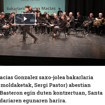
cias Gonzalez saxo-jolea bakarlaria
 moldaketak, Sergi Pastor) abestian
a Basteron egin duten kontzertuan, Santa
ndariaren egunaren harira.