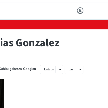
ias Gonzalez
Gehitu gaitzazu Googlen
Entzun
Itzuli