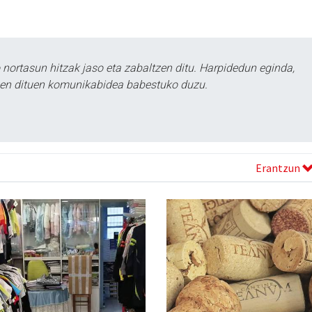
ortasun hitzak jaso eta zabaltzen ditu. Harpidedun eginda,
tzen dituen komunikabidea babestuko duzu.
Erantzun