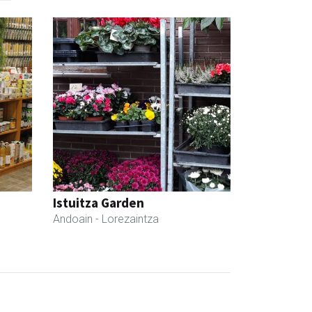
Istuitza Garden
Andoain
- Lorezaintza