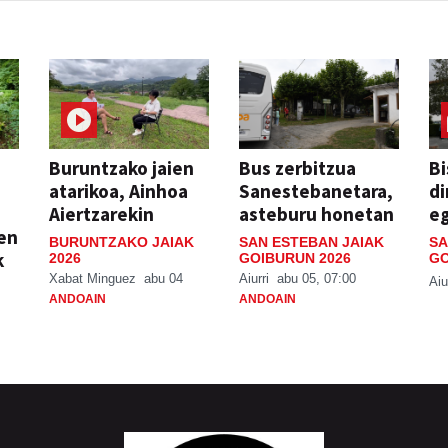
Buruntzako jaien
Bus zerbitzua
Bi
atarikoa, Ainhoa
Sanestebanetara,
di
Aiertzarekin
asteburu honetan
e
ien
BURUNTZAKO JAIAK
SAN ESTEBAN JAIAK
SA
k
2026
GOIBURUN 2026
GO
Xabat Minguez
abu 04
Aiurri
abu 05, 07:00
Aiu
ANDOAIN
ANDOAIN