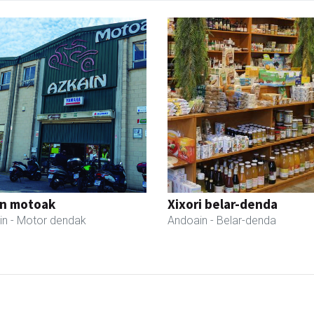
in motoak
Xixori belar-denda
in
- Motor dendak
Andoain
- Belar-denda