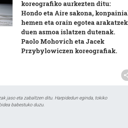
koreografiko aurkezten ditu:
Hondo eta Aire sakona, konpaini
hemen eta orain egotea arakatze
duen asmoa islatzen dutenak.
Paolo Mohovich eta Jacek
Przybylowiczen koreografiak.
k jaso eta zabaltzen ditu. Harpidedun eginda, tokiko
bidea babestuko duzu.