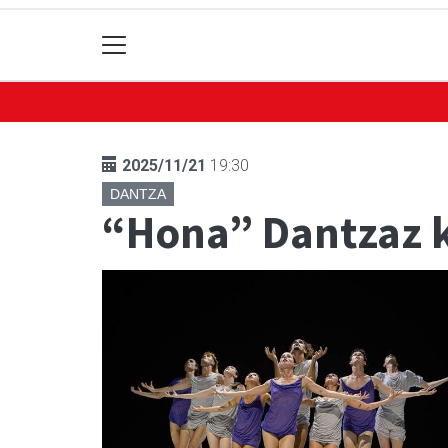
2025/11/21
19:30
DANTZA
“Hona” Dantzaz 