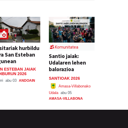
sitariak hurbildu
Komunitatea
ra San Esteban
Santio jaiak:
gunean
Udalaren lehen
balorazioa
N ESTEBAN JAIAK
IBURUN 2026
SANTIOAK 2026
rri
abu 03
ANDOAIN
Amasa-Villabonako
Udala
abu 05
AMASA-VILLABONA