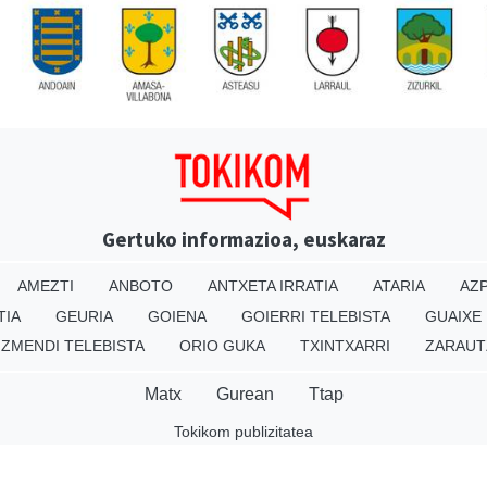
Gertuko informazioa, euskaraz
AMEZTI
ANBOTO
ANTXETA IRRATIA
ATARIA
AZP
TIA
GEURIA
GOIENA
GOIERRI TELEBISTA
GUAIXE
IZMENDI TELEBISTA
ORIO GUKA
TXINTXARRI
ZARAUT
Matx
Gurean
Ttap
Tokikom publizitatea
v16.25.0