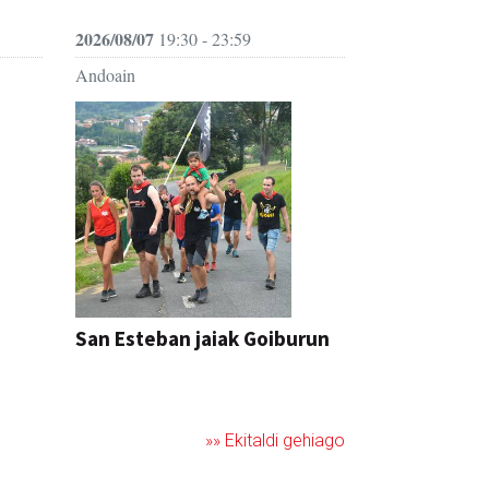
2026/08/07
19:30 - 23:59
Andoain
San Esteban jaiak Goiburun
»» Ekitaldi gehiago