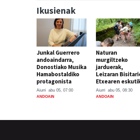
Ikusienak
Junkal Guerrero
Naturan
andoaindarra,
murgiltzeko
Donostiako Musika
jarduerak,
Hamabostaldiko
Leizaran Bisitar
protagonista
Etxearen eskuti
Aiurri
abu 05, 07:00
Aiurri
abu 05, 08:30
ANDOAIN
ANDOAIN