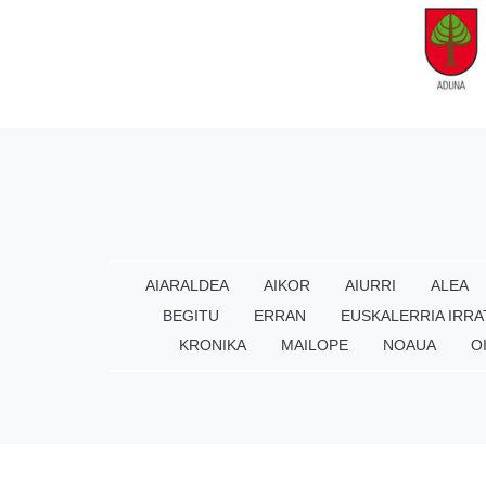
AIARALDEA
AIKOR
AIURRI
ALEA
BEGITU
ERRAN
EUSKALERRIA IRRA
KRONIKA
MAILOPE
NOAUA
O