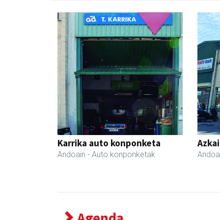
Karrika auto konponketa
Azka
Andoain
- Auto konponketak
Andoa
Agenda