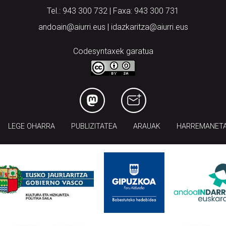
Tel.: 943 300 732 | Faxa: 943 300 731
andoain@aiurri.eus | idazkaritza@aiurri.eus
Codesyntaxek garatua
LEGE OHARRA
PUBLIZITATEA
ARAUAK
HARREMANET