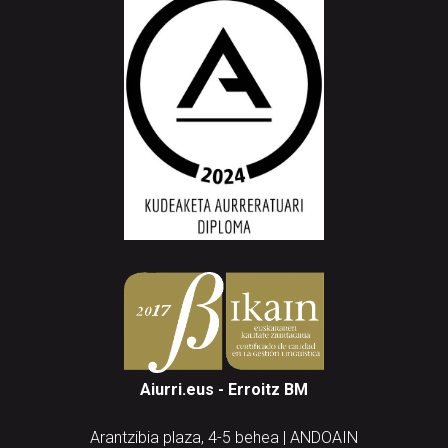
Aiurri.eus - Erroitz BM
Arantzibia plaza, 4-5 behea | ANDOAIN