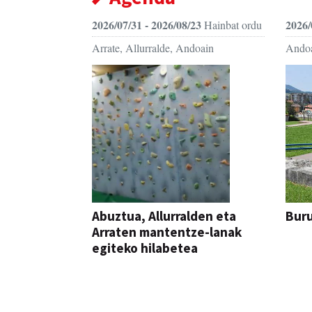
2026/07/31 - 2026/08/23
2026/
Hainbat ordu
Arrate, Allurralde, Andoain
Ando
Abuztua, Allurralden eta
Buru
Arraten mantentze-lanak
egiteko hilabetea