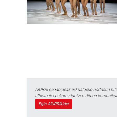
AIURRI hedabideak eskualdeko nortasun hitza
albisteak euskaraz lantzen dituen komunika
Egin AIURRIkide!