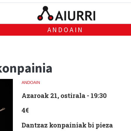
ANDOAIN
konpainia
ANDOAIN
Azaroak 21, ostirala - 19:30
4€
Dantzaz konpainiak bi pieza