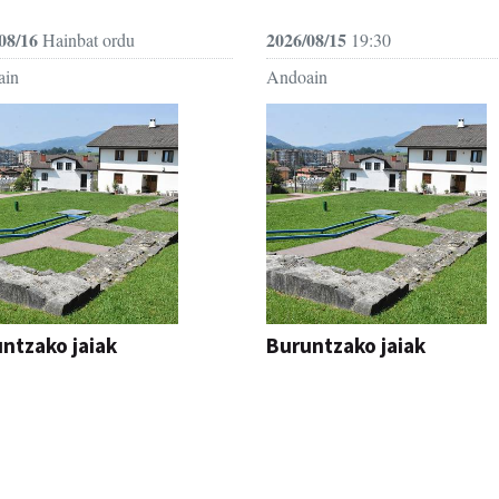
08/16
2026/08/15
Hainbat ordu
19:30
ain
Andoain
ntzako jaiak
Buruntzako jaiak