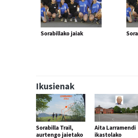
Sorabillako jaiak
Sora
FESTAK
FEST
Ikusienak
Sorabilla Trail,
Aita Larramendi
aurtengo jaietako
ikastolako