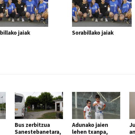
billako jaiak
Sorabillako jaiak
AK
FESTAK
Bus zerbitzua
Adunako jaien
Ju
Sanestebanetara,
lehen txanpa,
an