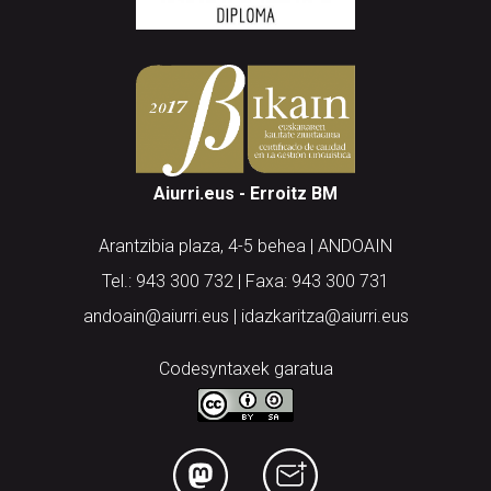
Aiurri.eus - Erroitz BM
Arantzibia plaza, 4-5 behea | ANDOAIN
Tel.: 943 300 732 | Faxa: 943 300 731
andoain@aiurri.eus | idazkaritza@aiurri.eus
Codesyntaxek garatua