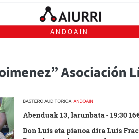
ANDOAIN
oimenez” Asociación Lí
BASTERO AUDITORIOA,
ANDOAIN
Abenduak 13, larunbata - 19:30 16
Don Luis eta pianoa dira Luis Fra