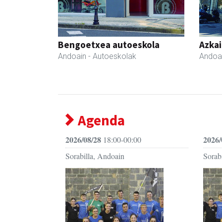
Bengoetxea autoeskola
Azka
Andoain
- Autoeskolak
Andoa
Agenda
2026/08/28
2026/
18:00-00:00
Sorabilla, Andoain
Sorab