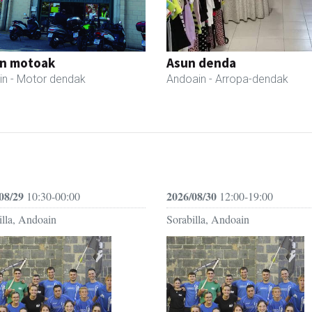
in motoak
Asun denda
in
- Motor dendak
Andoain
- Arropa-dendak
08/29
2026/08/30
10:30-00:00
12:00-19:00
illa, Andoain
Sorabilla, Andoain