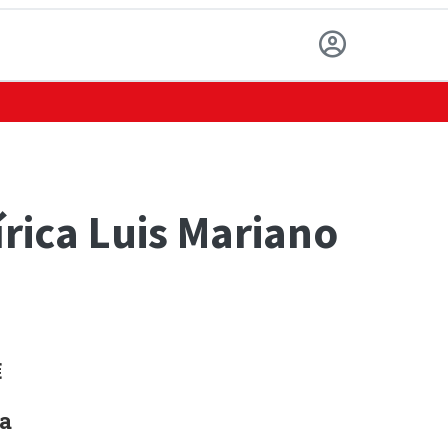
rica Luis Mariano
€
ca