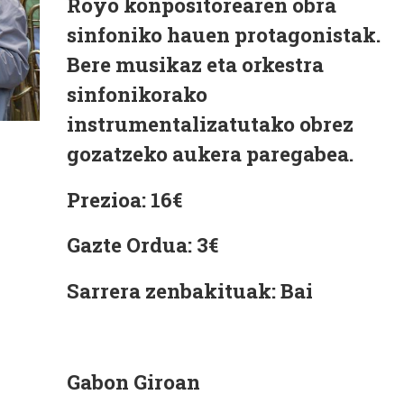
Royo konpositorearen obra
sinfoniko hauen protagonistak.
Bere musikaz eta orkestra
sinfonikorako
instrumentalizatutako obrez
gozatzeko aukera paregabea.
Prezioa: 16€
Gazte Ordua: 3€
Sarrera zenbakituak: Bai
Gabon Giroan