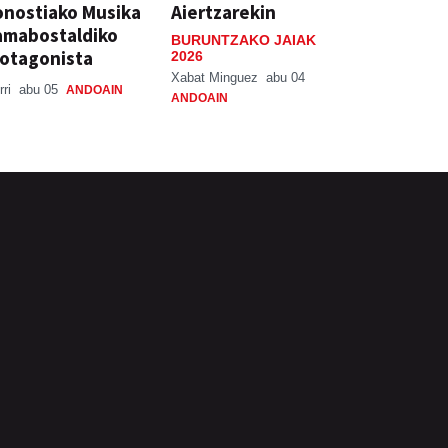
nostiako Musika
Aiertzarekin
amabostaldiko
BURUNTZAKO JAIAK
otagonista
2026
Xabat Minguez
abu 04
rri
abu 05
ANDOAIN
ANDOAIN