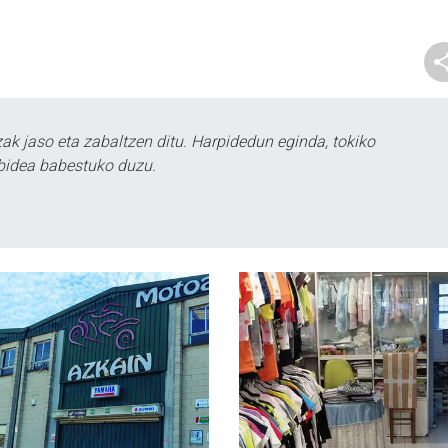
k jaso eta zabaltzen ditu. Harpidedun eginda, tokiko
bidea babestuko duzu.