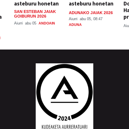
asteburu honetan
asteburu honetan
Do
H
SAN ESTEBAN JAIAK
ADUNAKO JAIAK 2026
a
pr
GOIBURUN 2026
Aiurri
abu 05, 08:47
Aiurri
abu 05
ANDOAIN
ADUNA
Aiu
N