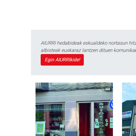
AIURRI hedabideak eskualdeko nortasun hitza
albisteak euskaraz lantzen dituen komunika
Egin AIURRIkide!