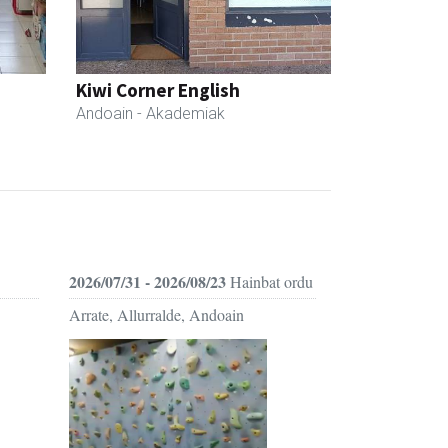
Kiwi Corner English
Andoain
- Akademiak
2026/07/31 - 2026/08/23
Hainbat ordu
Arrate, Allurralde, Andoain