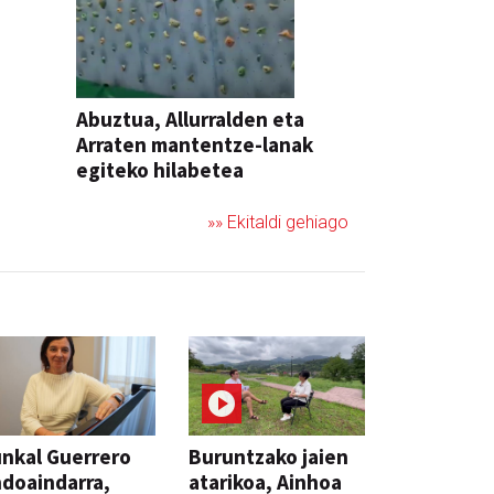
Abuztua, Allurralden eta
Arraten mantentze-lanak
egiteko hilabetea
»» Ekitaldi gehiago
nkal Guerrero
Buruntzako jaien
doaindarra,
atarikoa, Ainhoa