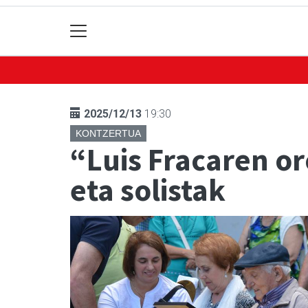
2025/12/13
19:30
KONTZERTUA
“Luis Fracaren or
eta solistak