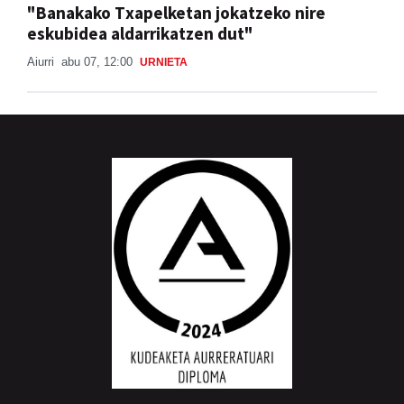
"Banakako Txapelketan jokatzeko nire
eskubidea aldarrikatzen dut"
Aiurri
abu 07, 12:00
URNIETA