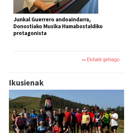
Junkal Guerrero andoaindarra,
Donostiako Musika Hamabostaldiko
protagonista
KONTZERTUA
»» Ekitaldi gehiago
Ikusienak