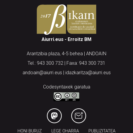
Aiurri.eus - Erroitz BM
Arantzibia plaza, 4-5 behea | ANDOAIN
Tel.: 943 300 732 | Faxa: 943 300 731
andoain@aiurri.eus | idazkaritza@aiurri.eus
Codesyntaxek garatua
HONI BURUZ
LEGE OHARRA
PUBLIZITATEA