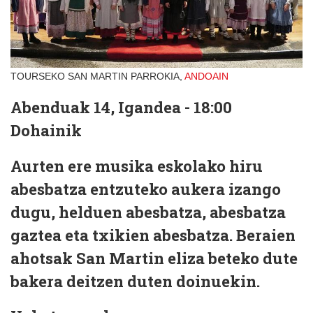
TOURSEKO SAN MARTIN PARROKIA,
ANDOAIN
Abenduak 14, Igandea - 18:00
Dohainik
Aurten ere musika eskolako hiru
abesbatza entzuteko aukera izango
dugu, helduen abesbatza, abesbatza
gaztea eta txikien abesbatza. Beraien
ahotsak San Martin eliza beteko dute
bakera deitzen duten doinuekin.