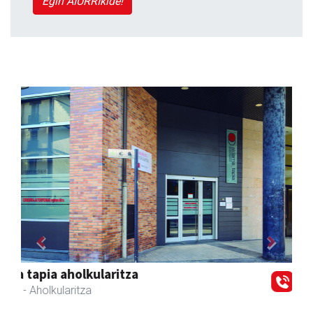
Egin AIURRIkide!
Previous
Next
Urpa autobusak
Andoain
- Autobusak