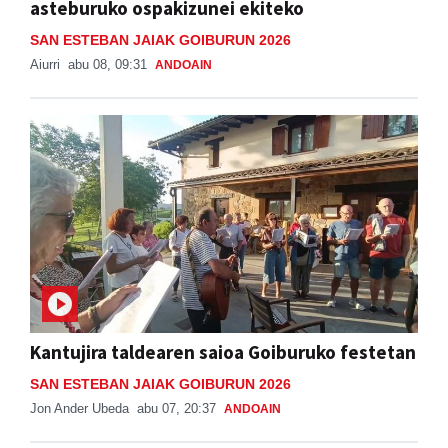
asteburuko ospakizunei ekiteko
SAN ESTEBAN JAIAK GOIBURUN 2026
Aiurri
abu 08, 09:31
ANDOAIN
Kantujira taldearen saioa Goiburuko festetan
SAN ESTEBAN JAIAK GOIBURUN 2026
Jon Ander Ubeda
abu 07, 20:37
ANDOAIN