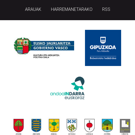
ARAUAK
HARREMANETARAKO
RSS