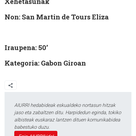
Xehetasunak
Non: San Martin de Tours Eliza
Iraupena: 50’
Kategoria: Gabon Giroan
AIURRI hedabideak eskualdeko nortasun hitzak
jaso eta zabaltzen ditu. Harpidedun eginda, tokiko
albisteak euskaraz lantzen dituen komunikabidea
babestuko duzu.