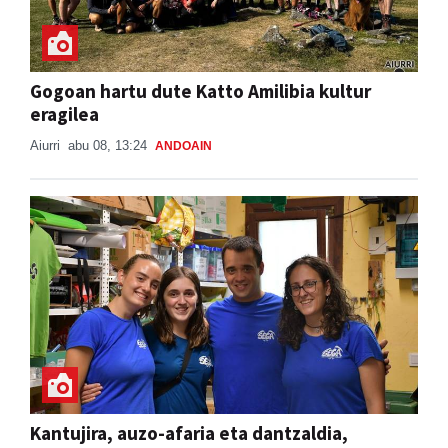
Gogoan hartu dute Katto Amilibia kultur
eragilea
Aiurri
abu 08, 13:24
ANDOAIN
Kantujira, auzo-afaria eta dantzaldia,