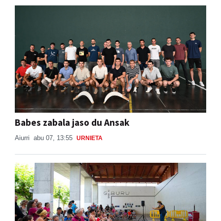
Babes zabala jaso du Ansak
Aiurri
abu 07, 13:55
URNIETA