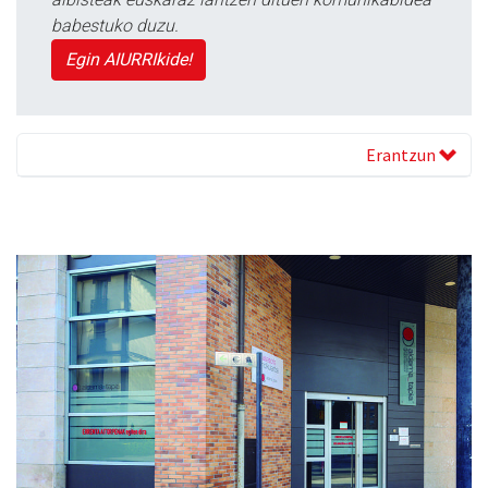
babestuko duzu.
Egin AIURRIkide!
Erantzun