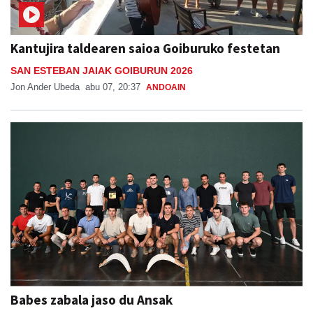
Kantujira taldearen saioa Goiburuko festetan
SAN ESTEBAN JAIAK GOIBURUN 2026
Jon Ander Ubeda
abu 07, 20:37
ANDOAIN
Babes zabala jaso du Ansak