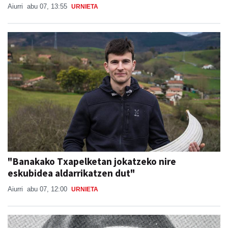
Aiurri
abu 07, 13:55
URNIETA
"Banakako Txapelketan jokatzeko nire
eskubidea aldarrikatzen dut"
Aiurri
abu 07, 12:00
URNIETA