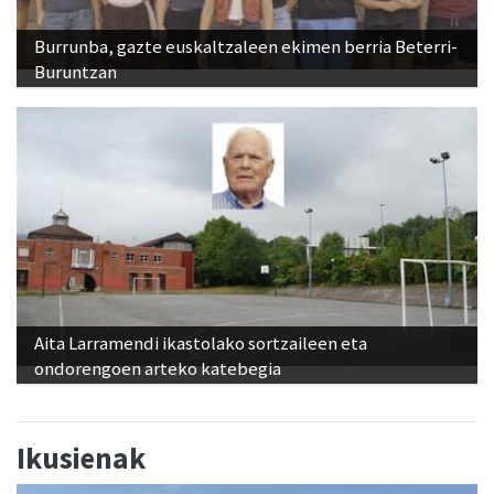
Burrunba, gazte euskaltzaleen ekimen berria Beterri-
Buruntzan
Aita Larramendi ikastolako sortzaileen eta
ondorengoen arteko katebegia
Ikusienak