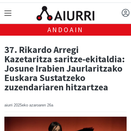
ANDOAIN
37. Rikardo Arregi
Kazetaritza saritze-ekitaldia:
Josune Irabien Jaurlaritzako
Euskara Sustatzeko
zuzendariaren hitzartzea
aiurri
2025eko azaroaren 26a