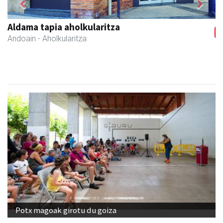
Previous
Next
Ondarreta Ikastetxea
Andoain
- Hezkuntza
Potx magoak girotu du goiza