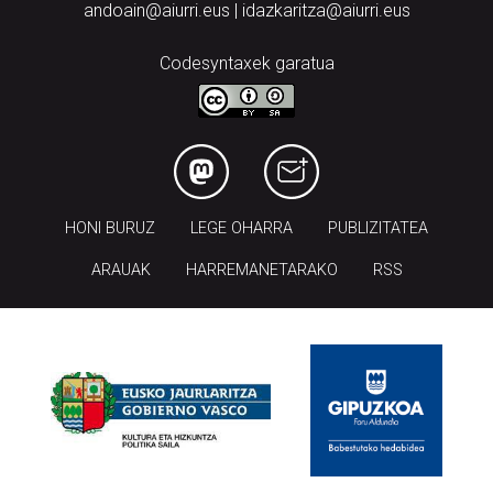
andoain@aiurri.eus | idazkaritza@aiurri.eus
Codesyntaxek garatua
HONI BURUZ
LEGE OHARRA
PUBLIZITATEA
ARAUAK
HARREMANETARAKO
RSS