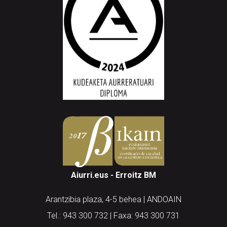
Aiurri.eus - Erroitz BM
Arantzibia plaza, 4-5 behea | ANDOAIN
Tel.: 943 300 732 | Faxa: 943 300 731