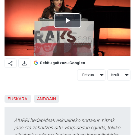
Gehitu gaitzazu Googlen
Entzun
Itzuli
EUSKARA
ANDOAIN
AIURRI hedabideak eskualdeko nortasun hitzak
jaso eta zabaltzen ditu. Harpidedun eginda, tokiko
albisteak euskaraz lantzen dituen komunikabidea