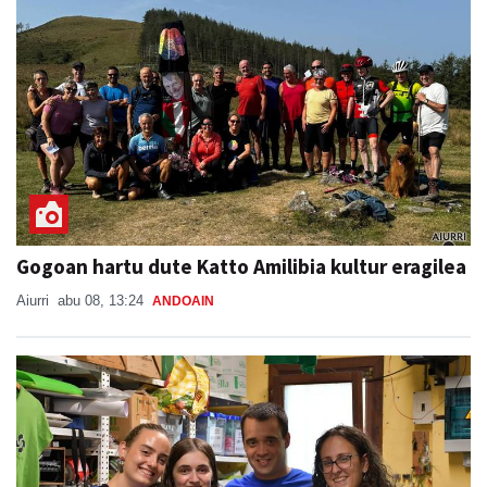
Gogoan hartu dute Katto Amilibia kultur eragilea
Aiurri
abu 08, 13:24
ANDOAIN