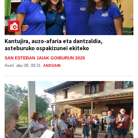
Kantujira, auzo-afaria eta dantzaldia,
asteburuko ospakizunei ekiteko
SAN ESTEBAN JAIAK GOIBURUN 2026
Aiurri
abu 08, 09:31
ANDOAIN