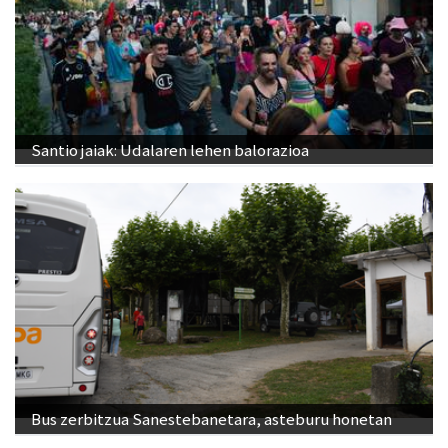
Santio jaiak: Udalaren lehen balorazioa
Bus zerbitzua Sanestebanetara, asteburu honetan