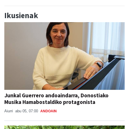
Ikusienak
Junkal Guerrero andoaindarra, Donostiako
Musika Hamabostaldiko protagonista
Aiurri
abu 05, 07:00
ANDOAIN