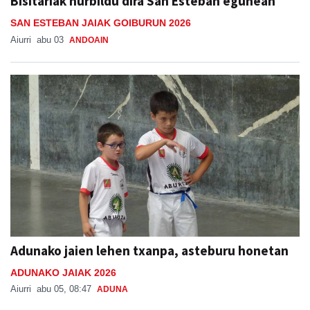
Bisitariak hurbildu dira San Esteban egunean
SAN ESTEBAN JAIAK GOIBURUN 2026
Aiurri
abu 03
ANDOAIN
Adunako jaien lehen txanpa, asteburu honetan
ADUNAKO JAIAK 2026
Aiurri
abu 05, 08:47
ADUNA