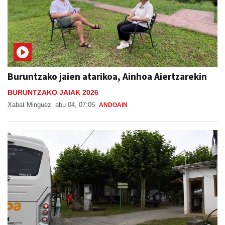
Buruntzako jaien atarikoa, Ainhoa Aiertzarekin
BURUNTZAKO JAIAK 2026
Xabat Minguez
abu 04, 07:05
ANDOAIN