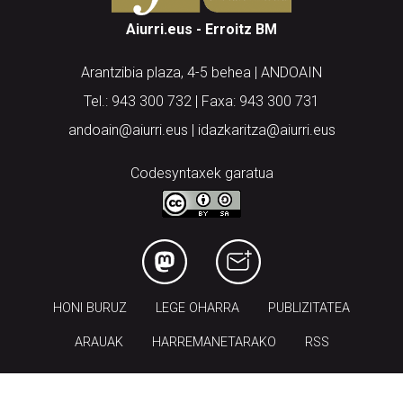
Aiurri.eus - Erroitz BM
Arantzibia plaza, 4-5 behea | ANDOAIN
Tel.: 943 300 732 | Faxa: 943 300 731
andoain@aiurri.eus | idazkaritza@aiurri.eus
Codesyntaxek garatua
HONI BURUZ
LEGE OHARRA
PUBLIZITATEA
ARAUAK
HARREMANETARAKO
RSS