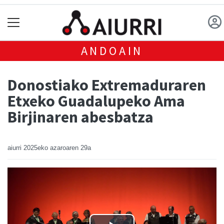
ANDOAIN
Donostiako Extremaduraren
Etxeko Guadalupeko Ama
Birjinaren abesbatza
aiurri
2025eko azaroaren 29a