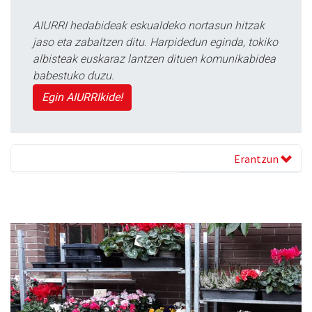
AIURRI hedabideak eskualdeko nortasun hitzak
jaso eta zabaltzen ditu. Harpidedun eginda, tokiko
albisteak euskaraz lantzen dituen komunikabidea
babestuko duzu.
Egin AIURRIkide!
Erantzun