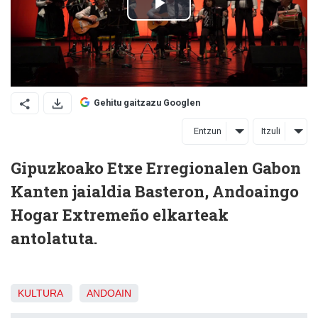
Gehitu gaitzazu Googlen
Entzun
Itzuli
Gipuzkoako Etxe Erregionalen Gabon
Kanten jaialdia Basteron, Andoaingo
Hogar Extremeño elkarteak
antolatuta.
KULTURA
ANDOAIN