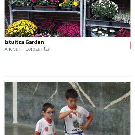
Previous
Next
Txindoki taberna
Andoain
-