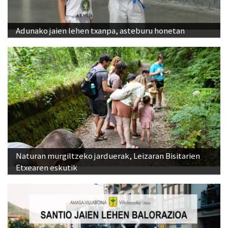
Adunako jaien lehen txanpa, asteburu honetan
Naturan murgiltzeko jarduerak, Leizaran Bisitarien
Etxearen eskutik