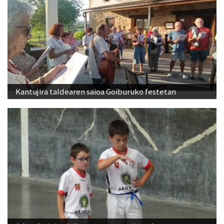
Kantujira taldearen saioa Goiburuko festetan