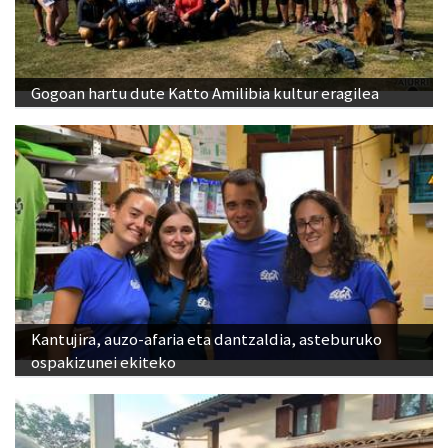
Gogoan hartu dute Katto Amilibia kultur eragilea
Kantujira, auzo-afaria eta dantzaldia, asteburuko
ospakizunei ekiteko