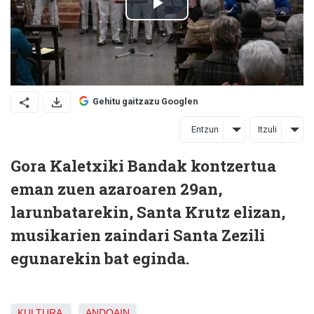
Gehitu gaitzazu Googlen
Entzun
Itzuli
Gora Kaletxiki Bandak kontzertua
eman zuen azaroaren 29an,
larunbatarekin, Santa Krutz elizan,
musikarien zaindari Santa Zezili
egunarekin bat eginda.
KULTURA
ANDOAIN