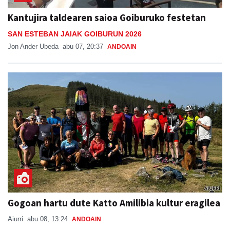
Kantujira taldearen saioa Goiburuko festetan
SAN ESTEBAN JAIAK GOIBURUN 2026
Jon Ander Ubeda
abu 07, 20:37
ANDOAIN
Gogoan hartu dute Katto Amilibia kultur eragilea
Aiurri
abu 08, 13:24
ANDOAIN