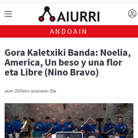
ANDOAIN
Gora Kaletxiki Banda: Noelia,
America, Un beso y una flor
eta Libre (Nino Bravo)
aiurri
2025eko azaroaren 30a