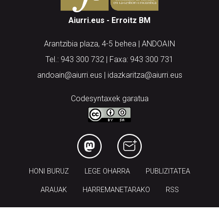
Aiurri.eus - Erroitz BM
Arantzibia plaza, 4-5 behea | ANDOAIN
Tel.: 943 300 732 | Faxa: 943 300 731
andoain@aiurri.eus | idazkaritza@aiurri.eus
Codesyntaxek garatua
HONI BURUZ
LEGE OHARRA
PUBLIZITATEA
ARAUAK
HARREMANETARAKO
RSS