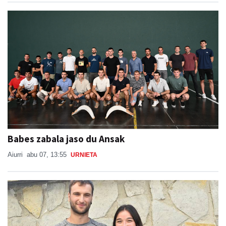
Babes zabala jaso du Ansak
Aiurri
abu 07, 13:55
URNIETA