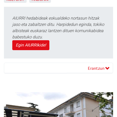
AIURRI hedabideak eskualdeko nortasun hitzak
jaso eta zabaltzen ditu. Harpidedun eginda, tokiko
albisteak euskaraz lantzen dituen komunikabidea
babestuko duzu.
Egin AIURRIkide!
Erantzun