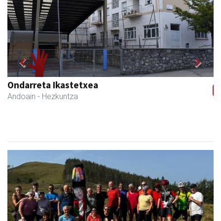
Previous
Next
Kuttun kafetegia
Andoain
- Gozotegiak