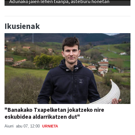
Adunako jaien lehen txanpa, asteburu honetan
Ikusienak
"Banakako Txapelketan jokatzeko nire
eskubidea aldarrikatzen dut"
Aiurri
abu 07, 12:00
URNIETA