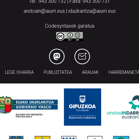
Tel.: 943 300 732 | Faxa: 943 300 731
andoain@aiurri.eus | idazkaritza@aiurri.eus
Codesyntaxek garatua
LEGE OHARRA
PUBLIZITATEA
ARAUAK
HARREMANET