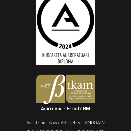
Aiurri.eus - Erroitz BM
Arantzibia plaza, 4-5 behea | ANDOAIN