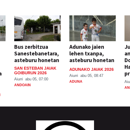
Bus zerbitzua
Adunako jaien
Ju
Sanestebanetara,
lehen txanpa,
an
asteburu honetan
asteburu honetan
Do
H
SAN ESTEBAN JAIAK
ADUNAKO JAIAK 2026
a
pr
GOIBURUN 2026
Aiurri
abu 05, 08:47
Aiurri
abu 05, 07:00
ADUNA
Aiu
ANDOAIN
AN
N