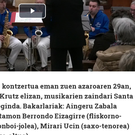
 kontzertua eman zuen azaroaren 29an,
Krutz elizan, musikarien zaindari Santa
eginda. Bakarlariak: Aingeru Zabala
 Ramon Berrondo Eizagirre (fliskorno-
onboi-jolea), Mirari Ucin (saxo-tenorea)