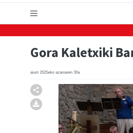
Gora Kaletxiki Ba
aiurri
2025eko azaroaren 30a