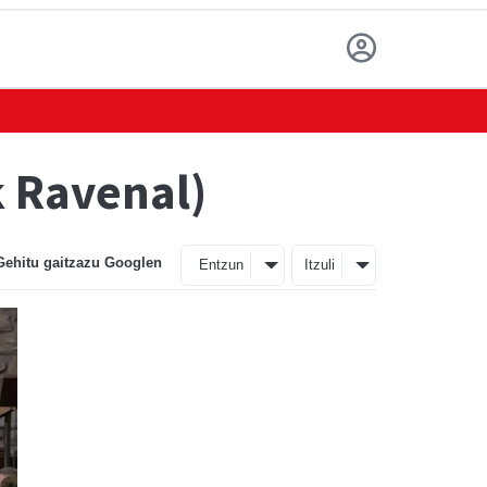
k Ravenal)
Gehitu gaitzazu Googlen
Entzun
Itzuli