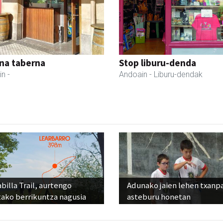
na taberna
Stop liburu-denda
in
-
Andoain
- Liburu-dendak
billa Trail, aurtengo
Adunako jaien lehen txanp
tako berrikuntza nagusia
asteburu honetan