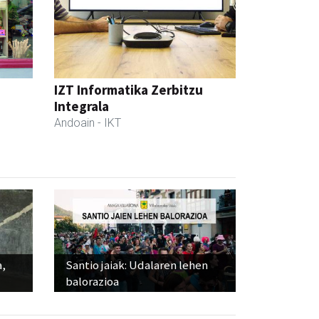
IZT Informatika Zerbitzu
Integrala
Andoain
- IKT
a,
Santio jaiak: Udalaren lehen
balorazioa