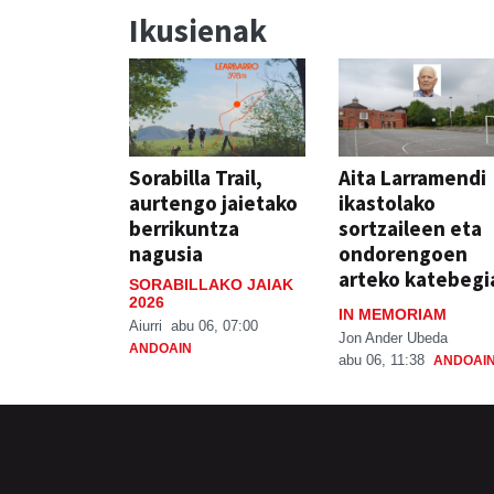
Ikusienak
Sorabilla Trail,
Aita Larramendi
aurtengo jaietako
ikastolako
berrikuntza
sortzaileen eta
nagusia
ondorengoen
arteko katebegi
SORABILLAKO JAIAK
2026
IN MEMORIAM
Aiurri
abu 06, 07:00
Jon Ander Ubeda
ANDOAIN
abu 06, 11:38
ANDOAI