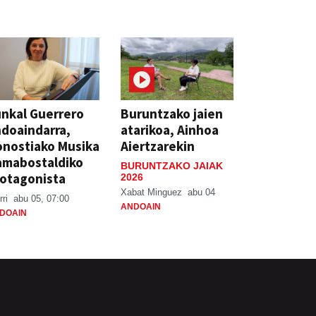
nkal Guerrero
Buruntzako jaien
doaindarra,
atarikoa, Ainhoa
nostiako Musika
Aiertzarekin
amabostaldiko
BURUNTZAKO JAIAK
otagonista
2026
Xabat Minguez
abu 04
rri
abu 05, 07:00
ANDOAIN
DOAIN