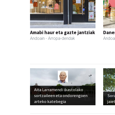
Amabi haur eta gazte jantziak
Dane
Andoain
- Arropa-dendak
Andoa
Aita Larramendi ikastolako
sortzaileen eta ondorengoen
Sora
arteko katebegia
jaie