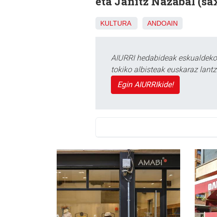
eta Janitz Nazabal (sa
KULTURA
ANDOAIN
AIURRI hedabideak eskualdeko n
tokiko albisteak euskaraz lan
Egin AIURRIkide!