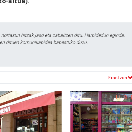
xo-altua).
ortasun hitzak jaso eta zabaltzen ditu. Harpidedun eginda,
tzen dituen komunikabidea babestuko duzu.
Erantzun