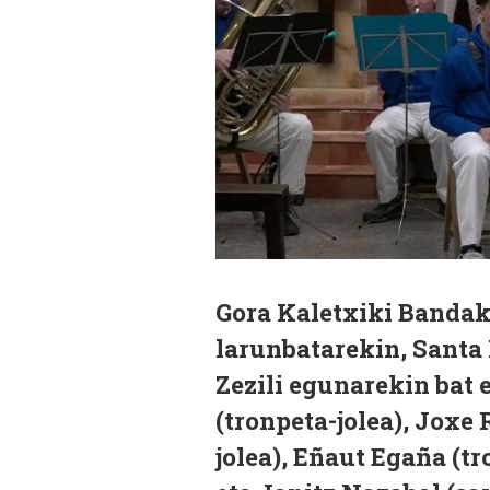
Gora Kaletxiki Bandak
larunbatarekin, Santa 
Zezili egunarekin bat 
(tronpeta-jolea), Joxe
jolea), Eñaut Egaña (tr