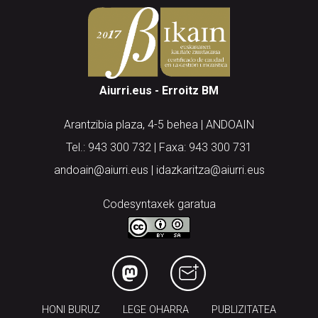
Aiurri.eus - Erroitz BM
Arantzibia plaza, 4-5 behea | ANDOAIN
Tel.: 943 300 732 | Faxa: 943 300 731
andoain@aiurri.eus | idazkaritza@aiurri.eus
Codesyntaxek garatua
HONI BURUZ
LEGE OHARRA
PUBLIZITATEA