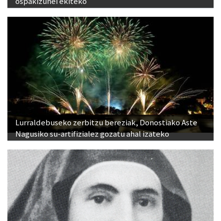
ospakizunei ekiteko
Lurraldebuseko zerbitzu bereziak, Donostiako Aste
Nagusiko su-artifizialez gozatu ahal izateko