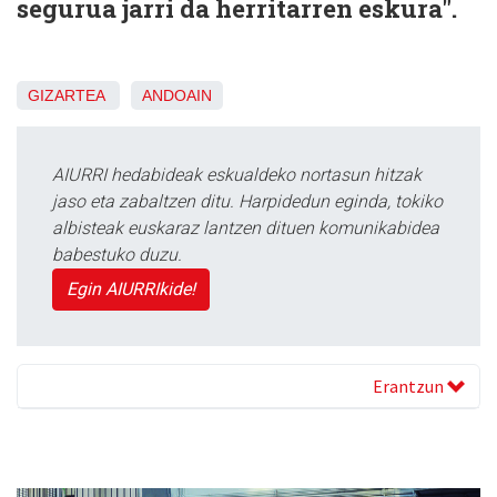
segurua jarri da herritarren eskura".
GIZARTEA
ANDOAIN
AIURRI hedabideak eskualdeko nortasun hitzak
jaso eta zabaltzen ditu. Harpidedun eginda, tokiko
albisteak euskaraz lantzen dituen komunikabidea
babestuko duzu.
Egin AIURRIkide!
Erantzun