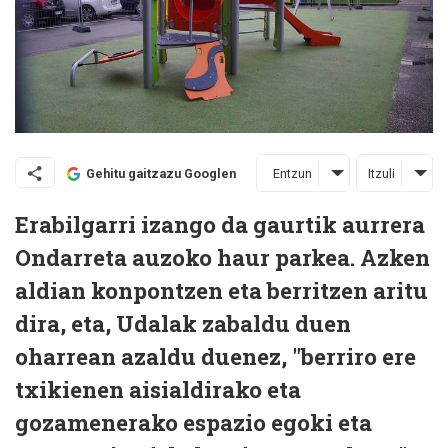
Entzun
Itzuli
Gehitu gaitzazu Googlen
Erabilgarri izango da gaurtik aurrera
Ondarreta auzoko haur parkea. Azken
aldian konpontzen eta berritzen aritu
dira, eta, Udalak zabaldu duen
oharrean azaldu duenez, "berriro ere
txikienen aisialdirako eta
gozamenerako espazio egoki eta