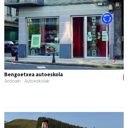
Previous
Next
Bengoetxea autoeskola
Andoain
- Autoeskolak