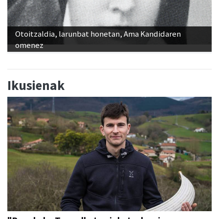
Otoitzaldia, larunbat honetan, Ama Kandidaren
omenez
Ikusienak