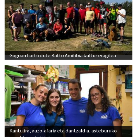
Gogoan hartu dute Katto Amilibia kultur eragilea
Kantujira, auzo-afaria eta dantzaldia, asteburuko