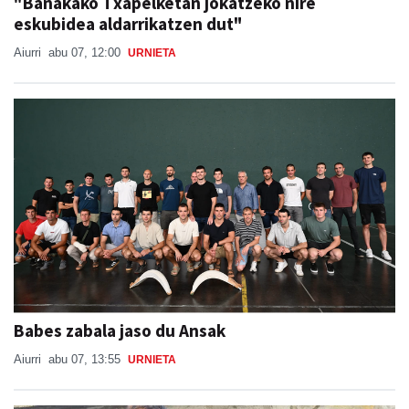
"Banakako Txapelketan jokatzeko nire
eskubidea aldarrikatzen dut"
Aiurri
abu 07, 12:00
URNIETA
Babes zabala jaso du Ansak
Aiurri
abu 07, 13:55
URNIETA