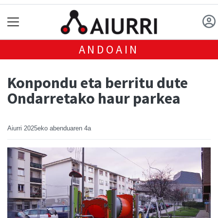
ANDOAIN
Konpondu eta berritu dute
Ondarretako haur parkea
Aiurri
2025eko abenduaren 4a