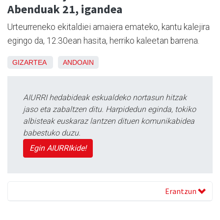
Abenduak 21, igandea
Urteurreneko ekitaldiei amaiera emateko, kantu kalejira
egingo da, 12:30ean hasita, herriko kaleetan barrena.
GIZARTEA
ANDOAIN
AIURRI hedabideak eskualdeko nortasun hitzak
jaso eta zabaltzen ditu. Harpidedun eginda, tokiko
albisteak euskaraz lantzen dituen komunikabidea
babestuko duzu.
Egin AIURRIkide!
Erantzun