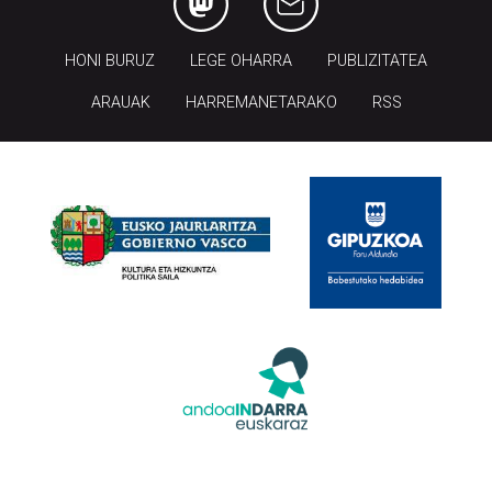
HONI BURUZ
LEGE OHARRA
PUBLIZITATEA
ARAUAK
HARREMANETARAKO
RSS