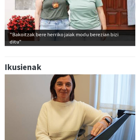
"Bakoitzak bere herriko jaiak modu berezian bizi
ditu"
Ikusienak