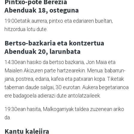
Pintxo-pote Berezia
Abenduak 18, osteguna
19:00etatik aurrera, pintxo eta edariaren bueltan,
hitzordua lotu dute.
Bertso-bazkaria eta kontzertua
Abenduak 20, larunbata
14:30ean hasiko da bertso bazkaria, Jon Maia eta
Maialen Akizuren parte hartzearekin. Menua: babarrun-
jana, postrea, edaria, kafea eta patxaran kopa. Tiketak
tabernan daude salgai, 30 eurotan. Aukera begetarianoa
ere badagoela adierazi dute antolatzaileek.
19:30ean hasita, Malkogarriyak taldea zuzenean ariko
da.
Kantu kalejira