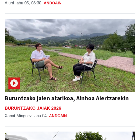
Aiurri
abu 05, 08:30
ANDOAIN
Buruntzako jaien atarikoa, Ainhoa Aiertzarekin
BURUNTZAKO JAIAK 2026
Xabat Minguez
abu 04
ANDOAIN