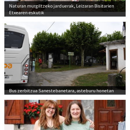
Naturan murgiltzeko jarduerak, Leizaran Bisitarien
Etxearen eskutik
Bus zerbitzua Sanestebanetara, asteburu honetan