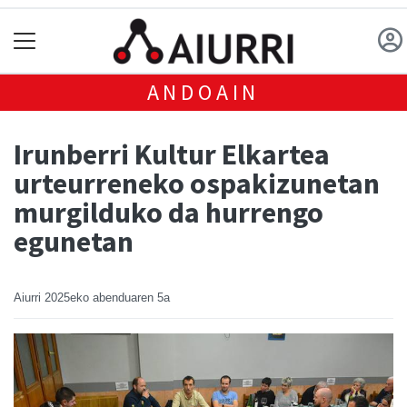
ANDOAIN
Irunberri Kultur Elkartea
urteurreneko ospakizunetan
murgilduko da hurrengo
egunetan
Aiurri
2025eko abenduaren 5a