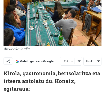
Artxiboko irudia.
Entzun
Itzuli
Gehitu gaitzazu Googlen
Kirola, gastronomia, bertsolaritza eta
irteera antolatu du. Honatx,
egitaraua: