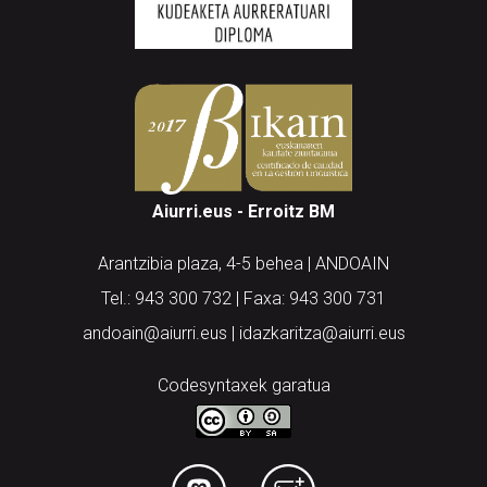
Aiurri.eus - Erroitz BM
Arantzibia plaza, 4-5 behea | ANDOAIN
Tel.: 943 300 732 | Faxa: 943 300 731
andoain@aiurri.eus | idazkaritza@aiurri.eus
Codesyntaxek garatua