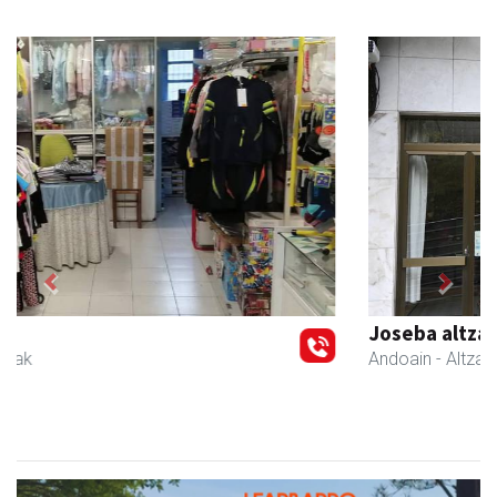
Previous
Next
Joseba altzariak
Andoain
- Altzariak