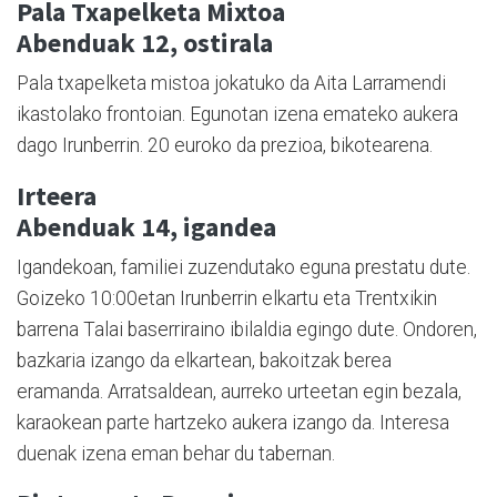
Pala Txapelketa Mixtoa
Abenduak 12, ostirala
Pala txapelketa mistoa jokatuko da Aita Larramendi
ikastolako frontoian. Egunotan izena emateko aukera
dago Irunberrin. 20 euroko da prezioa, bikotearena.
Irteera
Abenduak 14, igandea
Igandekoan, familiei zuzendutako eguna prestatu dute.
Goizeko 10:00etan Irunberrin elkartu eta Trentxikin
barrena Talai baserriraino ibilaldia egingo dute. Ondoren,
bazkaria izango da elkartean, bakoitzak berea
eramanda. Arratsaldean, aurreko urteetan egin bezala,
karaokean parte hartzeko aukera izango da. Interesa
duenak izena eman behar du tabernan.