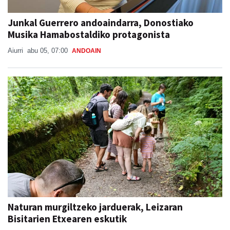
Junkal Guerrero andoaindarra, Donostiako
Musika Hamabostaldiko protagonista
Aiurri
abu 05, 07:00
ANDOAIN
Naturan murgiltzeko jarduerak, Leizaran
Bisitarien Etxearen eskutik