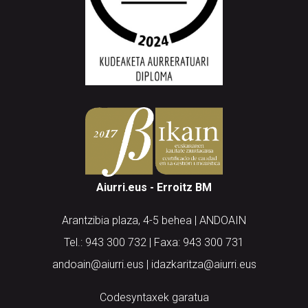
Aiurri.eus - Erroitz BM
Arantzibia plaza, 4-5 behea | ANDOAIN
Tel.: 943 300 732 | Faxa: 943 300 731
andoain@aiurri.eus | idazkaritza@aiurri.eus
Codesyntaxek garatua