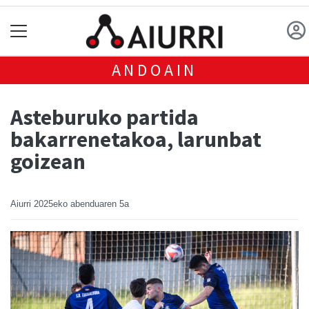
ANDOAIN
Asteburuko partida
bakarrenetakoa, larunbat
goizean
Aiurri
2025eko abenduaren 5a