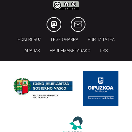
HONI BURUZ
LEGE OHARRA
PUBLIZITATEA
ARAUAK
HARREMANETARAKO
RSS