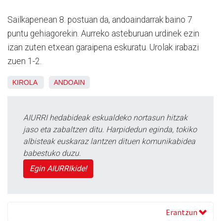
Sailkapenean 8. postuan da, andoaindarrak baino 7
puntu gehiagorekin. Aurreko asteburuan urdinek ezin
izan zuten etxean garaipena eskuratu. Urolak irabazi
zuen 1-2.
KIROLA
ANDOAIN
AIURRI hedabideak eskualdeko nortasun hitzak
jaso eta zabaltzen ditu. Harpidedun eginda, tokiko
albisteak euskaraz lantzen dituen komunikabidea
babestuko duzu.
Egin AIURRIkide!
Erantzun