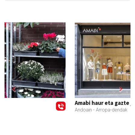
Previous
Next
Amabi haur eta gazte jantziak
Andoain
- Arropa-dendak