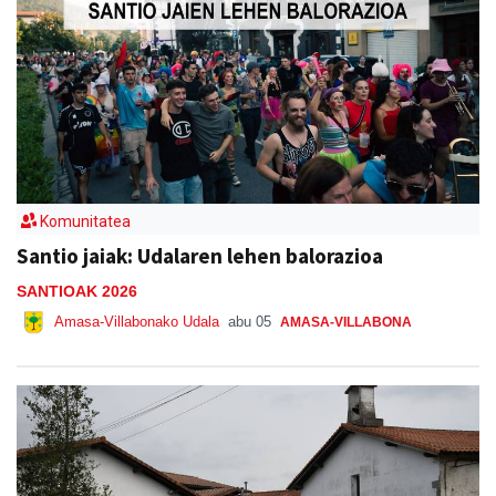
Komunitatea
Santio jaiak: Udalaren lehen balorazioa
SANTIOAK 2026
Amasa-Villabonako Udala
abu 05
AMASA-VILLABONA