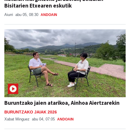
Bisitarien Etxearen eskutik
Aiurri
abu 05, 08:30
ANDOAIN
Buruntzako jaien atarikoa, Ainhoa Aiertzarekin
BURUNTZAKO JAIAK 2026
Xabat Minguez
abu 04, 07:05
ANDOAIN