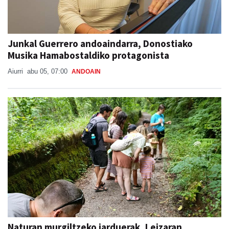
Junkal Guerrero andoaindarra, Donostiako
Musika Hamabostaldiko protagonista
Aiurri
abu 05, 07:00
ANDOAIN
Naturan murgiltzeko jarduerak, Leizaran