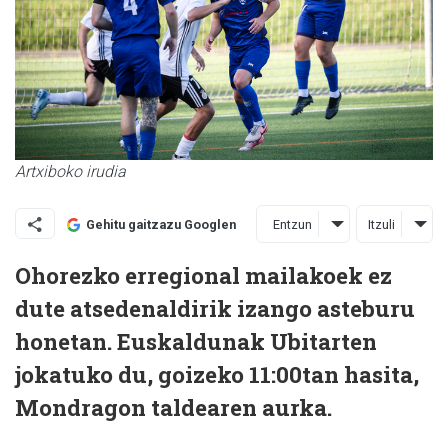
Artxiboko irudia
Entzun
Itzuli
Gehitu gaitzazu Googlen
Ohorezko erregional mailakoek ez
dute atsedenaldirik izango asteburu
honetan. Euskaldunak Ubitarten
jokatuko du, goizeko 11:00tan hasita,
Mondragon taldearen aurka.