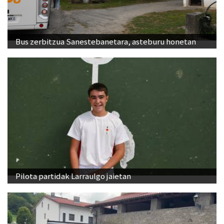
Bus zerbitzua Sanestebanetara, asteburu honetan
Pilota partidak Larraulgo jaietan