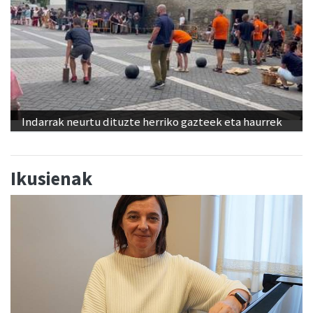
Indarrak neurtu dituzte herriko gazteek eta haurrek
Ikusienak