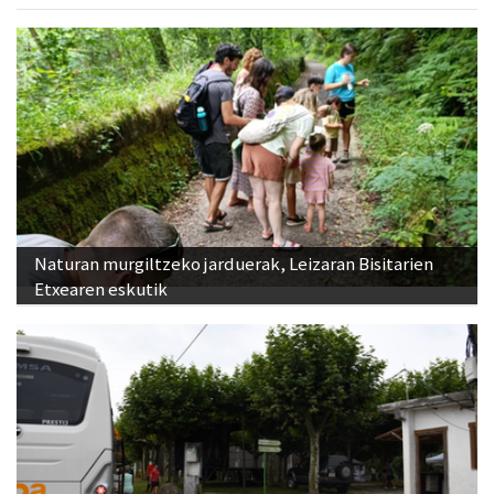
Naturan murgiltzeko jarduerak, Leizaran Bisitarien
Etxearen eskutik