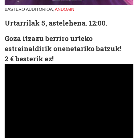
BASTERO AUDITORIOA,
ANDOAIN
Urtarrilak 5, astelehena. 12:00.
Goza itzazu berriro urteko
estreinaldirik onenetariko batzuk!
2 €
besterik ez!