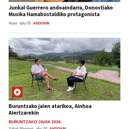
Junkal Guerrero andoaindarra, Donostiako
Musika Hamabostaldiko protagonista
Aiurri
abu 05
ANDOAIN
Buruntzako jaien atarikoa, Ainhoa
Aiertzarekin
BURUNTZAKO JAIAK 2026
Xabat Minguez
abu 04
ANDOAIN