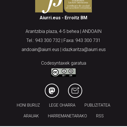
Aiurri.eus - Erroitz BM
Arantzibia plaza, 4-5 behea | ANDOAIN
Tel.: 943 300 732 | Faxa: 943 300 731
andoain@aiurri.eus | idazkaritza@aiurri.eus
Codesyntaxek garatua
HONI BURUZ
LEGE OHARRA
PUBLIZITATEA
ARAUAK
HARREMANETARAKO
RSS