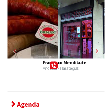
Previous
Next
Francisco Mendikute
Andoain
- Harategiak
Agenda