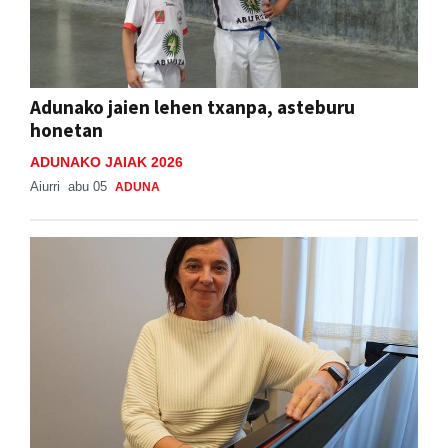
Adunako jaien lehen txanpa, asteburu
honetan
ADUNAKO JAIAK 2026
Aiurri
abu 05
ADUNA