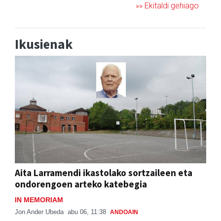
»» Ekitaldi gehiago
Ikusienak
Aita Larramendi ikastolako sortzaileen eta
ondorengoen arteko katebegia
IN MEMORIAM
Jon Ander Ubeda
abu 06, 11:38
ANDOAIN