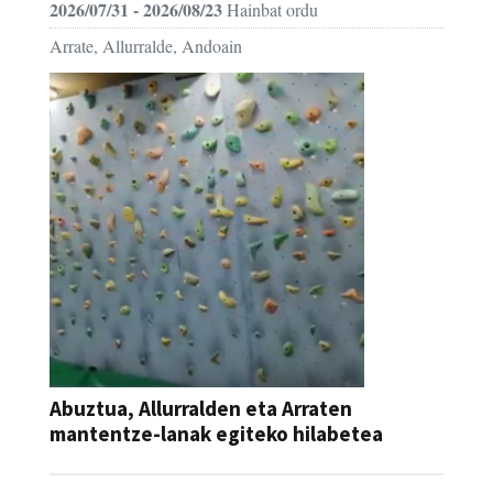
2026/07/31 - 2026/08/23
Hainbat ordu
Arrate, Allurralde, Andoain
Abuztua, Allurralden eta Arraten
mantentze-lanak egiteko hilabetea