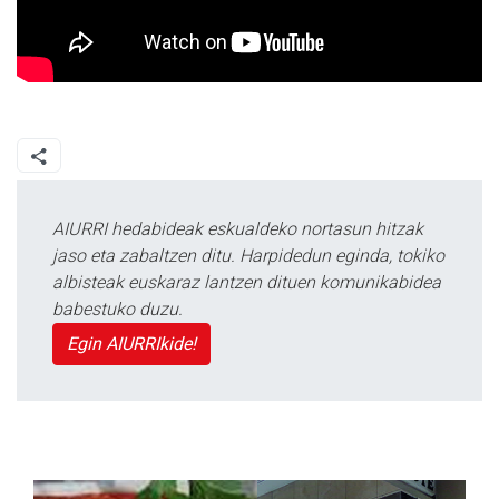
AIURRI hedabideak eskualdeko nortasun hitzak
jaso eta zabaltzen ditu. Harpidedun eginda, tokiko
albisteak euskaraz lantzen dituen komunikabidea
babestuko duzu.
Egin AIURRIkide!