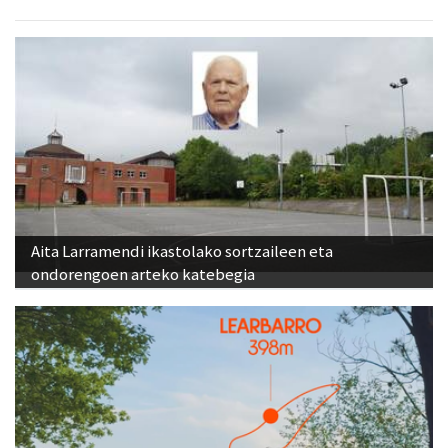
Aita Larramendi ikastolako sortzaileen eta
ondorengoen arteko katebegia