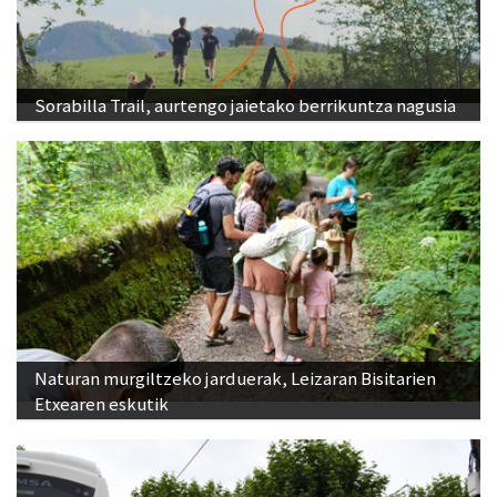
Sorabilla Trail, aurtengo jaietako berrikuntza nagusia
Naturan murgiltzeko jarduerak, Leizaran Bisitarien
Etxearen eskutik