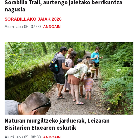
Sorabilla Trail, aurtengo jaietako berrikuntza
nagusia
SORABILLAKO JAIAK 2026
Aiurri
abu 06, 07:00
ANDOAIN
Naturan murgiltzeko jarduerak, Leizaran
Bisitarien Etxearen eskutik
Aiurri
abu 05, 08:30
ANDOAIN