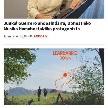
Junkal Guerrero andoaindarra, Donostiako
Musika Hamabostaldiko protagonista
Aiurri
abu 05, 07:00
ANDOAIN