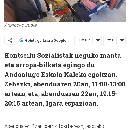
Artxiboko irudia.
Entzun
Itzuli
Gehitu gaitzazu Googlen
Kontseilu Sozialistak neguko manta
eta arropa-bilketa egingo du
Andoaingo Eskola Kaleko egoitzan.
Zehazki, abenduaren 20an, 11:00-13:00
artean; eta, abenduaren 22an, 19:15-
20:15 artean, Igara espazioan.
Abenduaren 27an, berriz, toki berean, jasotako