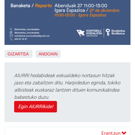
GIZARTEA
ANDOAIN
AIURRI hedabideak eskualdeko nortasun hitzak
jaso eta zabaltzen ditu. Harpidedun eginda, tokiko
albisteak euskaraz lantzen dituen komunikabidea
babestuko duzu.
Egin AIURRIkide!
Erantzun