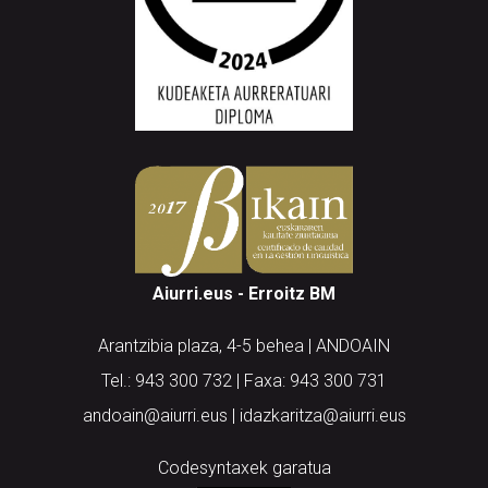
Aiurri.eus - Erroitz BM
Arantzibia plaza, 4-5 behea | ANDOAIN
Tel.: 943 300 732 | Faxa: 943 300 731
andoain@aiurri.eus | idazkaritza@aiurri.eus
Codesyntaxek garatua