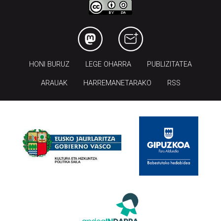
HONI BURUZ
LEGE OHARRA
PUBLIZITATEA
ARAUAK
HARREMANETARAKO
RSS