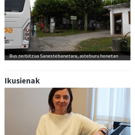
Bus zerbitzua Sanestebanetara, asteburu honetan
Ikusienak