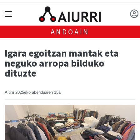
ANDOAIN
Igara egoitzan mantak eta
neguko arropa bilduko
dituzte
Aiurri
2025eko abenduaren 15a