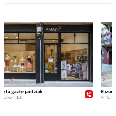
Previous
Next
Elizondo taberna
Andoain
-