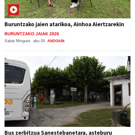
Buruntzako jaien atarikoa, Ainhoa Aiertzarekin
BURUNTZAKO JAIAK 2026
Xabat Minguez
abu 04
ANDOAIN
Bus zerbitzua Sanestebanetara, asteburu