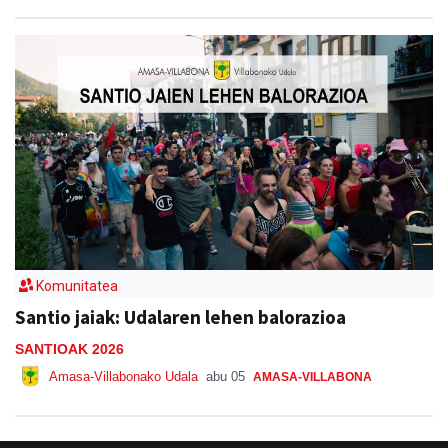
Komunitatea
Santio jaiak: Udalaren lehen balorazioa
SANTIOAK 2026
Amasa-Villabonako Udala
abu 05
AMASA-VILLABONA