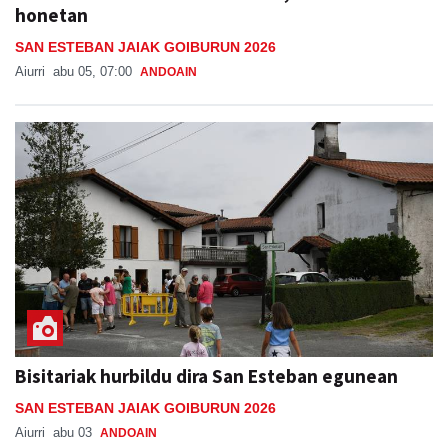
honetan
SAN ESTEBAN JAIAK GOIBURUN 2026
Aiurri
abu 05, 07:00
ANDOAIN
Bisitariak hurbildu dira San Esteban egunean
SAN ESTEBAN JAIAK GOIBURUN 2026
Aiurri
abu 03
ANDOAIN