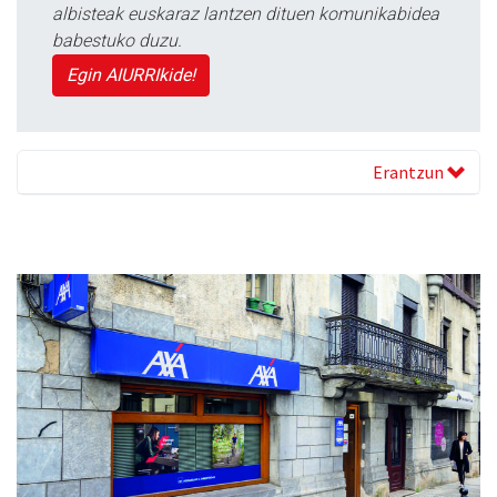
albisteak euskaraz lantzen dituen komunikabidea
babestuko duzu.
Egin AIURRIkide!
Erantzun