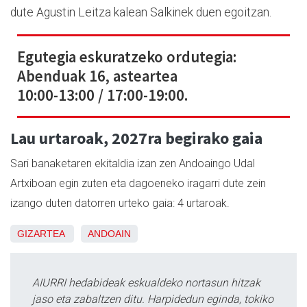
dute Agustin Leitza kalean Salkinek duen egoitzan.
Egutegia eskuratzeko ordutegia:
Abenduak 16, asteartea
10:00-13:00 / 17:00-19:00.
Lau urtaroak, 2027ra begirako gaia
Sari banaketaren ekitaldia izan zen Andoaingo Udal
Artxiboan egin zuten eta dagoeneko iragarri dute zein
izango duten datorren urteko gaia: 4 urtaroak.
GIZARTEA
ANDOAIN
AIURRI hedabideak eskualdeko nortasun hitzak
jaso eta zabaltzen ditu. Harpidedun eginda, tokiko