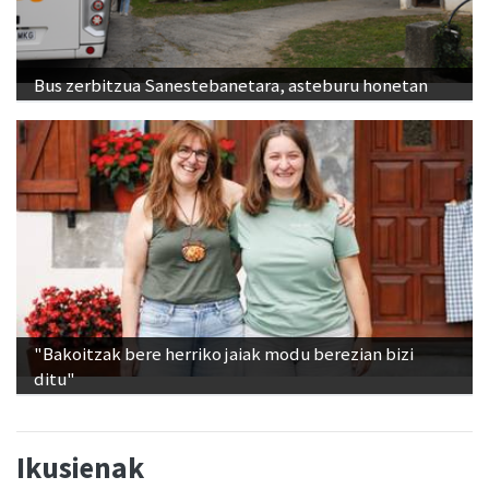
Bus zerbitzua Sanestebanetara, asteburu honetan
"Bakoitzak bere herriko jaiak modu berezian bizi
ditu"
Ikusienak