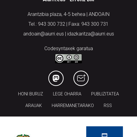
Arantzibia plaza, 4-5 behea | ANDOAIN
Tel.: 943 300 732 | Faxa: 943 300 731
andoain@aiurri.eus | idazkaritza@aiurri.eus
Codesyntaxek garatua
HONI BURUZ
LEGE OHARRA
PUBLIZITATEA
ARAUAK
HARREMANETARAKO
RSS