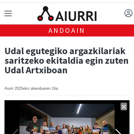
ANDOAIN
Udal egutegiko argazkilariak
saritzeko ekitaldia egin zuten
Udal Artxiboan
Aiurri
2025eko abenduaren 16a