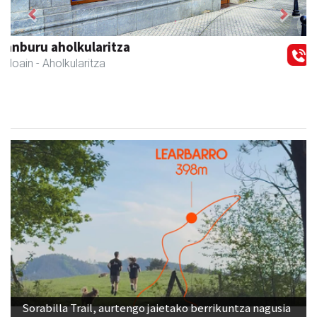
Previous
Next
Ondarreta Ikastetxea
Andoain
- Hezkuntza
Sorabilla Trail, aurtengo jaietako berrikuntza nagusia