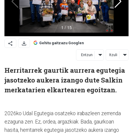
Gehitu gaitzazu Googlen
Entzun
Itzuli
Herritarrek gaurtik aurrera egutegia
jasotzeko aukera izango dute Salkin
merkatarien elkartearen egoitzan.
2026ko Udal Egutegia osatzeko irabazleen zerrenda
ezaguna zen. Ez, ordea, argazkiak. Bada, gaurkoan
hasita, herritarrek egutegia jasotzeko aukera izango