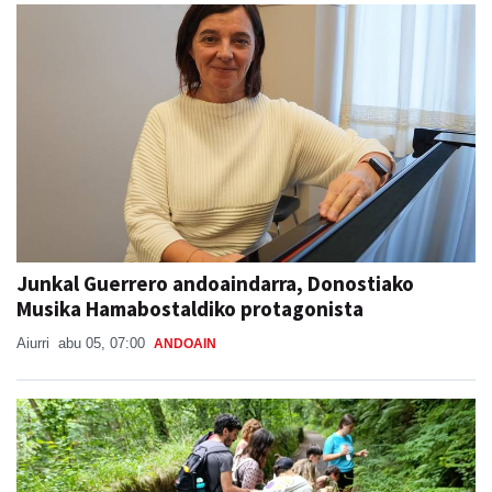
Junkal Guerrero andoaindarra, Donostiako
Musika Hamabostaldiko protagonista
Aiurri
abu 05, 07:00
ANDOAIN