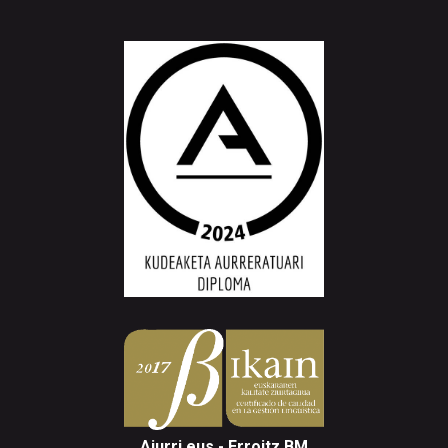
Aiurri.eus - Erroitz BM