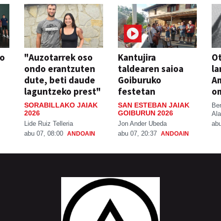
so
"Auzotarrek oso
Kantujira
Ot
ondo erantzuten
taldearen saioa
la
dute, beti daude
Goiburuko
A
laguntzeko prest"
festetan
o
SORABILLAKO JAIAK
SAN ESTEBAN JAIAK
Be
2026
GOIBURUN 2026
Ala
Lide Ruiz Telleria
Jon Ander Ubeda
abu
abu 07, 08:00
abu 07, 20:37
ANDOAIN
ANDOAIN