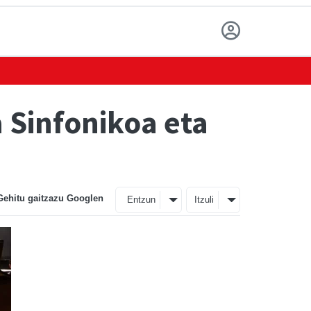
a Sinfonikoa eta
Gehitu gaitzazu Googlen
Entzun
Itzuli