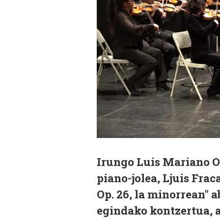
Irungo Luis Mariano O
piano-jolea, Ljuis Frac
Op. 26, la minorrean" a
egindako kontzertua, 