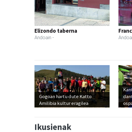
Elizondo taberna
Fran
Andoain
-
Andoa
Kant
Gogoan hartu dute Katto
dan
Amilibia kultur eragilea
osp
Ikusienak