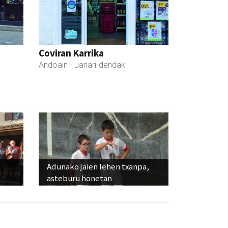
Coviran Karrika
Andoain
- Janari-dendak
Adunako jaien lehen txanpa,
asteburu honetan