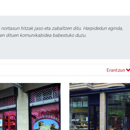
ortasun hitzak jaso eta zabaltzen ditu. Harpidedun eginda,
tzen dituen komunikabidea babestuko duzu.
Erantzun