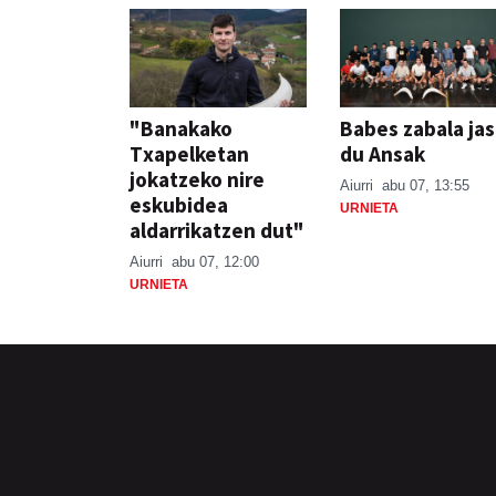
"Banakako
Babes zabala ja
Txapelketan
du Ansak
jokatzeko nire
Aiurri
abu 07, 13:55
eskubidea
URNIETA
aldarrikatzen dut"
Aiurri
abu 07, 12:00
URNIETA