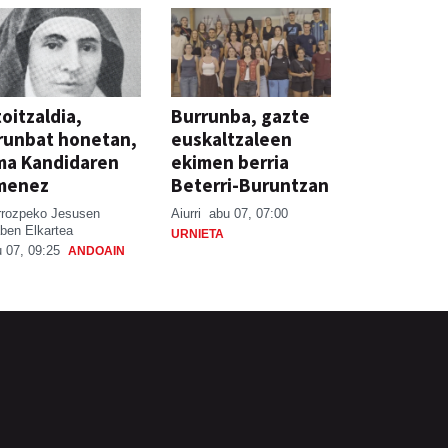
oitzaldia,
Burrunba, gazte
runbat honetan,
euskaltzaleen
ma Kandidaren
ekimen berria
menez
Beterri-Buruntzan
rrozpeko Jesusen
Aiurri
abu 07, 07:00
ben Elkartea
URNIETA
 07, 09:25
ANDOAIN