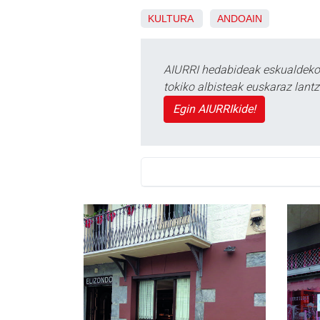
KULTURA
ANDOAIN
AIURRI hedabideak eskualdeko n
tokiko albisteak euskaraz lan
Egin AIURRIkide!