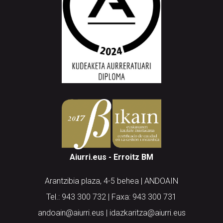
Aiurri.eus - Erroitz BM
Arantzibia plaza, 4-5 behea | ANDOAIN
Tel.: 943 300 732 | Faxa: 943 300 731
andoain@aiurri.eus | idazkaritza@aiurri.eus