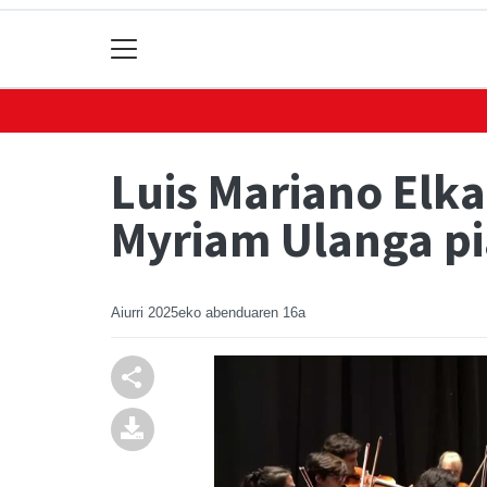
Luis Mariano Elka
Myriam Ulanga pi
Aiurri
2025eko abenduaren 16a