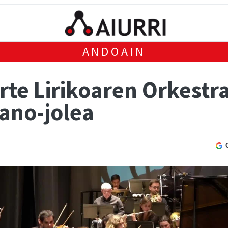
ANDOAIN
rte Lirikoaren Orkestr
ano-jolea