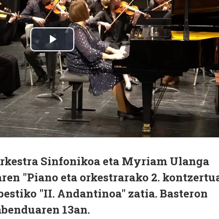
rkestra Sinfonikoa eta Myriam Ulanga
aren "Piano eta orkestrarako 2. kontzertu
bestiko "II. Andantinoa" zatia. Basteron
abenduaren 13an.