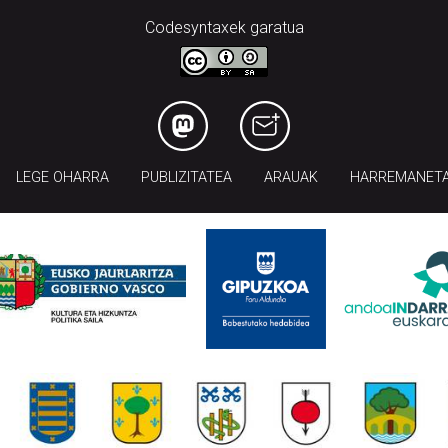
Codesyntaxek garatua
LEGE OHARRA
PUBLIZITATEA
ARAUAK
HARREMANET