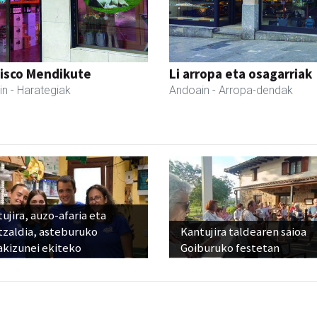
cisco Mendikute
Li arropa eta osagarriak
in
- Harategiak
Andoain
- Arropa-dendak
ujira, auzo-afaria eta
tzaldia, asteburuko
Kantujira taldearen saioa
akizunei ekiteko
Goiburuko festetan