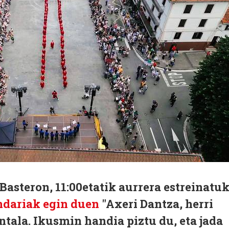
 Basteron, 11:00etatik aurrera estreinatu
ndariak egin duen
"Axeri Dantza, herri
tala. Ikusmin handia piztu du, eta jada