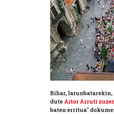
Bihar, larunbatarekin,
dute
Aitor Arruti zuze
baten erritua" dokumen