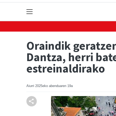
Oraindik geratze
Dantza, herri ba
estreinaldirako
Aiurri
2025eko abenduaren 19a