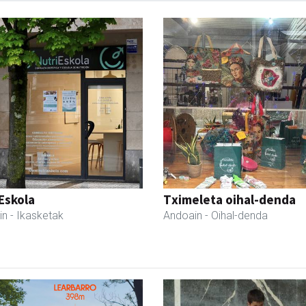
Eskola
Tximeleta oihal-denda
in
- Ikasketak
Andoain
- Oihal-denda