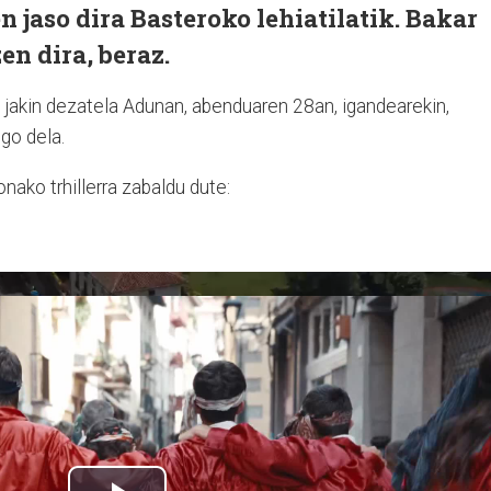
 jaso dira Basteroko lehiatilatik. Bakar
en dira, beraz.
 jakin dezatela Adunan, abenduaren 28an, igandearekin,
go dela.
onako trhillerra zabaldu dute: