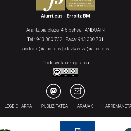
Aiurri.eus - Erroitz BM
Arantzibia plaza, 4-5 behea | ANDOAIN
Tel.: 943 300 732 | Faxa: 943 300 731
andoain@aiurri.eus | idazkaritza@aiurri.eus
Codesyntaxek garatua
LEGE OHARRA
PUBLIZITATEA
ARAUAK
HARREMANET