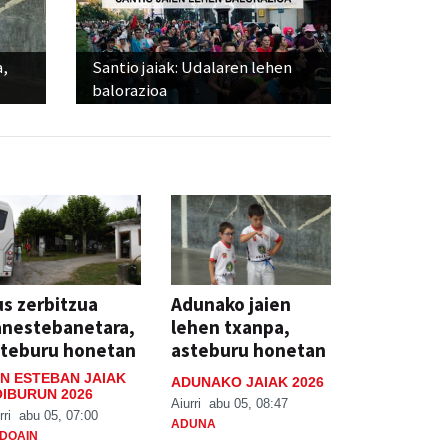
a,
Santio jaiak: Udalaren lehen
balorazioa
s zerbitzua
Adunako jaien
anestebanetara,
lehen txanpa,
steburu honetan
asteburu honetan
N ESTEBAN JAIAK
ADUNAKO JAIAK 2026
IBURUN 2026
Aiurri
abu 05, 08:47
rri
abu 05, 07:00
ADUNA
DOAIN