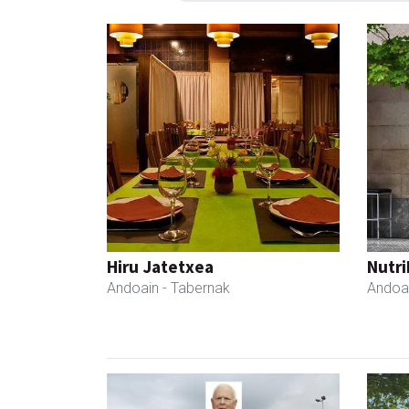
Hiru Jatetxea
Nutri
Andoain
- Tabernak
Andoa