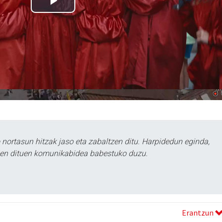
ortasun hitzak jaso eta zabaltzen ditu. Harpidedun eginda,
tzen dituen komunikabidea babestuko duzu.
Erantzun