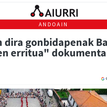
ANDOAIN
n dira gonbidapenak Ba
ten erritua" dokumenta