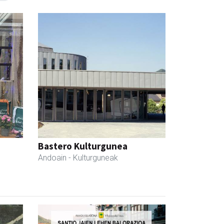
Bastero Kulturgunea
Andoain
- Kulturguneak