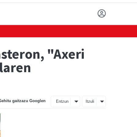
steron, "Axeri
laren
Gehitu gaitzazu Googlen
Entzun
Itzuli