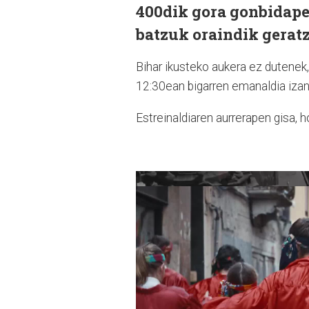
400dik gora gonbidapen
batzuk oraindik geratz
Bihar ikusteko aukera ez dutenek,
12:30ean bigarren emanaldia izan
Estreinaldiaren aurrerapen gisa, h