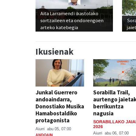
Aita Larramendi ikastolako
sortzaileen eta ondorengoen
Sora
arteko katebegia
jaie
Ikusienak
Junkal Guerrero
Sorabilla Trail,
andoaindarra,
aurtengo jaieta
Donostiako Musika
berrikuntza
Hamabostaldiko
nagusia
protagonista
SORABILLAKO JAIA
2026
Aiurri
abu 05, 07:00
Aiurri
abu 06, 07:00
ANDOAIN