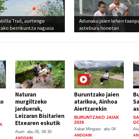
billa Trail, aurtengo
Adunako jaien lehen txanp
tako berrikuntza nagusia
asteburu honetan
Naturan
Buruntzako jaien
Bu
ko
murgiltzeko
atarikoa, Ainhoa
S
jarduerak,
Aiertzarekin
a
Leizaran Bisitarien
BURUNTZAKO JAIAK
SA
Etxearen eskutik
2026
GO
K
Xabat Minguez
abu 04
Aiu
Aiurri
abu 05, 08:30
ANDOAIN
AN
ANDOAIN