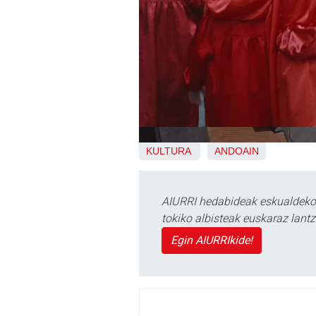
KULTURA
ANDOAIN
AIURRI hedabideak eskualdeko n
tokiko albisteak euskaraz lan
Egin AIURRIkide!