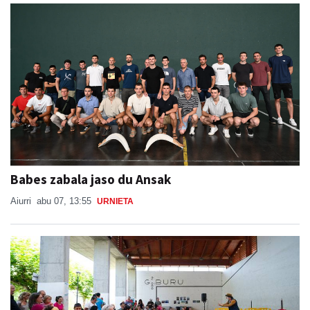
Babes zabala jaso du Ansak
Aiurri
abu 07, 13:55
URNIETA