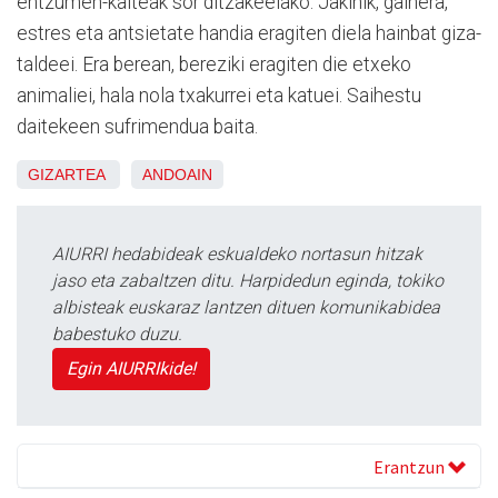
entzumen-kalteak sor ditzakeelako. Jakinik, gainera,
estres eta antsietate handia eragiten diela hainbat giza-
taldeei. Era berean, bereziki eragiten die etxeko
animaliei, hala nola txakurrei eta katuei. Saihestu
daitekeen sufrimendua baita.
GIZARTEA
ANDOAIN
AIURRI hedabideak eskualdeko nortasun hitzak
jaso eta zabaltzen ditu. Harpidedun eginda, tokiko
albisteak euskaraz lantzen dituen komunikabidea
babestuko duzu.
Egin AIURRIkide!
Erantzun