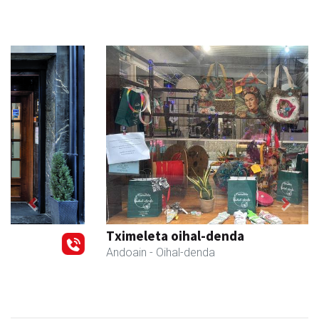
Previous
Next
Tximeleta oihal-denda
Andoain
- Oihal-denda