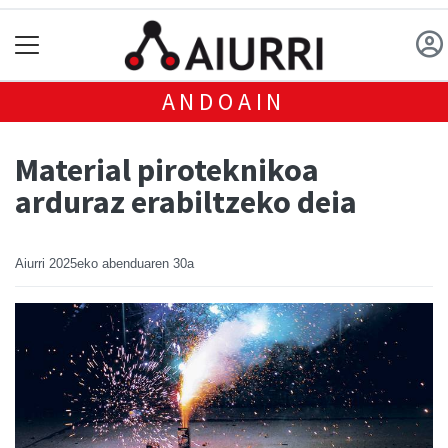
ANDOAIN
Material piroteknikoa
arduraz erabiltzeko deia
Aiurri
2025eko abenduaren 30a