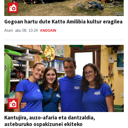
Gogoan hartu dute Katto Amilibia kultur eragilea
Aiurri
abu 08, 13:24
ANDOAIN
Kantujira, auzo-afaria eta dantzaldia,
asteburuko ospakizunei ekiteko