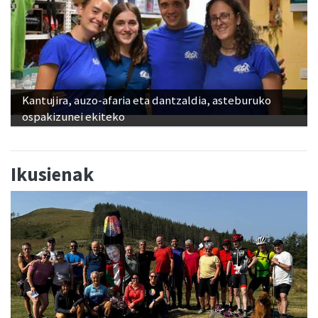
Kantujira, auzo-afaria eta dantzaldia, asteburuko
ospakizunei ekiteko
Ikusienak