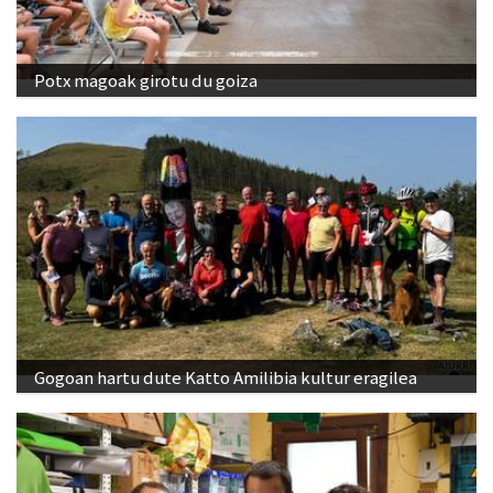
Potx magoak girotu du goiza
Gogoan hartu dute Katto Amilibia kultur eragilea