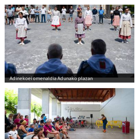
Adinekoei omenaldia Adunako plazan