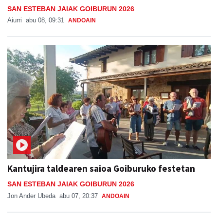
SAN ESTEBAN JAIAK GOIBURUN 2026
Aiurri
abu 08, 09:31
ANDOAIN
Kantujira taldearen saioa Goiburuko festetan
SAN ESTEBAN JAIAK GOIBURUN 2026
Jon Ander Ubeda
abu 07, 20:37
ANDOAIN