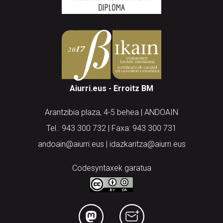
Aiurri.eus - Erroitz BM
Arantzibia plaza, 4-5 behea | ANDOAIN
Tel.: 943 300 732 | Faxa: 943 300 731
andoain@aiurri.eus | idazkaritza@aiurri.eus
Codesyntaxek garatua