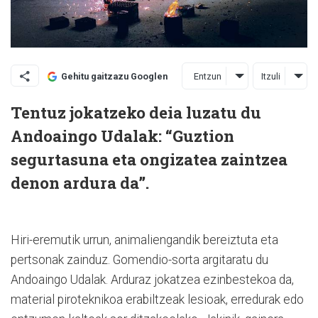
Entzun
Itzuli
Gehitu gaitzazu Googlen
Tentuz jokatzeko deia luzatu du
Andoaingo Udalak: “Guztion
segurtasuna eta ongizatea zaintzea
denon ardura da”.
Hiri-eremutik urrun, animaliengandik bereiztuta eta
pertsonak zainduz. Gomendio-sorta argitaratu du
Andoaingo Udalak. Arduraz jokatzea ezinbestekoa da,
material piroteknikoa erabiltzeak lesioak, erredurak edo