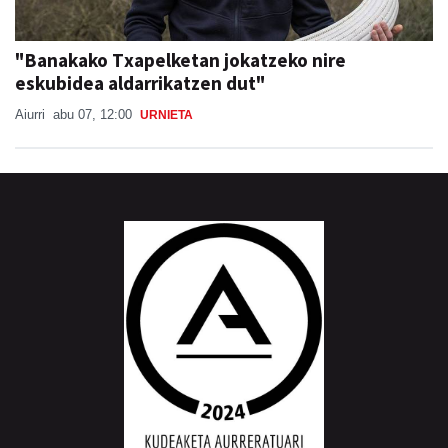
"Banakako Txapelketan jokatzeko nire
eskubidea aldarrikatzen dut"
Aiurri
abu 07, 12:00
URNIETA