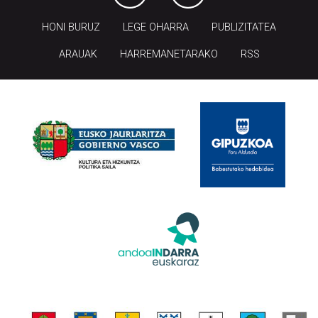
HONI BURUZ
LEGE OHARRA
PUBLIZITATEA
ARAUAK
HARREMANETARAKO
RSS