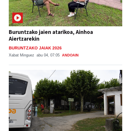
Buruntzako jaien atarikoa, Ainhoa
Aiertzarekin
BURUNTZAKO JAIAK 2026
Xabat Minguez
abu 04, 07:05
ANDOAIN