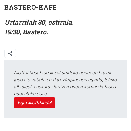
BASTERO-KAFE
Urtarrilak 30, ostirala.
19:30, Bastero.
AIURRI hedabideak eskualdeko nortasun hitzak
jaso eta zabaltzen ditu. Harpidedun eginda, tokiko
albisteak euskaraz lantzen dituen komunikabidea
babestuko duzu.
Egin AIURRIkide!