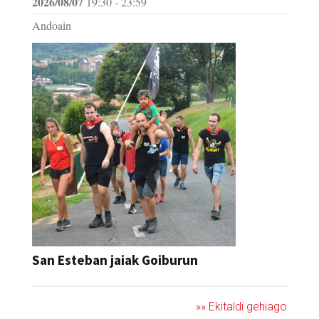
2026/08/07
19:30 - 23:59
Andoain
San Esteban jaiak Goiburun
»» Ekitaldi gehiago