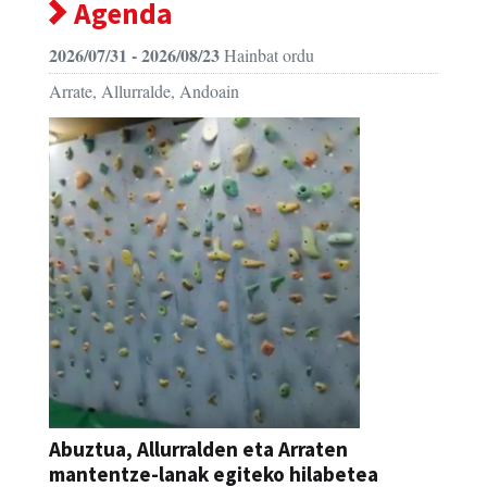
Agenda
2026/07/31 - 2026/08/23
Hainbat ordu
Arrate, Allurralde, Andoain
Abuztua, Allurralden eta Arraten
mantentze-lanak egiteko hilabetea