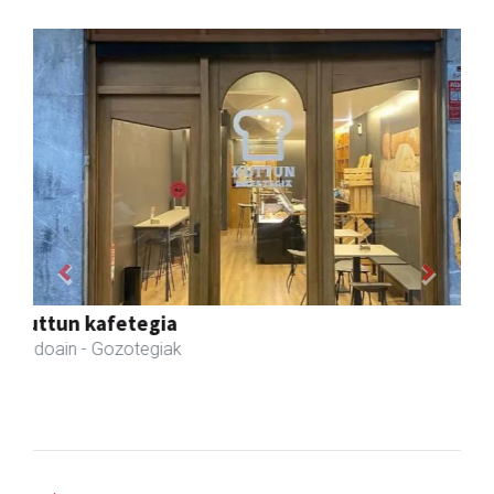
Previous
Next
Istuitza Garden
Andoain
- Lorezaintza