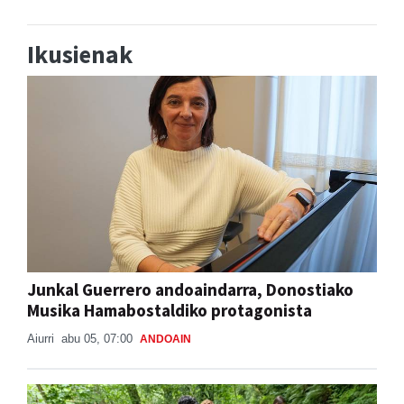
Ikusienak
Junkal Guerrero andoaindarra, Donostiako
Musika Hamabostaldiko protagonista
Aiurri
abu 05, 07:00
ANDOAIN