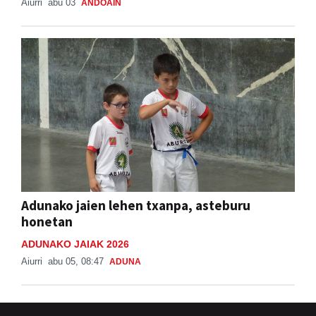
Aiurri
abu 03
ANDOAIN
Adunako jaien lehen txanpa, asteburu
honetan
ADUNAKO JAIAK 2026
Aiurri
abu 05, 08:47
ADUNA