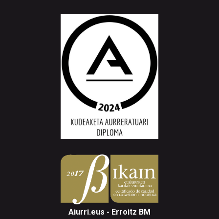
Aiurri.eus - Erroitz BM