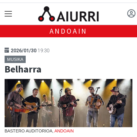
ANDOAIN
2026/01/30
19:30
MUSIKA
Belharra
BASTERO AUDITORIOA,
ANDOAIN