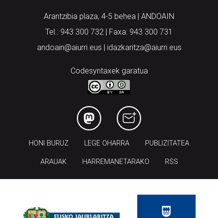
Arantzibia plaza, 4-5 behea | ANDOAIN
Tel.: 943 300 732 | Faxa: 943 300 731
andoain@aiurri.eus | idazkaritza@aiurri.eus
Codesyntaxek garatua
HONI BURUZ
LEGE OHARRA
PUBLIZITATEA
ARAUAK
HARREMANETARAKO
RSS