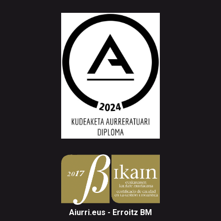
Aiurri.eus - Erroitz BM