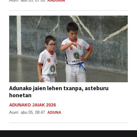
Aiurri
abu 05, 07:00
ANDOAIN
Adunako jaien lehen txanpa, asteburu
honetan
ADUNAKO JAIAK 2026
Aiurri
abu 05, 08:47
ADUNA