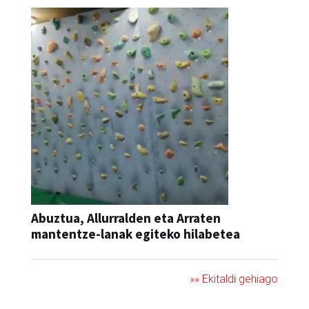
Abuztua, Allurralden eta Arraten
mantentze-lanak egiteko hilabetea
»» Ekitaldi gehiago