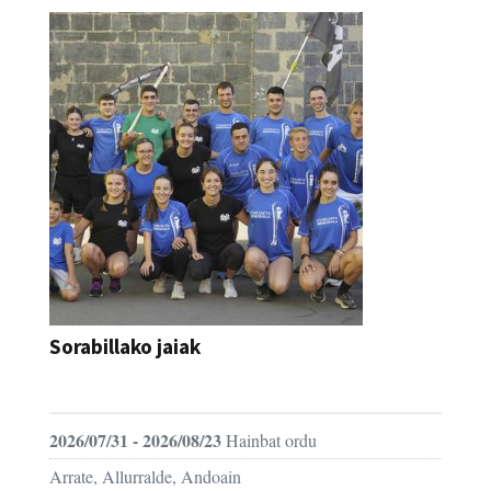
Sorabillako jaiak
FESTAK
2026/07/31 - 2026/08/23
Hainbat ordu
Arrate, Allurralde, Andoain