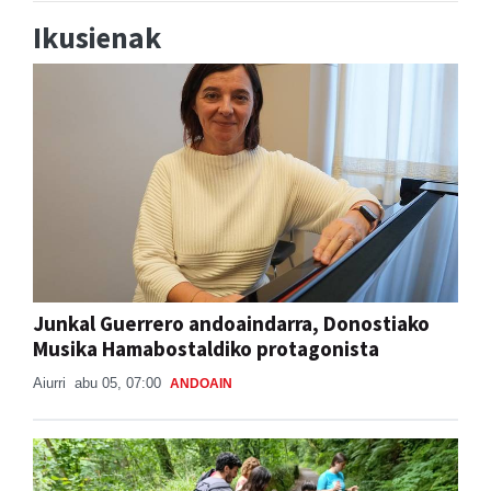
Ikusienak
Junkal Guerrero andoaindarra, Donostiako
Musika Hamabostaldiko protagonista
Aiurri
abu 05, 07:00
ANDOAIN