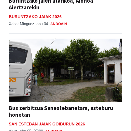
Buruntzako jaien atarikoa, Ainhoa
Aiertzarekin
BURUNTZAKO JAIAK 2026
Xabat Minguez
abu 04
ANDOAIN
Bus zerbitzua Sanestebanetara, asteburu
honetan
SAN ESTEBAN JAIAK GOIBURUN 2026