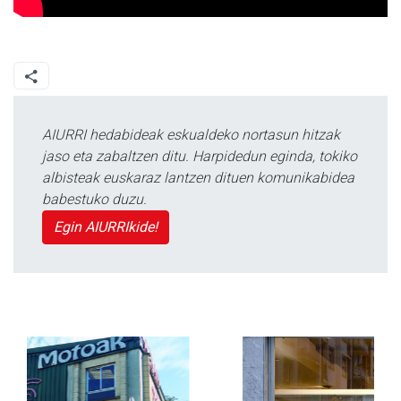
AIURRI hedabideak eskualdeko nortasun hitzak
jaso eta zabaltzen ditu. Harpidedun eginda, tokiko
albisteak euskaraz lantzen dituen komunikabidea
babestuko duzu.
Egin AIURRIkide!