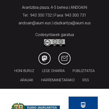
Arantzibia plaza, 4-5 behea | ANDOAIN
Tel.: 943 300 732 | Faxa: 943 300 731
andoain@aiurri.eus | idazkaritza@aiurri.eus
Codesyntaxek garatua
HONI BURUZ
LEGE OHARRA
PUBLIZITATEA
ARAUAK
HARREMANETARAKO
RSS