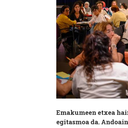
Emakumeen etxea hainb
egitasmoa da. Andoaine