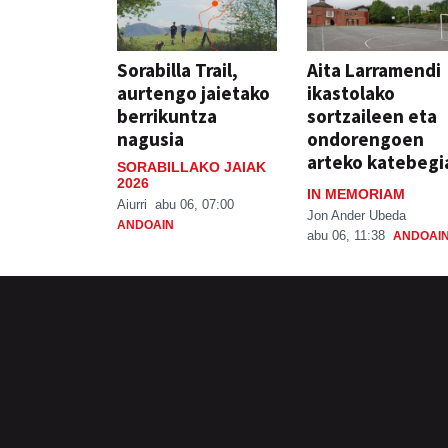
Sorabilla Trail,
Aita Larramendi
aurtengo jaietako
ikastolako
berrikuntza
sortzaileen eta
nagusia
ondorengoen
arteko katebegi
SORABILLAKO JAIAK
2026
IN MEMORIAM
Aiurri
abu 06, 07:00
Jon Ander Ubeda
ANDOAIN
abu 06, 11:38
ANDOAI