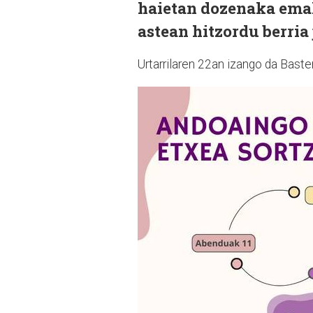
haietan dozenaka emak
astean hitzordu berria 
Urtarrilaren 22an izango da Baste