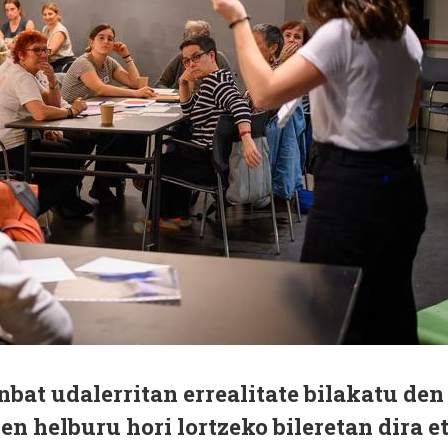
at udalerritan errealitate bilakatu den
n helburu hori lortzeko bileretan dira e