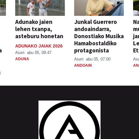
Adunako jaien
Junkal Guerrero
N
lehen txanpa,
andoaindarra,
mu
asteburu honetan
Donostiako Musika
ja
Hamabostaldiko
Le
ADUNAKO JAIAK 2026
a
protagonista
Et
Aiurri
abu 05, 08:47
ADUNA
Aiurri
abu 05, 07:00
Aiu
ANDOAIN
AN
N