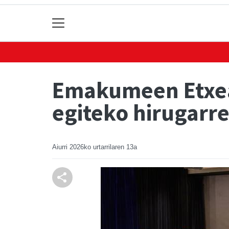
Emakumeen Etxea
egiteko hirugarre
Aiurri
2026ko urtarrilaren 13a