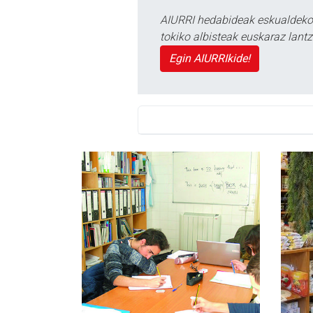
AIURRI hedabideak eskualdeko n
tokiko albisteak euskaraz lan
Egin AIURRIkide!