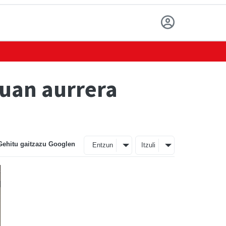
uan aurrera
Gehitu gaitzazu Googlen
Entzun
Itzuli