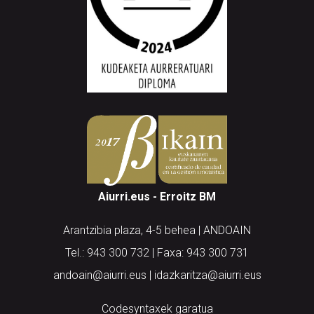
Aiurri.eus - Erroitz BM
Arantzibia plaza, 4-5 behea | ANDOAIN
Tel.: 943 300 732 | Faxa: 943 300 731
andoain@aiurri.eus | idazkaritza@aiurri.eus
Codesyntaxek garatua