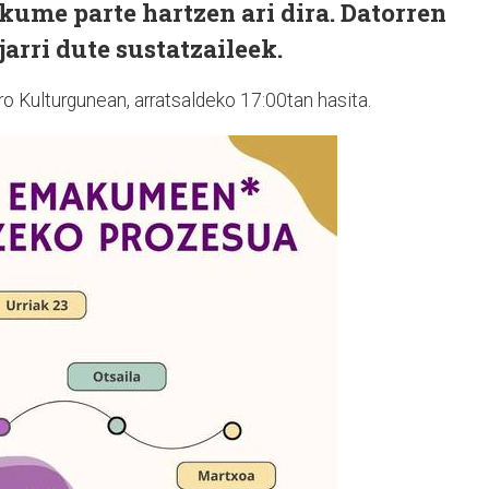
ume parte hartzen ari dira. Datorren
jarri dute sustatzaileek.
ro Kulturgunean, arratsaldeko 17:00tan hasita.