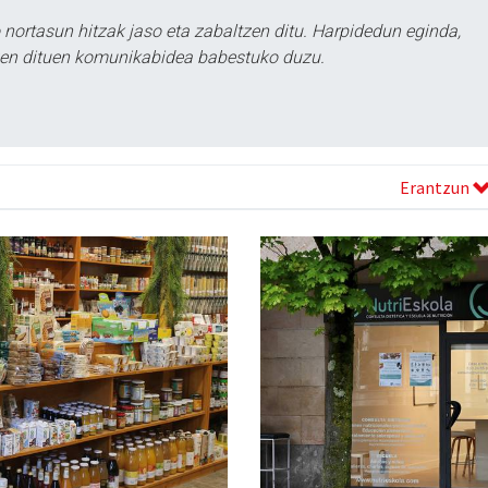
ortasun hitzak jaso eta zabaltzen ditu. Harpidedun eginda,
tzen dituen komunikabidea babestuko duzu.
Erantzun