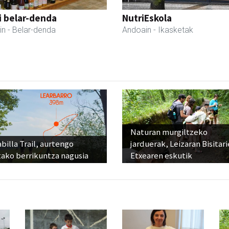
i belar-denda
NutriEskola
in
- Belar-denda
Andoain
- Ikasketak
Naturan murgiltzeko
billa Trail, aurtengo
jarduerak, Leizaran Bisitar
tako berrikuntza nagusia
Etxearen eskutik