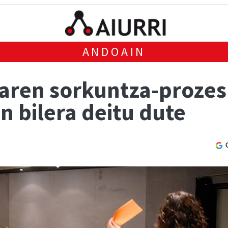
ANDOAIN
ren sorkuntza-prozes
n bilera deitu dute