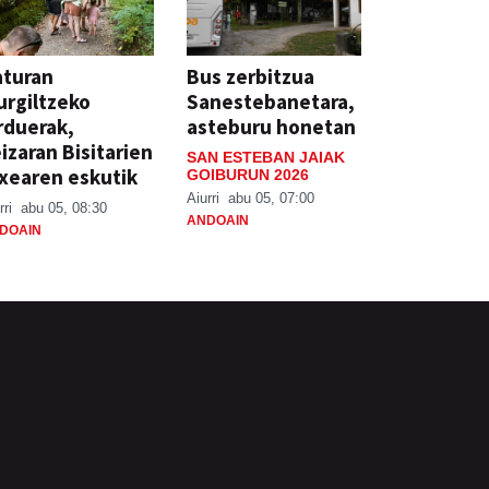
aturan
Bus zerbitzua
rgiltzeko
Sanestebanetara,
rduerak,
asteburu honetan
izaran Bisitarien
SAN ESTEBAN JAIAK
xearen eskutik
GOIBURUN 2026
Aiurri
abu 05, 07:00
rri
abu 05, 08:30
ANDOAIN
DOAIN