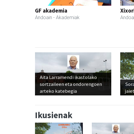
GF akademia
Xixor
Andoain
- Akademiak
Andoa
Aita Larramendi ikastolako
sortzaileen eta ondorengoen
Sora
arteko katebegia
jaie
Ikusienak