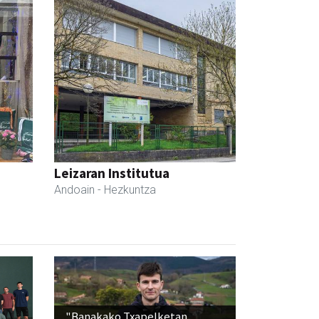
Leizaran Institutua
Andoain
- Hezkuntza
"Banakako Txapelketan