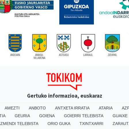
Gertuko informazioa, euskaraz
AMEZTI
ANBOTO
ANTXETA IRRATIA
ATARIA
AZP
TIA
GEURIA
GOIENA
GOIERRI TELEBISTA
GUAIXE
IZMENDI TELEBISTA
ORIO GUKA
TXINTXARRI
ZARAUT