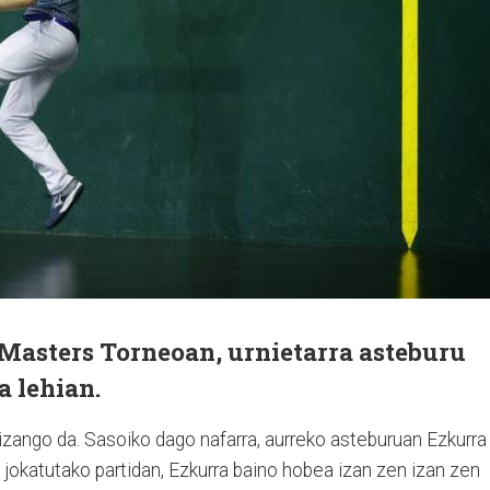
asters Torneoan, urnietarra asteburu
 lehian.
izango da. Sasoiko dago nafarra, aurreko asteburuan Ezkurra
n jokatutako partidan, Ezkurra baino hobea izan zen izan zen