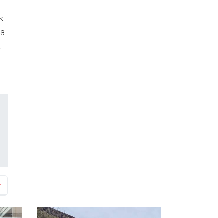
k.
a.
a