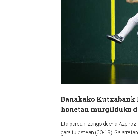
Banakako Kutxabank M
honetan murgilduko da
Eta parean izango duena Azpiroz 
garaitu ostean (30-19). Galarreta