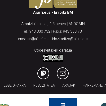
Aiurri.eus - Erroitz BM
Arantzibia plaza, 4-5 behea | ANDOAIN
Tel.: 943 300 732 | Faxa: 943 300 731
andoain@aiurri.eus | idazkaritza@aiurri.eus
Codesyntaxek garatua
LEGE OHARRA
PUBLIZITATEA
ARAUAK
HARREMANET