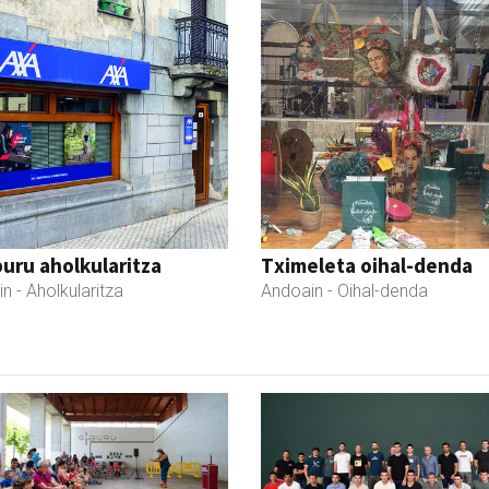
uru aholkularitza
Tximeleta oihal-denda
in
- Aholkularitza
Andoain
- Oihal-denda