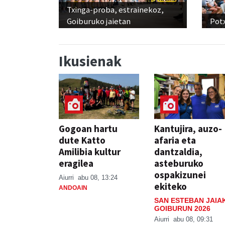
Txinga-proba, estrainekoz,
Goiburuko jaietan
Pot
Ikusienak
Gogoan hartu
Kantujira, auzo-
dute Katto
afaria eta
Amilibia kultur
dantzaldia,
eragilea
asteburuko
ospakizunei
Aiurri
abu 08, 13:24
ekiteko
ANDOAIN
SAN ESTEBAN JAIA
GOIBURUN 2026
Aiurri
abu 08, 09:31