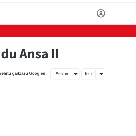
du Ansa II
Gehitu gaitzazu Googlen
Entzun
Itzuli