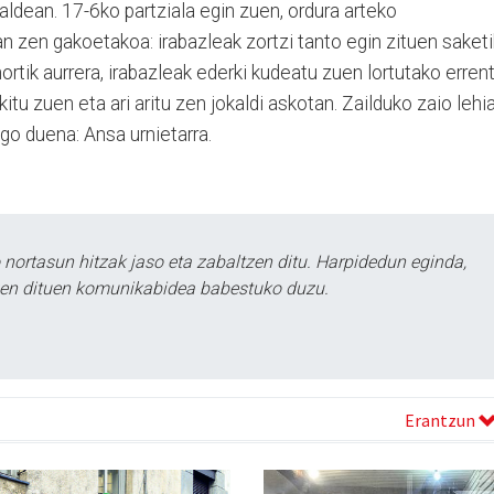
ialdean. 17-6ko partziala egin zuen, ordura arteko
an zen gakoetakoa: irabazleak zortzi tanto egin zituen saketi
rtik aurrera, irabazleak ederki kudeatu zuen lortutako errent
tu zuen eta ari aritu zen jokaldi askotan. Zailduko zaio lehi
ngo duena: Ansa urnietarra.
ortasun hitzak jaso eta zabaltzen ditu. Harpidedun eginda,
tzen dituen komunikabidea babestuko duzu.
Erantzun