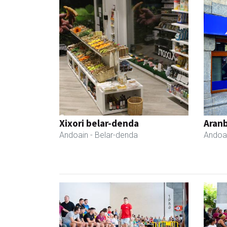
Xixori belar-denda
Aranb
Andoain
- Belar-denda
Andoa