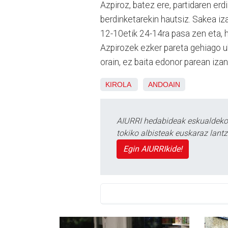
Azpiroz, batez ere, partidaren erd
berdinketarekin hautsiz. Sakea iz
12-10etik 24-14ra pasa zen eta, ho
Azpirozek ezker pareta gehiago uki
orain, ez baita edonor parean iza
KIROLA
ANDOAIN
AIURRI hedabideak eskualdeko n
tokiko albisteak euskaraz lan
Egin AIURRIkide!