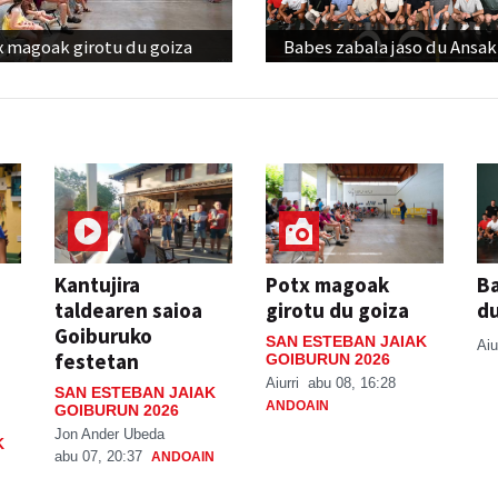
x magoak girotu du goiza
Babes zabala jaso du Ansak
Kantujira
Potx magoak
Ba
taldearen saioa
girotu du goiza
d
Goiburuko
SAN ESTEBAN JAIAK
Aiu
festetan
GOIBURUN 2026
Aiurri
abu 08, 16:28
SAN ESTEBAN JAIAK
ANDOAIN
GOIBURUN 2026
Jon Ander Ubeda
K
abu 07, 20:37
ANDOAIN