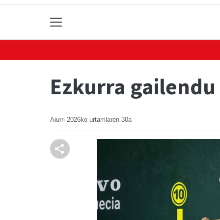
Ezkurra gailendu 
Aiurri
2026ko urtarrilaren 30a