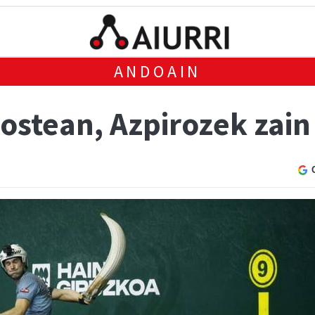
ANDOAIN
ostean, Azpirozek zain 