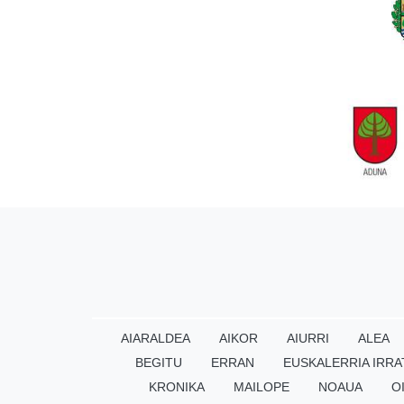
AIARALDEA
AIKOR
AIURRI
ALEA
BEGITU
ERRAN
EUSKALERRIA IRRA
KRONIKA
MAILOPE
NOAUA
O