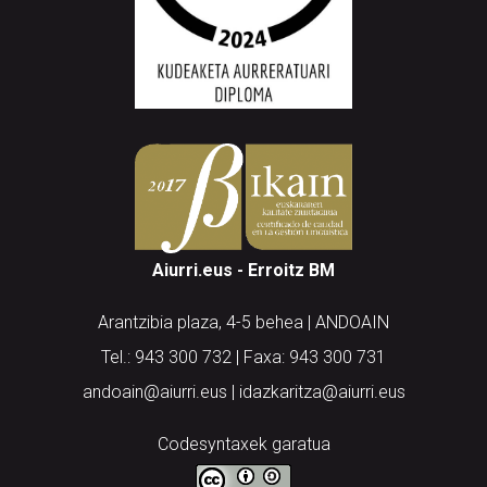
Aiurri.eus - Erroitz BM
Arantzibia plaza, 4-5 behea | ANDOAIN
Tel.: 943 300 732 | Faxa: 943 300 731
andoain@aiurri.eus | idazkaritza@aiurri.eus
Codesyntaxek garatua