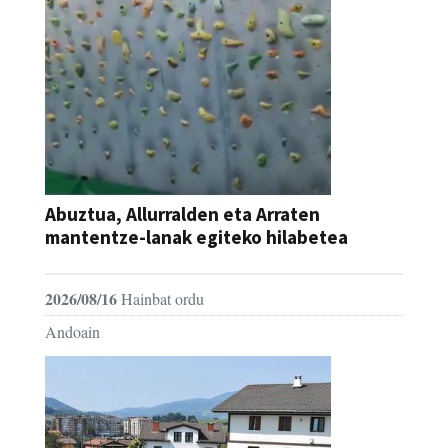
Abuztua, Allurralden eta Arraten
mantentze-lanak egiteko hilabetea
2026/08/16
Hainbat ordu
Andoain