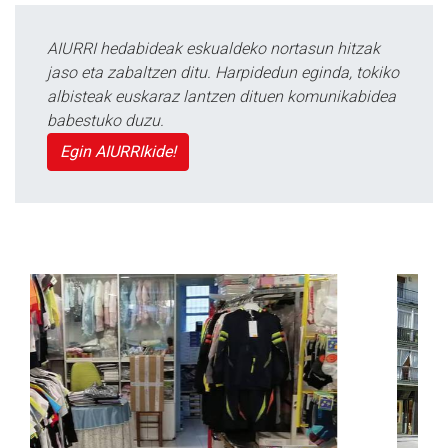
AIURRI hedabideak eskualdeko nortasun hitzak
jaso eta zabaltzen ditu. Harpidedun eginda, tokiko
albisteak euskaraz lantzen dituen komunikabidea
babestuko duzu.
Egin AIURRIkide!