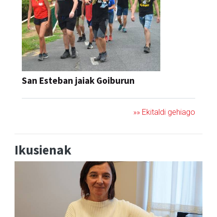
San Esteban jaiak Goiburun
»» Ekitaldi gehiago
Ikusienak