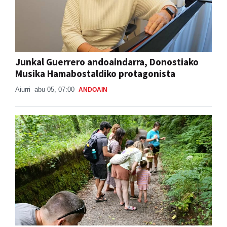
Junkal Guerrero andoaindarra, Donostiako
Musika Hamabostaldiko protagonista
Aiurri
abu 05, 07:00
ANDOAIN