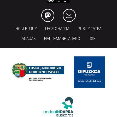
HONI BURUZ
LEGE OHARRA
PUBLIZITATEA
ARAUAK
HARREMANETARAKO
RSS