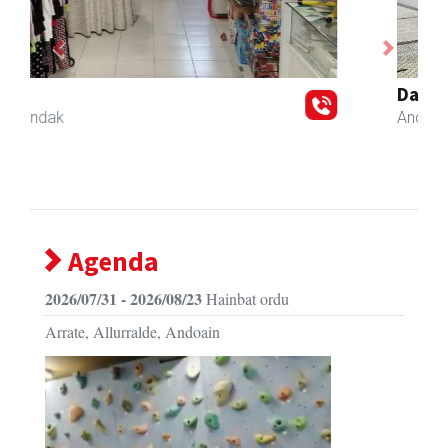
Previous
Next
Danena taberna
Andoain
-
Agenda
2026/07/31 - 2026/08/23
Hainbat ordu
Arrate, Allurralde, Andoain