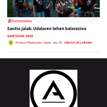
Komunitatea
Santio jaiak: Udalaren lehen balorazioa
SANTIOAK 2026
Amasa-Villabonako Udala
abu 05
AMASA-VILLABONA