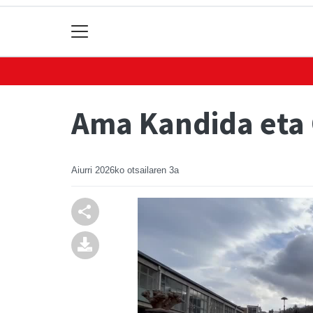
Ama Kandida eta 
Aiurri
2026ko otsailaren 3a