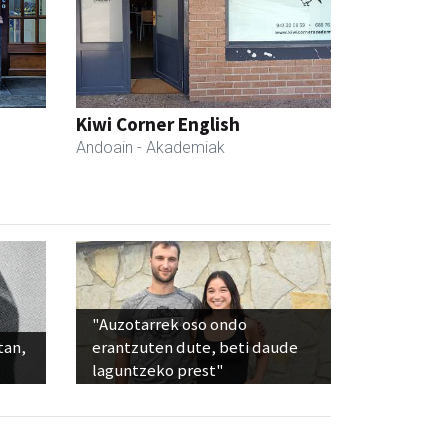
Kiwi Corner English
Andoain
- Akademiak
"Auzotarrek oso ondo
tan,
erantzuten dute, beti daude
laguntzeko prest"