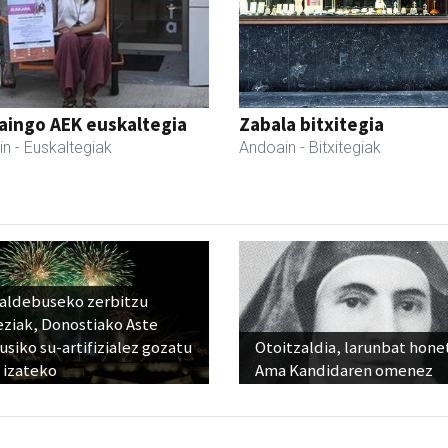
aingo AEK euskaltegia
Zabala bitxitegia
in
- Euskaltegiak
Andoain
- Bitxitegiak
raldebuseko zerbitzu
eziak, Donostiako Aste
siko su-artifizialez gozatu
Otoitzaldia, larunbat hone
 izateko
Ama Kandidaren omenez