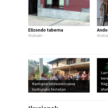
Elizondo taberna
Ando
Andoain
-
Andoa
Lur
ber
Kantujira taldearen saioa
Nagu
Goiburuko festetan
ahal