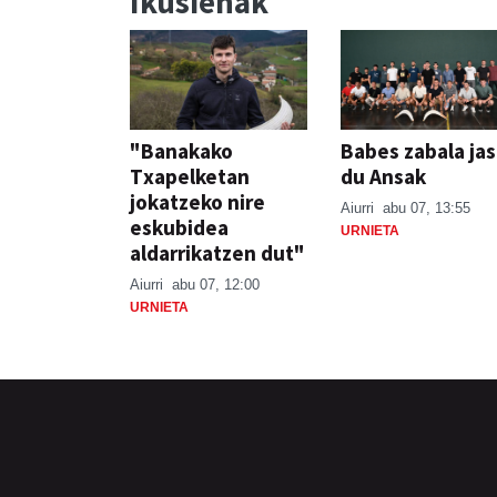
Ikusienak
"Banakako
Babes zabala ja
Txapelketan
du Ansak
jokatzeko nire
Aiurri
abu 07, 13:55
eskubidea
URNIETA
aldarrikatzen dut"
Aiurri
abu 07, 12:00
URNIETA