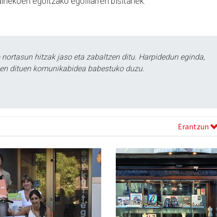
inekoen egoitzako egoiliarren bisitariek.
ortasun hitzak jaso eta zabaltzen ditu. Harpidedun eginda,
tzen dituen komunikabidea babestuko duzu.
Erantzun