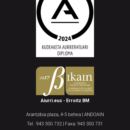
Aiurri.eus - Erroitz BM
Arantzibia plaza, 4-5 behea | ANDOAIN
Tel.: 943 300 732 | Faxa: 943 300 731