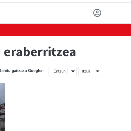
 eraberritzea
Gehitu gaitzazu Googlen
Entzun
Itzuli