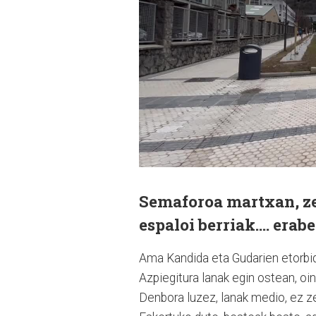
Semaforoa martxan, zeb
espaloi berriak…. erabe
Ama Kandida eta Gudarien etorbid
Azpiegitura lanak egin ostean, oin
Denbora luzez, lanak medio, ez zen