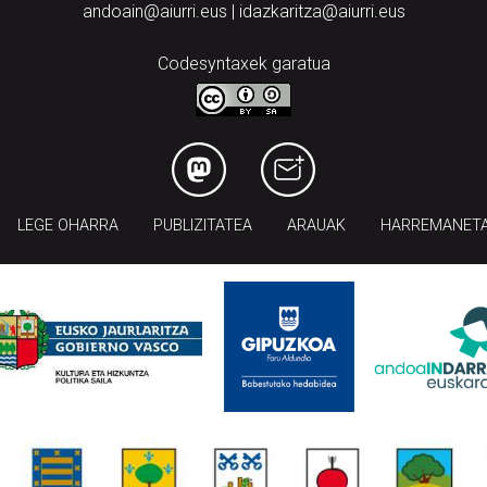
andoain@aiurri.eus | idazkaritza@aiurri.eus
Codesyntaxek garatua
LEGE OHARRA
PUBLIZITATEA
ARAUAK
HARREMANET