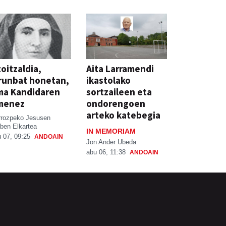
oitzaldia,
Aita Larramendi
runbat honetan,
ikastolako
ma Kandidaren
sortzaileen eta
menez
ondorengoen
arteko katebegia
rrozpeko Jesusen
ben Elkartea
IN MEMORIAM
 07, 09:25
ANDOAIN
Jon Ander Ubeda
abu 06, 11:38
ANDOAIN