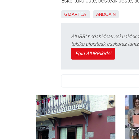
Eskertuko dute, besteak beste, ad
GIZARTEA
ANDOAIN
AIURRI hedabideak eskualdeko n
tokiko albisteak euskaraz lan
Egin AIURRIkide!