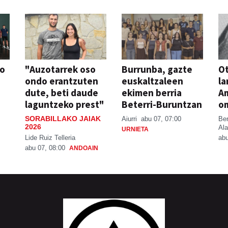
so
"Auzotarrek oso
Burrunba, gazte
Ot
ondo erantzuten
euskaltzaleen
la
dute, beti daude
ekimen berria
A
laguntzeko prest"
Beterri-Buruntzan
o
SORABILLAKO JAIAK
Aiurri
abu 07, 07:00
Be
2026
Ala
URNIETA
Lide Ruiz Telleria
abu
abu 07, 08:00
ANDOAIN