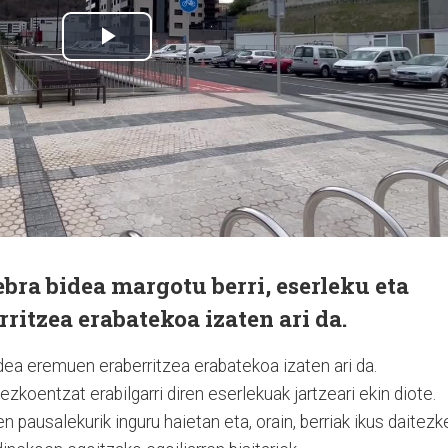
ra bidea margotu berri, eserleku eta
rritzea erabatekoa izaten ari da.
ea eremuen eraberritzea erabatekoa izaten ari da.
ezkoentzat erabilgarri diren eserlekuak jartzeari ekin diote.
 pausalekurik inguru haietan eta, orain, berriak ikus daitezk