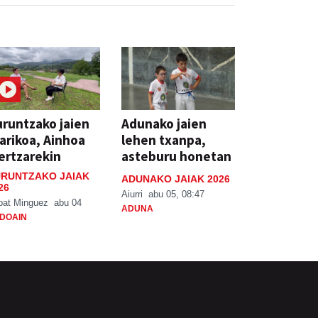
runtzako jaien
Adunako jaien
arikoa, Ainhoa
lehen txanpa,
ertzarekin
asteburu honetan
RUNTZAKO JAIAK
ADUNAKO JAIAK 2026
26
Aiurri
abu 05, 08:47
bat Minguez
abu 04
ADUNA
DOAIN