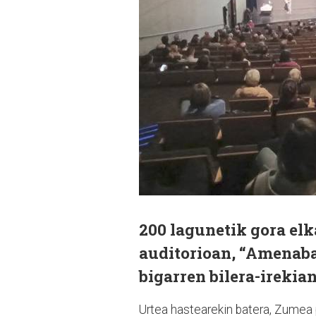
200 lagunetik gora el
auditorioan, “Amenaba
bigarren bilera-irekian
Urtea hastearekin batera, Zumea p