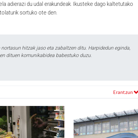
la adierazi du udal erakundeak. Ikusteke dago kaltetutako
olaturik sortuko ote den.
ortasun hitzak jaso eta zabaltzen ditu. Harpidedun eginda,
tzen dituen komunikabidea babestuko duzu.
Erantzun