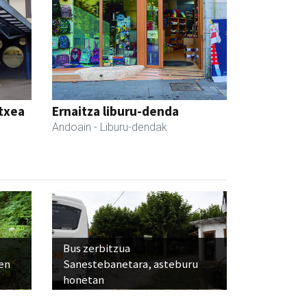
etxea
Ernaitza liburu-denda
Andoain
- Liburu-dendak
Bus zerbitzua
ien
Sanestebanetara, asteburu
honetan