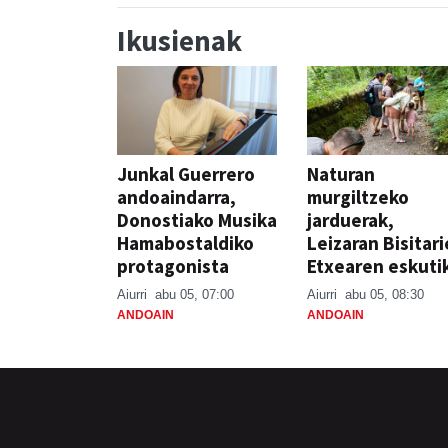
Ikusienak
Junkal Guerrero
Naturan
andoaindarra,
murgiltzeko
Donostiako Musika
jarduerak,
Hamabostaldiko
Leizaran Bisitar
protagonista
Etxearen eskuti
Aiurri
abu 05, 07:00
Aiurri
abu 05, 08:30
ANDOAIN
ANDOAIN