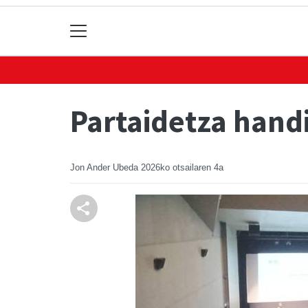
Partaidetza handi
Jon Ander Ubeda
2026ko otsailaren 4a