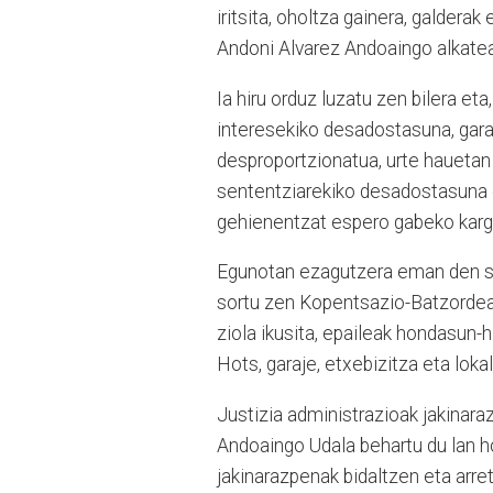
iritsita, oholtza gainera, galderak
Andoni Alvarez Andoaingo alkatea
Ia hiru orduz luzatu zen bilera et
interesekiko desadostasuna, gara
desproportzionatua, urte hauetan
sententziarekiko desadostasuna e
gehienentzat espero gabeko karg
Egunotan ezagutzera eman den se
sortu zen Kopentsazio-Batzorde
ziola ikusita, epaileak hondasun-
Hots, garaje, etxebizitza eta loka
Justizia administrazioak jakinar
Andoaingo Udala behartu du lan h
jakinarazpenak bidaltzen eta arret