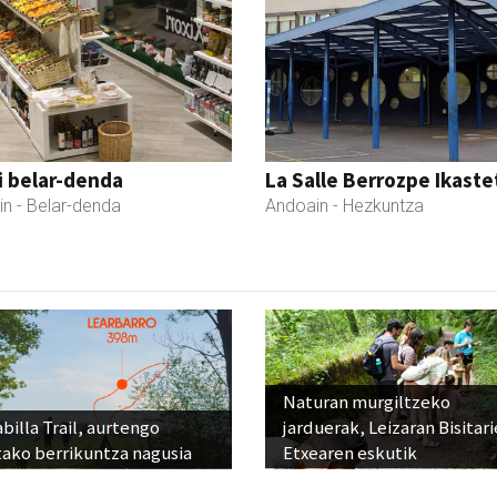
i belar-denda
La Salle Berrozpe Ikast
in
- Belar-denda
Andoain
- Hezkuntza
Naturan murgiltzeko
billa Trail, aurtengo
jarduerak, Leizaran Bisitar
tako berrikuntza nagusia
Etxearen eskutik