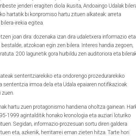
ainbeste jenderi eragiten diola ikusita, Andoaingo Udalak biler
uko hartatik bi konpromiso hartu zituen alkateak: arreta
bilera-irekia egitea.
zen joan dira: dozenaka izan dira udaletxera informazio eta
, bestalde, atzokoan egin zen bilera. Interes handia zegoen,
ratuta. 200 lagunetik gora hurbildu zen auditoriora eta bilera
kateak sententziarekiko eta ondorengo prozedurarekiko
 sententzia irmoa dela eta Udala epaiaren notifikazioak
i zuen.
anak hartu zuen protagonismo handiena oholtza gainean. Har
5-1999 agintalditik honako kronologia eta auziari loturiko
tuen. Segidan, informazio-prozesuan sortu diren galdera
uen eta, azkenik, herritarrei eman zieten hitza. Tarte hori