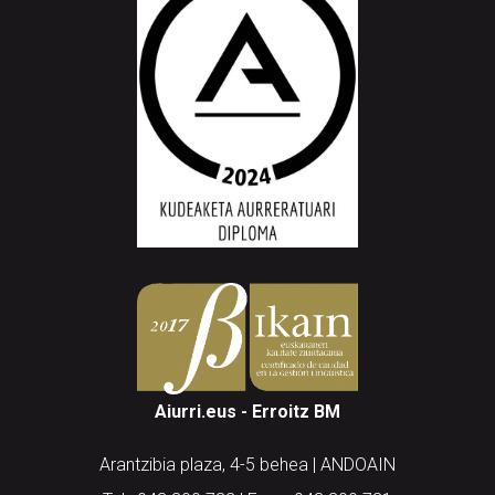
Aiurri.eus - Erroitz BM
Arantzibia plaza, 4-5 behea | ANDOAIN