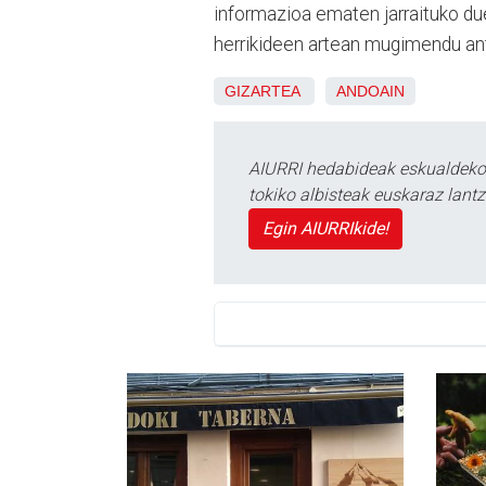
informazioa ematen jarraituko due
herrikideen artean mugimendu ant
GIZARTEA
ANDOAIN
AIURRI hedabideak eskualdeko n
tokiko albisteak euskaraz lan
Egin AIURRIkide!