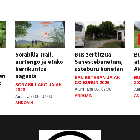
Sorabilla Trail,
Bus zerbitzua
Bu
aurtengo jaietako
Sanestebanetara,
at
berrikuntza
asteburu honetan
Ai
ien
nagusia
SAN ESTEBAN JAIAK
BU
k
GOIBURUN 2026
20
SORABILLAKO JAIAK
Aiurri
abu 05, 07:00
Xa
2026
ANDOAIN
AN
Aiurri
abu 06, 07:00
ANDOAIN