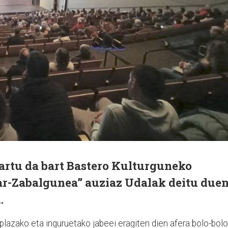
kartu da bart Bastero Kulturguneko
r-Zabalgunea” auziaz Udalak deitu due
.
lazako eta inguruetako jabeei eragiten dien afera bolo-bolo