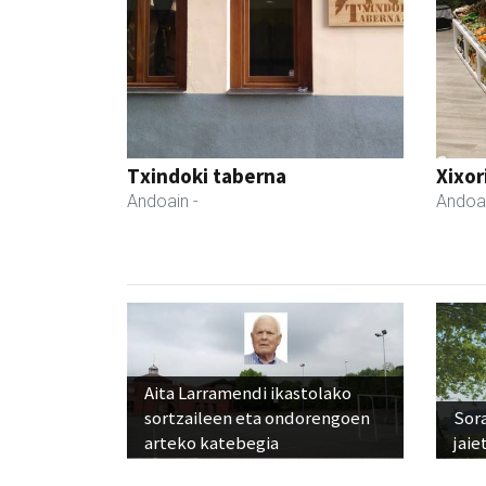
Txindoki taberna
Xixor
Andoain
-
Andoa
Aita Larramendi ikastolako
sortzaileen eta ondorengoen
Sora
arteko katebegia
jaie