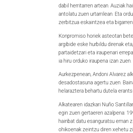
dabil herritarren artean. Auziak h
antolatu zuen urtarrilean. Eta ord
zerbitzua eskaintzea eta bigarren 
Konpromiso horiek asteotan betet
argibide eske hurbildu direnak eta
partaidetzari eta iraupenari errepa
ia hiru orduko iraupena izan zuen.
Aurkezpenean, Andoni Alvarez al
desadostasuna agertu zuen. Baina
helaraztera behartu dutela erants
Alkatearen idazkari Nuño Santill
egin zuen gertaeren azalpena: 199
hainbat datu esanguratsu eman zi
ohikoenak zeintzu diren xehetu zit