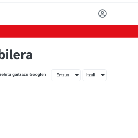
bilera
Gehitu gaitzazu Googlen
Entzun
Itzuli