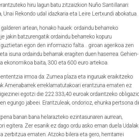
 erantzuteko hiru lagun batu zitzaizkion Nuño Santillanari:
, Unai Rekondo udal idazkaria eta Leire Lertxundi abokatua.
a, galderen artean, honako hauek: ordaindu beharreko
je jakin batzurengatik ordaindu beharreko kopuru
 guztietan egon den informazio falta… giroan agerikoa zen
ta isuna ordaindu beharrak eragiten duen haserrea. Gehien-
a ekonomikoa baita, 300 eta 600 euro artekoa.
ntentzia irmoa da: Zumea plaza eta inguruak eraikitzeko
ak Amenabarrek erreklamatutakoari erantzuna ematen ez
higiezinei egotzi die 222.333,40 euroak ordaintzeko obligazi
len egungo jabeei. Erantzuleak, ondorioz, ehunka pertsona di
azpena banan bana helarazteko ezintasunaren aurrean,
ori egitera. Zer esanik ez dago ordu asko eman duela Udalak
a zerbitzua ematen. Atzoko bilera eta gero, herritarrei