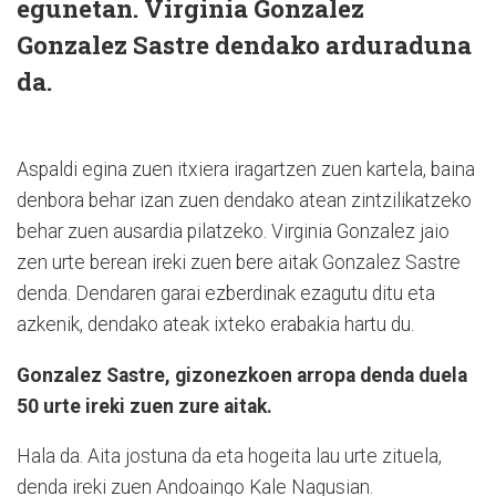
egunetan. Virginia Gonzalez
Gonzalez Sastre dendako arduraduna
da.
Aspaldi egina zuen itxiera iragartzen zuen kartela, baina
denbora behar izan zuen dendako atean zintzilikatzeko
behar zuen ausardia pilatzeko. Virginia Gonzalez jaio
zen urte berean ireki zuen bere aitak Gonzalez Sastre
denda. Dendaren garai ezberdinak ezagutu ditu eta
azkenik, dendako ateak ixteko erabakia hartu du.
Gonzalez Sastre, gizonezkoen arropa denda duela
50 urte ireki zuen zure aitak.
Hala da. Aita jostuna da eta hogeita lau urte zituela,
denda ireki zuen Andoaingo Kale Nagusian.