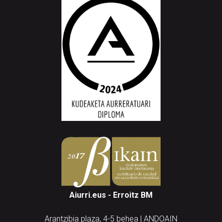
Aiurri.eus - Erroitz BM
Arantzibia plaza, 4-5 behea | ANDOAIN