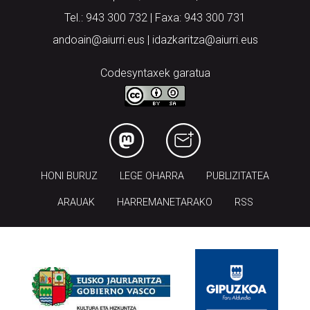
Tel.: 943 300 732 | Faxa: 943 300 731
andoain@aiurri.eus | idazkaritza@aiurri.eus
Codesyntaxek garatua
HONI BURUZ
LEGE OHARRA
PUBLIZITATEA
ARAUAK
HARREMANETARAKO
RSS