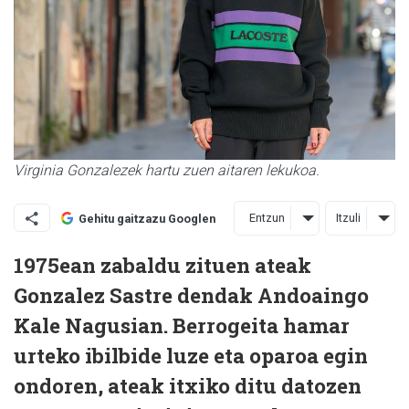
Virginia Gonzalezek hartu zuen aitaren lekukoa.
Entzun
Itzuli
Gehitu gaitzazu Googlen
1975ean zabaldu zituen ateak
Gonzalez Sastre dendak Andoaingo
Kale Nagusian. Berrogeita hamar
urteko ibilbide luze eta oparoa egin
ondoren, ateak itxiko ditu datozen