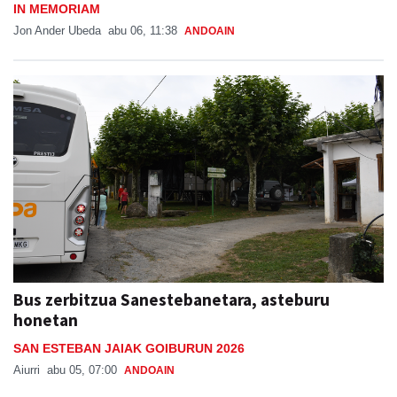
IN MEMORIAM
Jon Ander Ubeda
abu 06, 11:38
ANDOAIN
Bus zerbitzua Sanestebanetara, asteburu
honetan
SAN ESTEBAN JAIAK GOIBURUN 2026
Aiurri
abu 05, 07:00
ANDOAIN