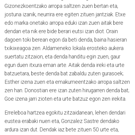
Gizonezkoentzako arropa saltzen zuen bertan eta,
jostuna izanik, neurrira ere egiten zituen jantziak. Etxe
edo marka onetako arropa eduki izan zuen aitak bere
dendan eta nik ere bide berari eutsi izan diot. Orain
dagoen toki berean egon da beti denda, baina hasieran
txikixeagoa zen. Aldameneko lokala erosteko aukera
suertatu zitzaion, eta denda handitu egin zuen, gaur
egun duen itxura eman arte. Aitak denda ireki eta urte
batzuetara, beste denda bat zabaldu zuten gurasoek;
Esther izena zuen eta emakumeentzako arropa saltzen
zen han. Donostian ere izan zuten hirugarren denda bat;
Goe izena jarri zioten eta urte batzuz egon zen irekita.
Erreleboa hartzea egokitu zitzaidanean, lehen dendari
eustea erabaki nuen eta, Gonzalez Sastre dendako
ardura izan dut. Dendak iaz bete zituen 50 urte eta,