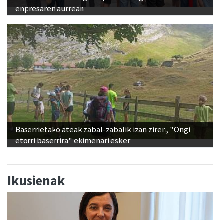
enpresaren aurrean
Baserrietako ateak zabal-zabalik izan ziren, "Ongi
etorri baserrira" ekimenari esker
Ikusienak