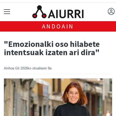
ANDOAIN
"Emozionalki oso hilabete
intentsuak izaten ari dira"
Ainhoa Gil
2026ko otsailaren 9a