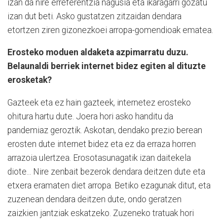
izan da nire erreferentzia nagusia eta ikaragarri gozatu
izan dut beti. Asko gustatzen zitzaidan dendara
etortzen ziren gizonezkoei arropa-gomendioak ematea.
Erosteko moduen aldaketa azpimarratu duzu.
Belaunaldi berriek internet bidez egiten al dituzte
erosketak?
Gazteek eta ez hain gazteek, internetez erosteko
ohitura hartu dute. Joera hori asko handitu da
pandemiaz geroztik. Askotan, dendako prezio berean
erosten dute internet bidez eta ez da erraza horren
arrazoia ulertzea. Erosotasunagatik izan daitekela
diote... Nire zenbait bezerok dendara deitzen dute eta
etxera eramaten diet arropa. Betiko ezagunak ditut, eta
zuzenean dendara deitzen dute, ondo geratzen
zaizkien jantziak eskatzeko. Zuzeneko tratuak hori