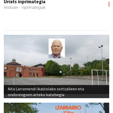
Urrats inprimategia
Andoain
- Inprimategiak
Aita Larramendi ikastolako sortzaileen eta
ondorengoen arteko katebegia