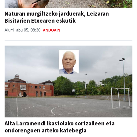
Naturan murgiltzeko jarduerak, Leizaran
Bisitarien Etxearen eskutik
Aiurri
abu 05, 08:30
ANDOAIN
Aita Larramendi ikastolako sortzaileen eta
ondorengoen arteko katebegia