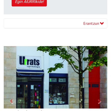
Egin AIURRIkide!
Erantzun
Previous
Next