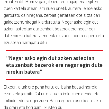
ematen dit. Horrez gain, itxieraren iragarpena egiten
zuen kartela atean jarri nuen unetik aurrera, jende asko
gerturatu da niregana, zerbait gertatzen ote zitzaidan
galdetzera, niregatik arduratuta. Negar asko egin dut
azken asteotan eta zenbait bezerok ere negar egin
dute nirekin batera. Jendeak ez zuen itxiera espero eta
ezustean harrapatu ditu.
"Negar asko egin dut azken asteotan
eta zenbait bezerok ere negar egin dute
nirekin batera"
Etxean, aitak ere pena hartu du, baina badaki horrela
ezin zela jarraitu. 24 urte zituela ireki zuen denda eta
ibilbide ederra egin zuen. Baina egoera oso bestelako
da orain eta hori garbi ikusten du.