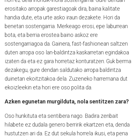
erositako arropak garestiagoak dira, baina kalitate
handia dute, eta urte asko iraun dezakete. Hori da
benetan sostengarria. Merkeago erosi, epe laburrean
bota, eta berria erostea baino askoz ere
sostengarriagoa da. Gainera, fast-fashionean saltzen
duten arropa oso lan-baldintza kaskarretan egindakoa
izaten da eta ez gara horretaz konturatzen. Guk berma
dezakegu, gure dendan saldutako arropa baldintza
duinetan ekoitzitakoa dela. Zuzeneko harremana dut
ekoizleekin eta hori ere oso polita da.
Azken egunetan murgilduta, nola sentitzen zara?
Oso hunkituta eta sentibera nago. Badira zenbait
hilabete ez dudala genero berririk ekartzen eta, denda
hustutzen ari da. Ez dut sekula horrela ikusi, eta pena