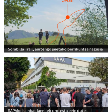
Sorabilla Trail, aurtengo jaietako berrikuntza nagusia
SAPAko hainbat langilek protesta egin dute