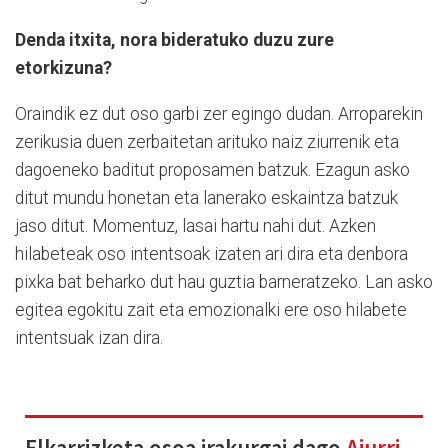
Denda itxita, nora bideratuko duzu zure
etorkizuna?
Oraindik ez dut oso garbi zer egingo dudan. Arroparekin
zerikusia duen zerbaitetan arituko naiz ziurrenik eta
dagoeneko baditut proposamen batzuk. Ezagun asko
ditut mundu honetan eta lanerako eskaintza batzuk
jaso ditut. Momentuz, lasai hartu nahi dut. Azken
hilabeteak oso intentsoak izaten ari dira eta denbora
pixka bat beharko dut hau guztia barneratzeko. Lan asko
egitea egokitu zait eta emozionalki ere oso hilabete
intentsuak izan dira.
Elkarrizketa osoa irakurgai dago
Aiurri