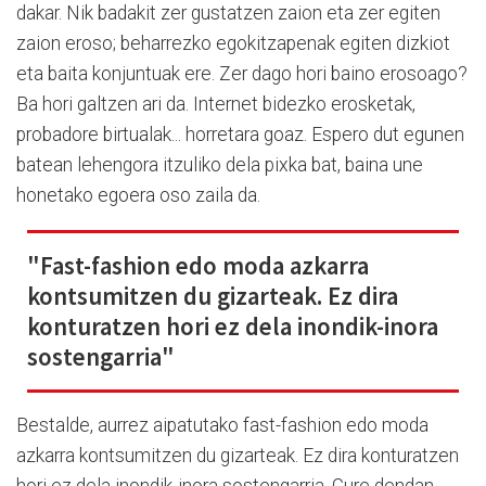
dakar. Nik badakit zer gustatzen zaion eta zer egiten
zaion eroso; beharrezko egokitzapenak egiten dizkiot
eta baita konjuntuak ere. Zer dago hori baino erosoago?
Ba hori galtzen ari da. Internet bidezko erosketak,
probadore birtualak... horretara goaz. Espero dut egunen
batean lehengora itzuliko dela pixka bat, baina une
honetako egoera oso zaila da.
"Fast-fashion edo moda azkarra
kontsumitzen du gizarteak. Ez dira
konturatzen hori ez dela inondik-inora
sostengarria"
Bestalde, aurrez aipatutako fast-fashion edo moda
azkarra kontsumitzen du gizarteak. Ez dira konturatzen
hori ez dela inondik-inora sostengarria. Gure dendan