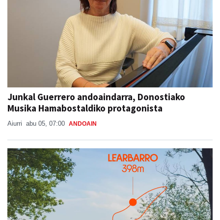
Junkal Guerrero andoaindarra, Donostiako
Musika Hamabostaldiko protagonista
Aiurri
abu 05, 07:00
ANDOAIN