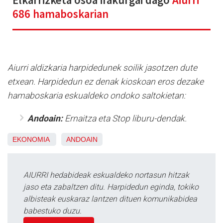
686 hamaboskarian
Aiurri aldizkaria harpidedunek soilik jasotzen dute
etxean. Harpidedun ez denak kioskoan eros dezake
hamaboskaria eskualdeko ondoko saltokietan:
Andoain:
Ernaitza eta Stop liburu-dendak.
EKONOMIA
ANDOAIN
AIURRI hedabideak eskualdeko nortasun hitzak
jaso eta zabaltzen ditu. Harpidedun eginda, tokiko
albisteak euskaraz lantzen dituen komunikabidea
babestuko duzu.