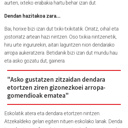
aurten, ixteko erabakia hartu behar izan dut.
Dendan hazitakoa zara...
Bai, horixe bizi izan dut txiki-txikitatik. Orratz, oihal eta
jostorratz artean hazi nintzen. Oso txikia nintzenetik,
hiru urte ingururekin, aitari laguntzen nion dendarako
arropa aukeratzera. Betidanik bizi izan dut mundu hau
eta asko gozatu dut, gainera.
"Asko gustatzen zitzaidan dendara
etortzen ziren gizonezkoei arropa-
gomendioak ematea"
Eskolatik atera eta dendara etortzen nintzen.
Atzekaldeko gelan egiten nituen eskolako lanak. Denda