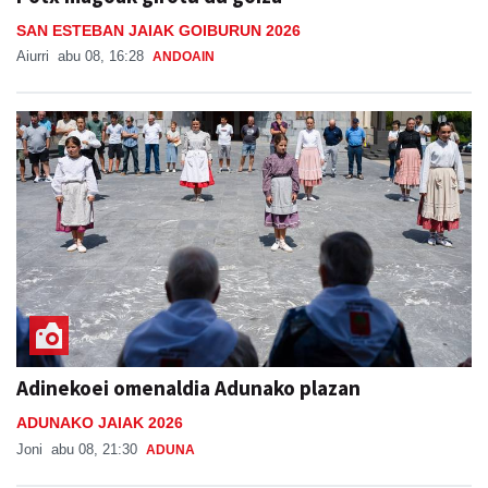
SAN ESTEBAN JAIAK GOIBURUN 2026
Aiurri
abu 08, 16:28
ANDOAIN
Adinekoei omenaldia Adunako plazan
ADUNAKO JAIAK 2026
Joni
abu 08, 21:30
ADUNA