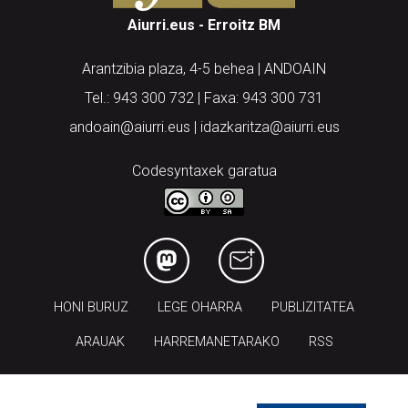
Aiurri.eus - Erroitz BM
Arantzibia plaza, 4-5 behea | ANDOAIN
Tel.: 943 300 732 | Faxa: 943 300 731
andoain@aiurri.eus | idazkaritza@aiurri.eus
Codesyntaxek garatua
HONI BURUZ
LEGE OHARRA
PUBLIZITATEA
ARAUAK
HARREMANETARAKO
RSS