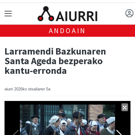
ANDOAIN
Larramendi Bazkunaren
Santa Ageda bezperako
kantu-erronda
aiurri
2026ko otsailaren 5a