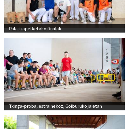
Pala txapelketako finalak
Txinga-proba, estrainekoz, Goiburuko jaietan