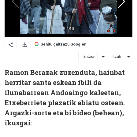
Gehitu gaitzazu Googlen
Entzun
Itzuli
Ramon Berazak zuzenduta, hainbat
herritar santa eskean ibili da
ilunabarrean Andoaingo kaleetan,
Etxeberrieta plazatik abiatu ostean.
Argazki-sorta eta bi bideo (behean),
ikusgai: