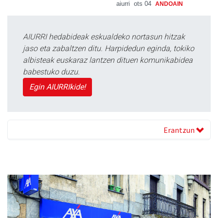
aiurri
ots 04
ANDOAIN
AIURRI hedabideak eskualdeko nortasun hitzak
jaso eta zabaltzen ditu. Harpidedun eginda, tokiko
albisteak euskaraz lantzen dituen komunikabidea
babestuko duzu.
Egin AIURRIkide!
Erantzun