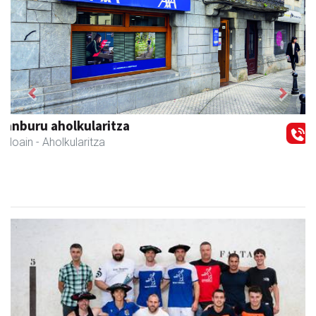
Previous
Next
Txindoki taberna
Andoain
-