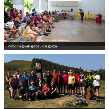
Potx magoak girotu du goiza