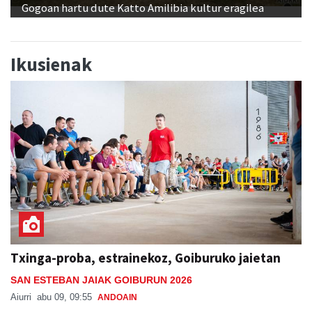
Gogoan hartu dute Katto Amilibia kultur eragilea
Ikusienak
Txinga-proba, estrainekoz, Goiburuko jaietan
SAN ESTEBAN JAIAK GOIBURUN 2026
Aiurri
abu 09, 09:55
ANDOAIN