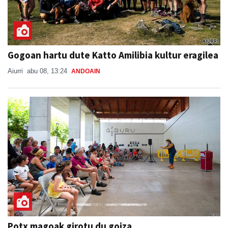
Gogoan hartu dute Katto Amilibia kultur eragilea
Aiurri
abu 08, 13:24
ANDOAIN
Potx magoak girotu du goiza