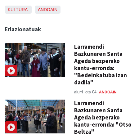
KULTURA
ANDOAIN
Erlazionatuak
Larramendi
Bazkunaren Santa
Ageda bezperako
kantu-erronda:
"Bedeinkatuba izan
dadila"
aiurri
ots 04
ANDOAIN
Larramendi
Bazkunaren Santa
Ageda bezperako
kantu-erronda: "Otso
Beltza"