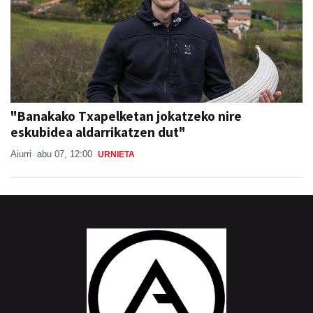
"Banakako Txapelketan jokatzeko nire
eskubidea aldarrikatzen dut"
Aiurri
abu 07, 12:00
URNIETA