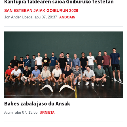
Kantujira taldearen saioa Goiburuko festetan
SAN ESTEBAN JAIAK GOIBURUN 2026
Jon Ander Ubeda
abu 07, 20:37
ANDOAIN
Babes zabala jaso du Ansak
Aiurri
abu 07, 13:55
URNIETA