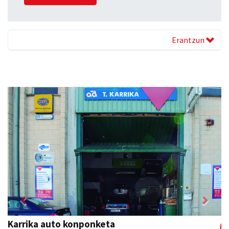
Erantzun
Previous
Next
Danena taberna