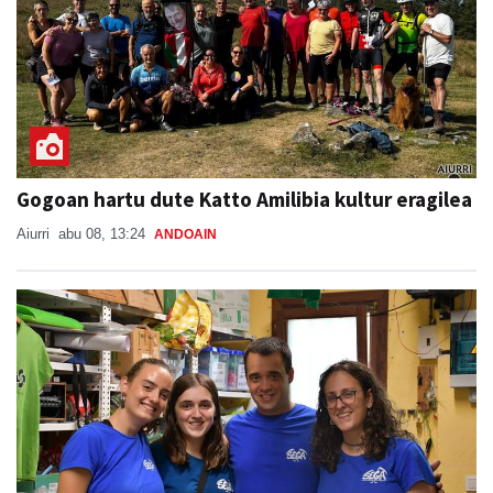
Gogoan hartu dute Katto Amilibia kultur eragilea
Aiurri
abu 08, 13:24
ANDOAIN