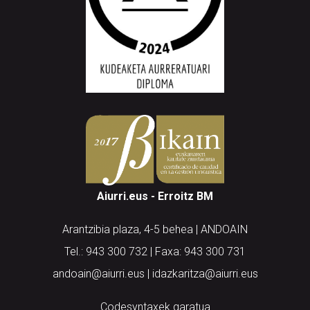
Aiurri.eus - Erroitz BM
Arantzibia plaza, 4-5 behea | ANDOAIN
Tel.: 943 300 732 | Faxa: 943 300 731
andoain@aiurri.eus | idazkaritza@aiurri.eus
Codesyntaxek garatua