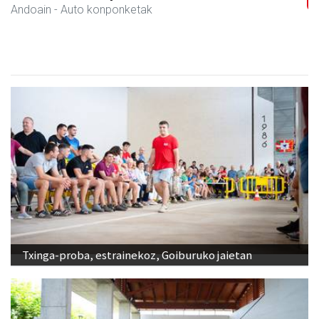
Andoain
-
Txinga-proba, estrainekoz, Goiburuko jaietan