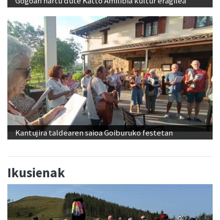
Gogoan hartu dute Katto Amilibia kultur eragilea
Kantujira taldearen saioa Goiburuko festetan
Ikusienak