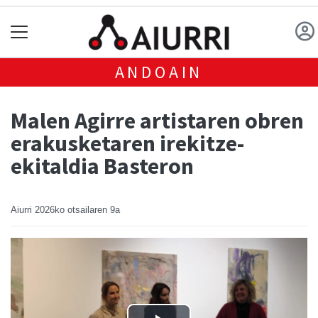
ANDOAIN
Malen Agirre artistaren obren
erakusketaren irekitze-
ekitaldia Basteron
Aiurri
2026ko otsailaren 9a