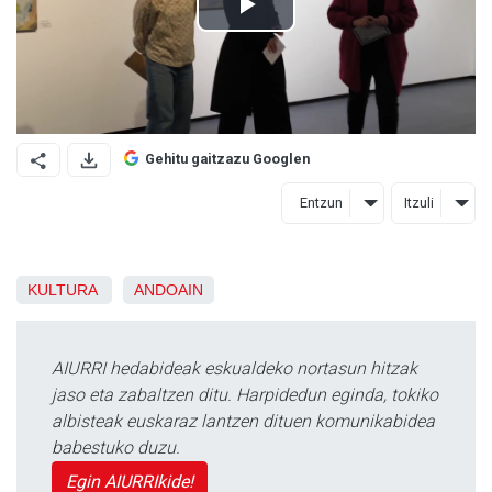
Gehitu gaitzazu Googlen
Entzun
Itzuli
KULTURA
ANDOAIN
AIURRI hedabideak eskualdeko nortasun hitzak
jaso eta zabaltzen ditu. Harpidedun eginda, tokiko
albisteak euskaraz lantzen dituen komunikabidea
babestuko duzu.
Egin AIURRIkide!