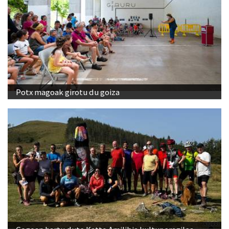
Potx magoak girotu du goiza