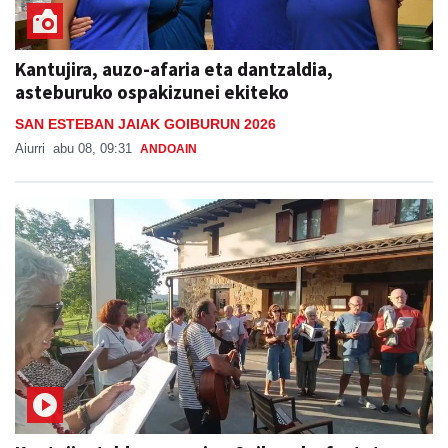
Kantujira, auzo-afaria eta dantzaldia,
asteburuko ospakizunei ekiteko
SAN ESTEBAN JAIAK GOIBURUN 2026
Aiurri
abu 08, 09:31
ANDOAIN