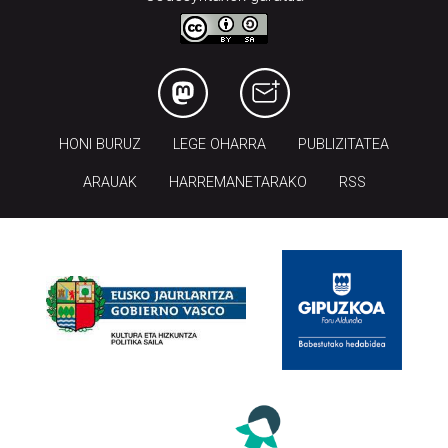
HONI BURUZ
LEGE OHARRA
PUBLIZITATEA
ARAUAK
HARREMANETARAKO
RSS