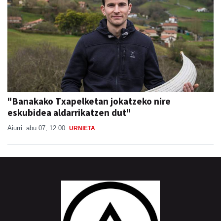
"Banakako Txapelketan jokatzeko nire
eskubidea aldarrikatzen dut"
Aiurri
abu 07, 12:00
URNIETA