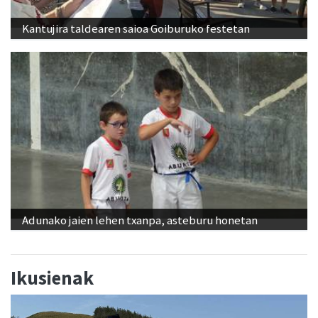
Kantujira taldearen saioa Goiburuko festetan
Adunako jaien lehen txanpa, asteburu honetan
Ikusienak