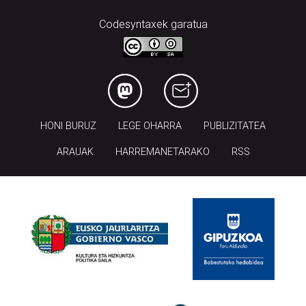
Codesyntaxek garatua
HONI BURUZ
LEGE OHARRA
PUBLIZITATEA
ARAUAK
HARREMANETARAKO
RSS