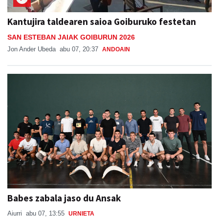
Kantujira taldearen saioa Goiburuko festetan
SAN ESTEBAN JAIAK GOIBURUN 2026
Jon Ander Ubeda
abu 07, 20:37
ANDOAIN
Babes zabala jaso du Ansak
Aiurri
abu 07, 13:55
URNIETA