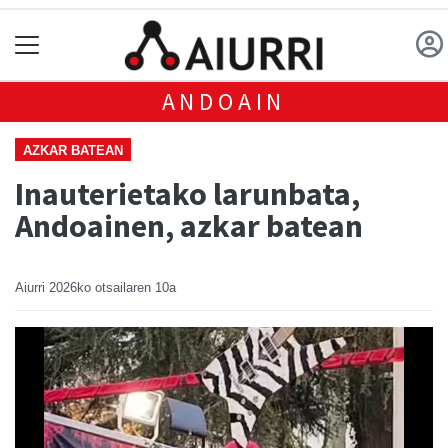
ANDOAIN
AZKAR BATEAN
Inauterietako larunbata,
Andoainen, azkar batean
Aiurri
2026ko otsailaren 10a