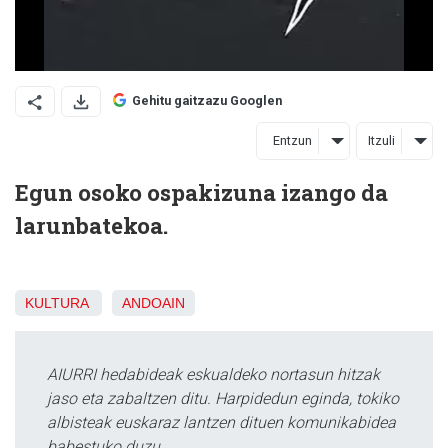
Gehitu gaitzazu Googlen
Entzun
Itzuli
Egun osoko ospakizuna izango da
larunbatekoa.
KULTURA
ANDOAIN
AIURRI hedabideak eskualdeko nortasun hitzak
jaso eta zabaltzen ditu. Harpidedun eginda, tokiko
albisteak euskaraz lantzen dituen komunikabidea
babestuko duzu.