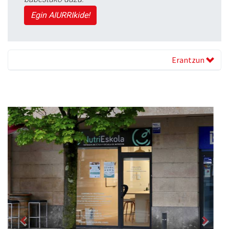
Egin AIURRIkide!
Erantzun
Previous
Next