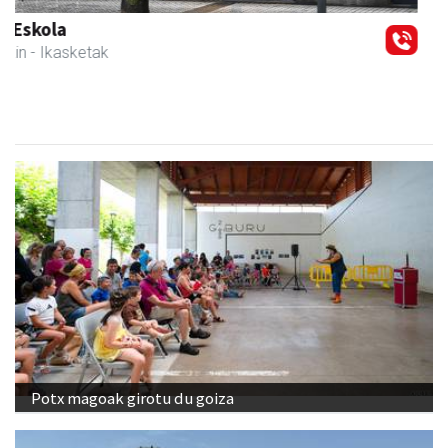
Xixori belar-denda
Andoain
- Belar-denda
Potx magoak girotu du goiza