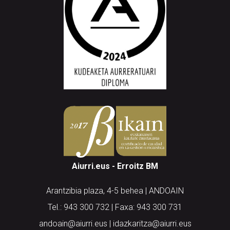
Aiurri.eus - Erroitz BM
Arantzibia plaza, 4-5 behea | ANDOAIN
Tel.: 943 300 732 | Faxa: 943 300 731
andoain@aiurri.eus | idazkaritza@aiurri.eus