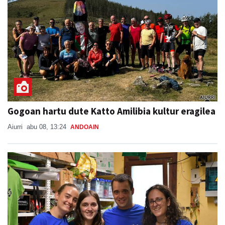
Gogoan hartu dute Katto Amilibia kultur eragilea
Aiurri
abu 08, 13:24
ANDOAIN