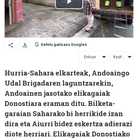
Gehitu gaitzazu Googlen
Entzun
Itzuli
Hurria-Sahara elkarteak, Andoaingo
Udal Brigadaren laguntzarekin,
Andoainen jasotako elikagaiak
Donostiara eraman ditu. Bilketa-
garaian Saharako bi herrikide izan
dira eta Aiurri bidez eskertza adierazi
diote herriari. Elikagaiak Donostiako