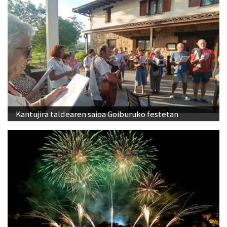
Kantujira taldearen saioa Goiburuko festetan