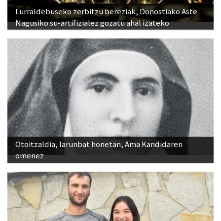
Lurraldebuseko zerbitzu bereziak, Donostiako Aste
Nagusiko su-artifizialez gozatu ahal izateko
Otoitzaldia, larunbat honetan, Ama Kandidaren
omenez