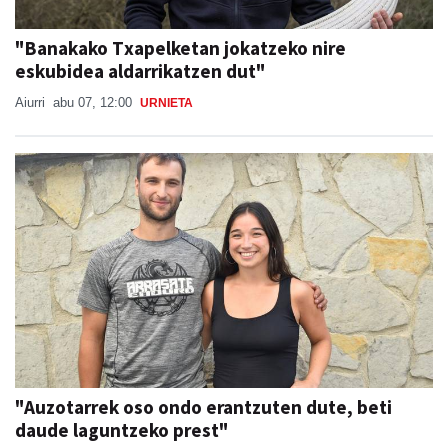
"Banakako Txapelketan jokatzeko nire
eskubidea aldarrikatzen dut"
Aiurri
abu 07, 12:00
URNIETA
"Auzotarrek oso ondo erantzuten dute, beti
daude laguntzeko prest"