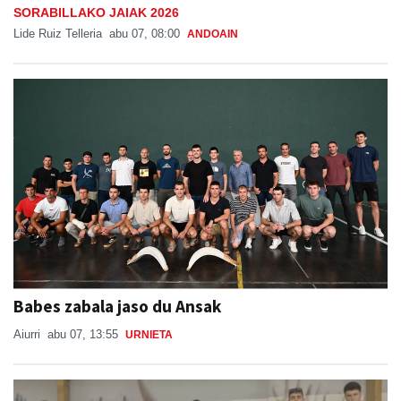
SORABILLAKO JAIAK 2026
Lide Ruiz Telleria
abu 07, 08:00
ANDOAIN
Babes zabala jaso du Ansak
Aiurri
abu 07, 13:55
URNIETA