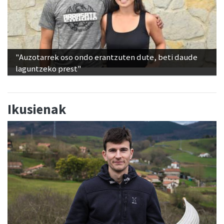
"Auzotarrek oso ondo erantzuten dute, beti daude
laguntzeko prest"
Ikusienak