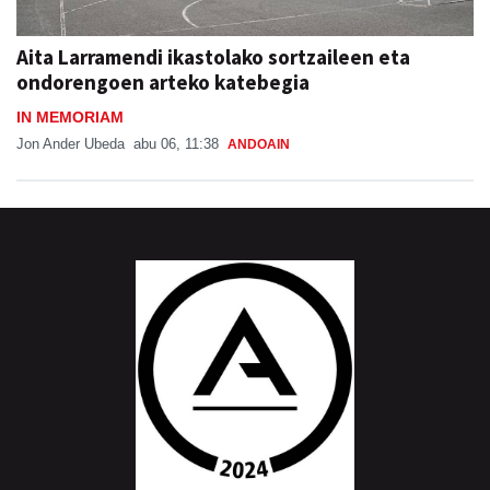
Aita Larramendi ikastolako sortzaileen eta
ondorengoen arteko katebegia
IN MEMORIAM
Jon Ander Ubeda
abu 06, 11:38
ANDOAIN