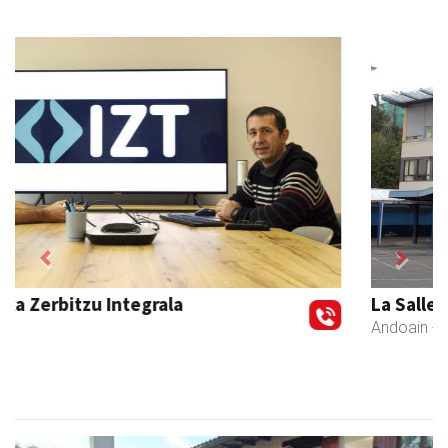
Previous
Next
La Salle Berrozpe Ikastetxea
Andoain
- Hezkuntza