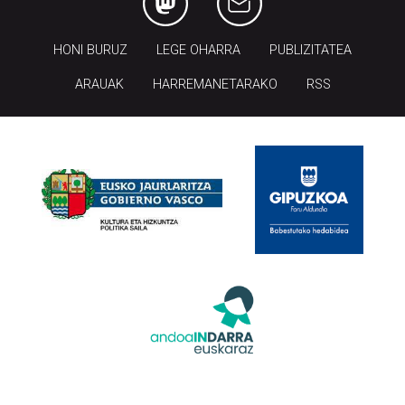
HONI BURUZ
LEGE OHARRA
PUBLIZITATEA
ARAUAK
HARREMANETARAKO
RSS