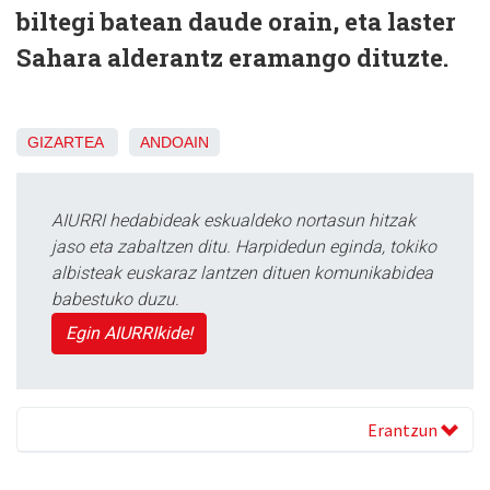
biltegi batean daude orain, eta laster
Sahara alderantz eramango dituzte.
GIZARTEA
ANDOAIN
AIURRI hedabideak eskualdeko nortasun hitzak
jaso eta zabaltzen ditu. Harpidedun eginda, tokiko
albisteak euskaraz lantzen dituen komunikabidea
babestuko duzu.
Egin AIURRIkide!
Erantzun