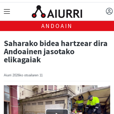
ANDOAIN
Saharako bidea hartzear dira
Andoainen jasotako
elikagaiak
Aiurri
2026ko otsailaren 11