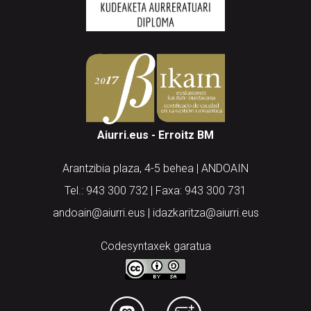
Aiurri.eus - Erroitz BM
Arantzibia plaza, 4-5 behea | ANDOAIN
Tel.: 943 300 732 | Faxa: 943 300 731
andoain@aiurri.eus | idazkaritza@aiurri.eus
Codesyntaxek garatua