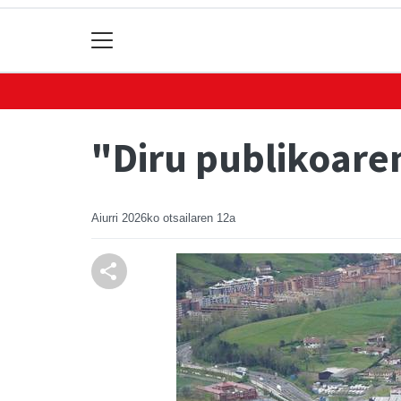
"Diru publikoare
Aiurri
2026ko otsailaren 12a