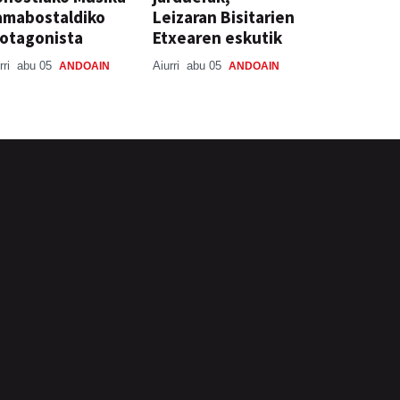
amabostaldiko
Leizaran Bisitarien
otagonista
Etxearen eskutik
rri
abu 05
Aiurri
abu 05
ANDOAIN
ANDOAIN