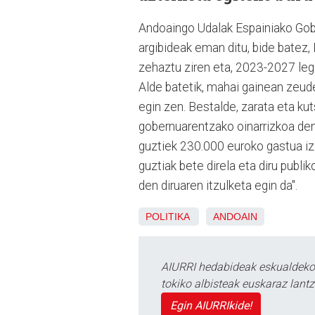
Andoaingo Udalak Espainiako Gobe
argibideak eman ditu, bide batez
zehaztu ziren eta, 2023-2027 lege
Alde batetik, mahai gainean zeu
egin zen. Bestalde, zarata eta ku
gobernuarentzako oinarrizkoa den
guztiek 230.000 euroko gastua iza
guztiak bete direla eta diru publi
den diruaren itzulketa egin da".
POLITIKA
ANDOAIN
AIURRI hedabideak eskualdeko n
tokiko albisteak euskaraz lan
Egin AIURRIkide!