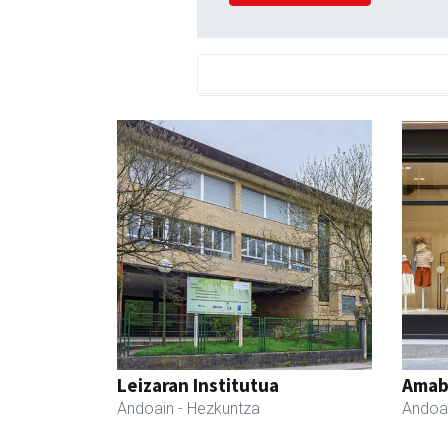
Leizaran Institutua
Amabi
Andoain
- Hezkuntza
Andoa