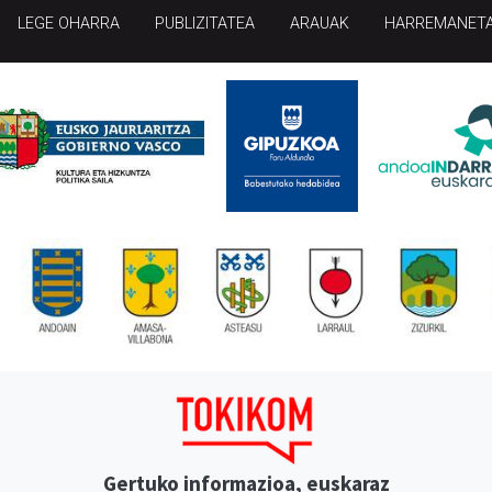
LEGE OHARRA
PUBLIZITATEA
ARAUAK
HARREMANET
Gertuko informazioa, euskaraz