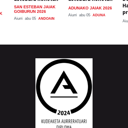
H
SAN ESTEBAN JAIAK
ADUNAKO JAIAK 2026
pr
GOIBURUN 2026
K
Aiurri
abu 05
ADUNA
Aiurri
abu 05
ANDOAIN
Aiu