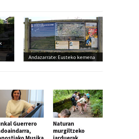
k
Andazarrate: Eusteko kemena
nkal Guerrero
Naturan
doaindarra,
murgiltzeko
nostiako Musika
jarduerak,