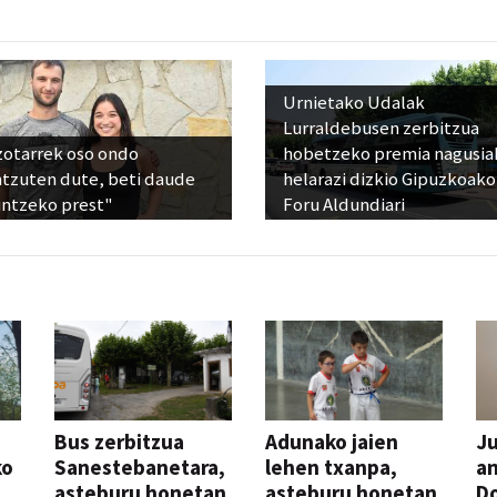
Urnietako Udalak
Lurraldebusen zerbitzua
zotarrek oso ondo
hobetzeko premia nagusia
ntzuten dute, beti daude
helarazi dizkio Gipuzkoako
untzeko prest"
Foru Aldundiari
Bus zerbitzua
Adunako jaien
Ju
ko
Sanestebanetara,
lehen txanpa,
an
asteburu honetan
asteburu honetan
Do