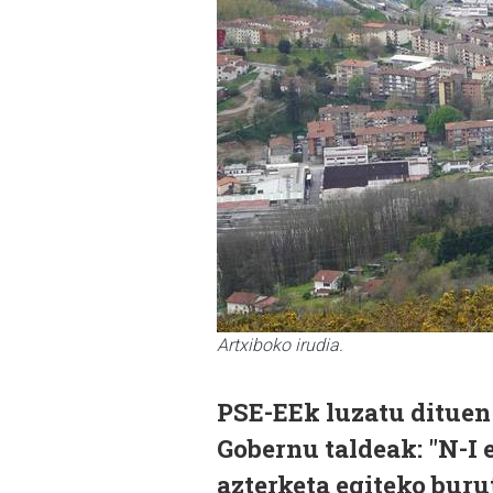
Artxiboko irudia.
PSE-EEk luzatu dituen
Gobernu taldeak: "N-I
azterketa egiteko buru