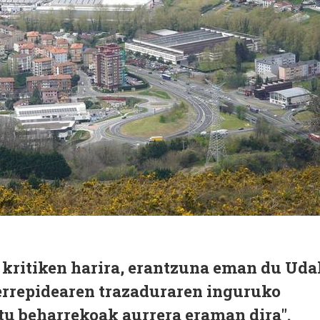
 kritiken harira, erantzuna eman du Uda
 errepidearen trazaduraren inguruko
tu beharrekoak aurrera eraman dira".