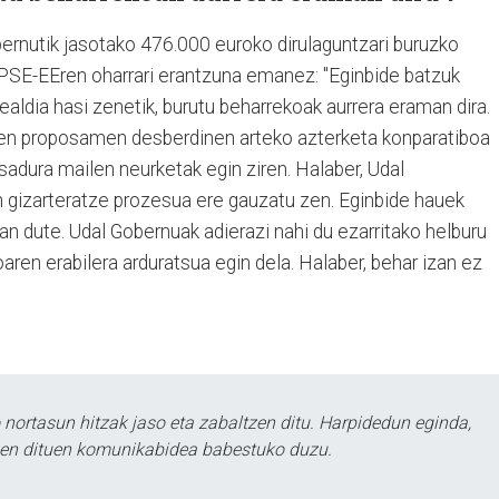
rnutik jasotako 476.000 euroko dirulaguntzari buruzko
, PSE-EEren oharrari erantzuna emanez: "Eginbide batzuk
aldia hasi zenetik, burutu beharrekoak aurrera eraman dira.
den proposamen desberdinen arteko azterketa konparatiboa
tsadura mailen neurketak egin ziren. Halaber, Udal
 gizarteratze prozesua ere gauzatu zen. Eginbide hauek
n dute. Udal Gobernuak adierazi nahi du ezarritako helburu
koaren erabilera arduratsua egin dela. Halaber, behar izan ez
ortasun hitzak jaso eta zabaltzen ditu. Harpidedun eginda,
tzen dituen komunikabidea babestuko duzu.