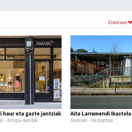
Erantzun
 haur eta gazte jantziak
Aita Larramendi Ikastola
in
- Arropa-dendak
Andoain
- Hezkuntza