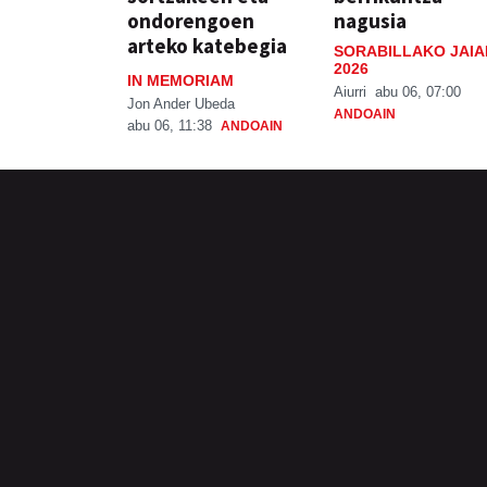
ondorengoen
nagusia
arteko katebegia
SORABILLAKO JAIA
2026
IN MEMORIAM
Aiurri
abu 06, 07:00
Jon Ander Ubeda
ANDOAIN
abu 06, 11:38
ANDOAIN