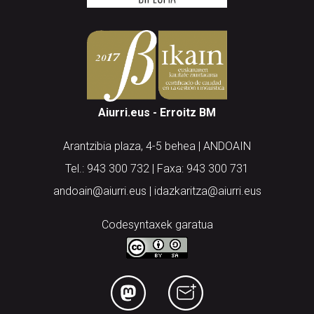
Aiurri.eus - Erroitz BM
Arantzibia plaza, 4-5 behea | ANDOAIN
Tel.: 943 300 732 | Faxa: 943 300 731
andoain@aiurri.eus | idazkaritza@aiurri.eus
Codesyntaxek garatua