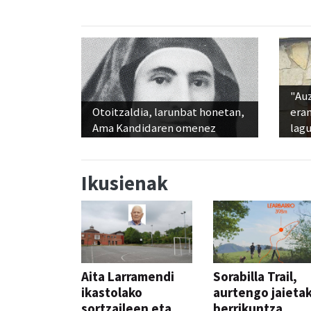
"Au
Otoitzaldia, larunbat honetan,
era
Ama Kandidaren omenez
lag
Ikusienak
Aita Larramendi
Sorabilla Trail,
ikastolako
aurtengo jaieta
sortzaileen eta
berrikuntza