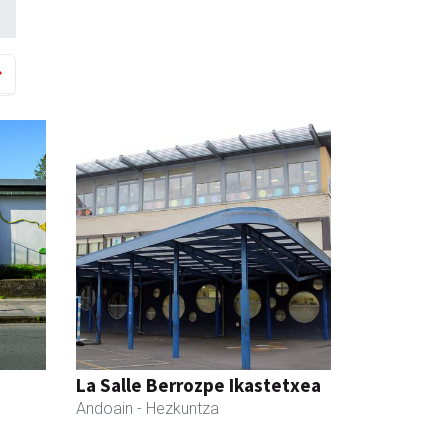
La Salle Berrozpe Ikastetxea
Andoain
- Hezkuntza