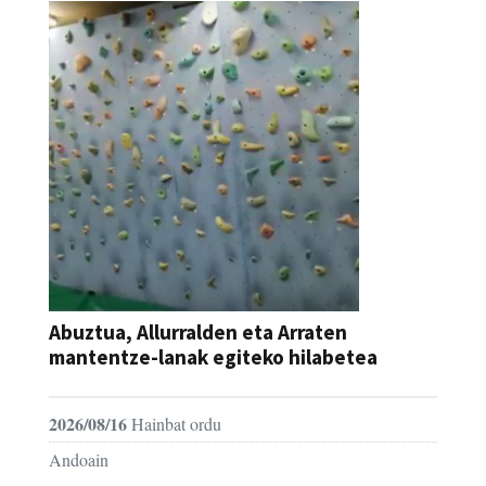
Abuztua, Allurralden eta Arraten
mantentze-lanak egiteko hilabetea
2026/08/16
Hainbat ordu
Andoain