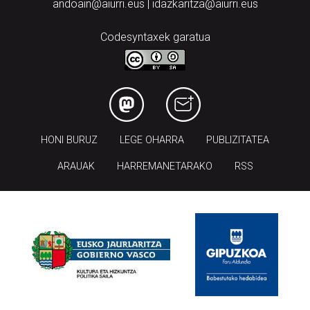
andoain@aiurri.eus | idazkaritza@aiurri.eus
Codesyntaxek garatua
HONI BURUZ
LEGE OHARRA
PUBLIZITATEA
ARAUAK
HARREMANETARAKO
RSS