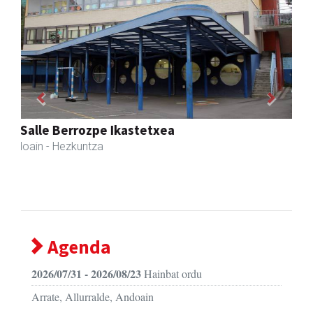
Previous
Next
Karrika auto konponketa
Andoain
- Auto konponketak
Agenda
2026/07/31 - 2026/08/23
Hainbat ordu
Arrate, Allurralde, Andoain