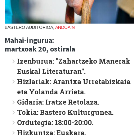
BASTERO AUDITORIOA,
ANDOAIN
Mahai-ingurua:
martxoak 20, ostirala
Izenburua: "Zahartzeko Manerak
Euskal Literaturan".
Hizlariak: Arantxa Urretabizkaia
eta Yolanda Arrieta.
Gidaria: Iratxe Retolaza.
Tokia: Bastero Kulturgunea.
Ordutegia: 18:00-20:00.
Hizkuntza: Euskara.