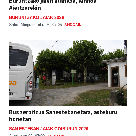
Buruntzako jaien atarikoa, Ainhoa
Aiertzarekin
BURUNTZAKO JAIAK 2026
Xabat Minguez
abu 04, 07:05
ANDOAIN
Bus zerbitzua Sanestebanetara, asteburu
honetan
SAN ESTEBAN JAIAK GOIBURUN 2026