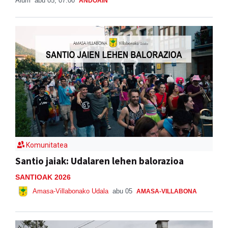
Aiurri
abu 05, 07:00
ANDOAIN
Komunitatea
Santio jaiak: Udalaren lehen balorazioa
SANTIOAK 2026
Amasa-Villabonako Udala
abu 05
AMASA-VILLABONA