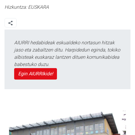
Hizkuntza:
EUSKARA
AIURRI hedabideak eskualdeko nortasun hitzak
jaso eta zabaltzen ditu. Harpidedun eginda, tokiko
albisteak euskaraz lantzen dituen komunikabidea
babestuko duzu.
Egin AIURRIkide!