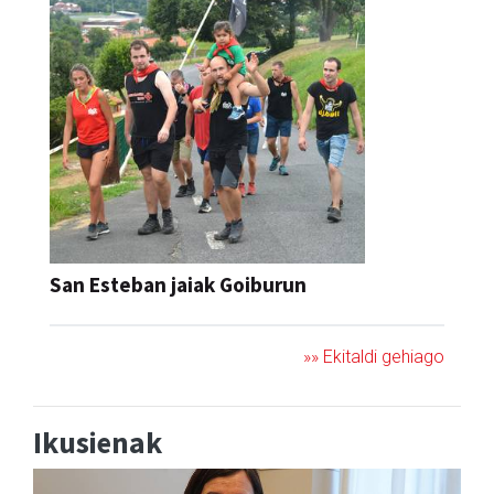
San Esteban jaiak Goiburun
»» Ekitaldi gehiago
Ikusienak