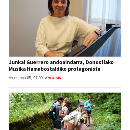
Junkal Guerrero andoaindarra, Donostiako
Musika Hamabostaldiko protagonista
Aiurri
abu 05, 07:00
ANDOAIN