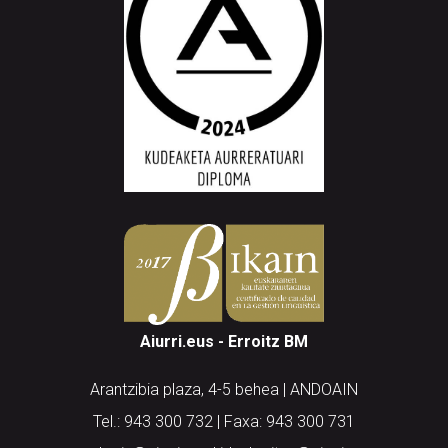
Aiurri.eus - Erroitz BM
Arantzibia plaza, 4-5 behea | ANDOAIN
Tel.: 943 300 732 | Faxa: 943 300 731