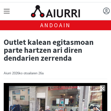
ANDOAIN
Outlet kalean egitasmoan
parte hartzen ari diren
dendarien zerrenda
Aiurri
2026ko otsailaren 26a