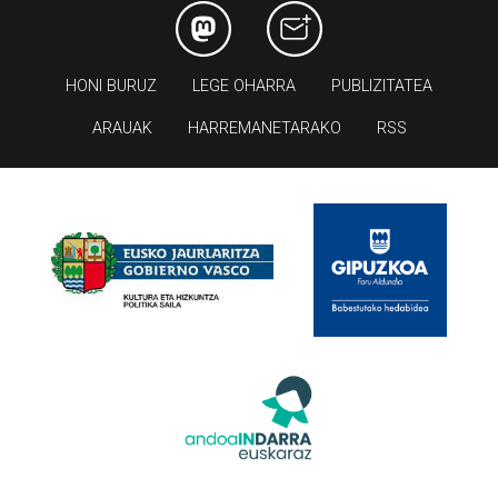
HONI BURUZ
LEGE OHARRA
PUBLIZITATEA
ARAUAK
HARREMANETARAKO
RSS