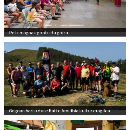
Potx magoak girotu du goiza
Gogoan hartu dute Katto Amilibia kultur eragilea