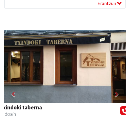
Erantzun
Previous
Next
Bengoetxea autoeskola
Andoain
- Autoeskolak