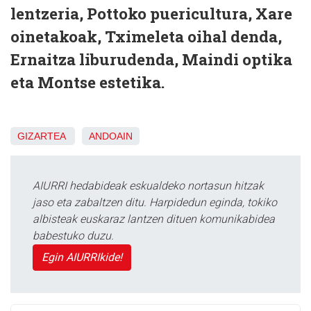
lentzeria, Pottoko puericultura, Xare
oinetakoak, Tximeleta oihal denda,
Ernaitza liburudenda, Maindi optika
eta Montse estetika.
GIZARTEA
ANDOAIN
AIURRI hedabideak eskualdeko nortasun hitzak
jaso eta zabaltzen ditu. Harpidedun eginda, tokiko
albisteak euskaraz lantzen dituen komunikabidea
babestuko duzu.
Egin AIURRIkide!