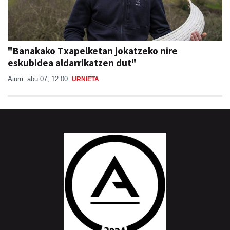
"Banakako Txapelketan jokatzeko nire
eskubidea aldarrikatzen dut"
Aiurri
abu 07, 12:00
URNIETA