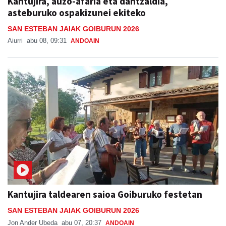
Kantujira, auzo-afaria eta dantzaldia,
asteburuko ospakizunei ekiteko
SAN ESTEBAN JAIAK GOIBURUN 2026
Aiurri
abu 08, 09:31
ANDOAIN
Kantujira taldearen saioa Goiburuko festetan
SAN ESTEBAN JAIAK GOIBURUN 2026
Jon Ander Ubeda
abu 07, 20:37
ANDOAIN