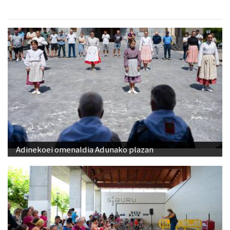
Adinekoei omenaldia Adunako plazan