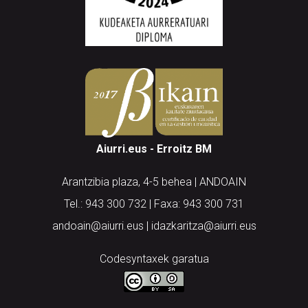
Aiurri.eus - Erroitz BM
Arantzibia plaza, 4-5 behea | ANDOAIN
Tel.: 943 300 732 | Faxa: 943 300 731
andoain@aiurri.eus | idazkaritza@aiurri.eus
Codesyntaxek garatua