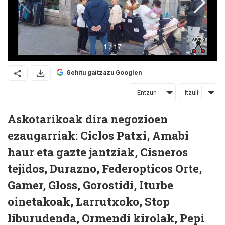
Gehitu gaitzazu Googlen
Entzun
Itzuli
Askotarikoak dira negozioen
ezaugarriak: Ciclos Patxi, Amabi
haur eta gazte jantziak, Cisneros
tejidos, Durazno, Federopticos Orte,
Gamer, Gloss, Gorostidi, Iturbe
oinetakoak, Larrutxoko, Stop
liburudenda, Ormendi kirolak, Pepi