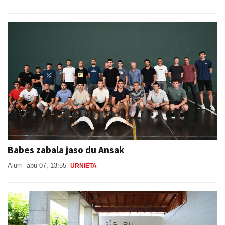
Babes zabala jaso du Ansak
Aiurri
abu 07, 13:55
URNIETA