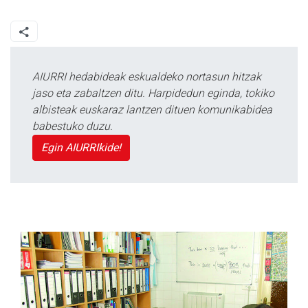
AIURRI hedabideak eskualdeko nortasun hitzak
jaso eta zabaltzen ditu. Harpidedun eginda, tokiko
albisteak euskaraz lantzen dituen komunikabidea
babestuko duzu.
Egin AIURRIkide!