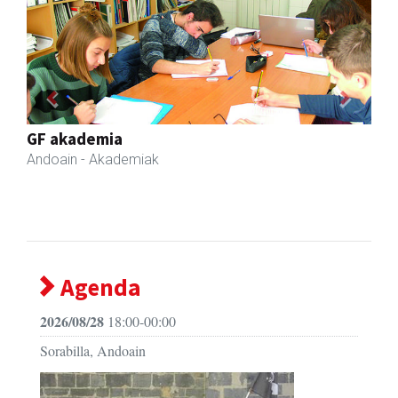
Previous
Next
GF akademia
Andoain
- Akademiak
Agenda
2026/08/28
18:00-00:00
Sorabilla, Andoain