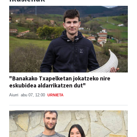
"Banakako Txapelketan jokatzeko nire
eskubidea aldarrikatzen dut"
Aiurri
abu 07, 12:00
URNIETA