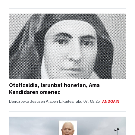
Otoitzaldia, larunbat honetan, Ama
Kandidaren omenez
Berrozpeko Jesusen Alaben Elkartea
abu 07, 09:25
ANDOAIN