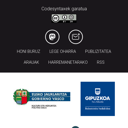
Codesyntaxek garatua
HONI BURUZ
LEGE OHARRA
PUBLIZITATEA
ARAUAK
HARREMANETARAKO
RSS