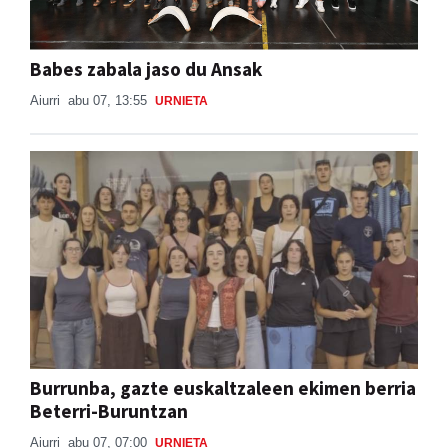
Babes zabala jaso du Ansak
Aiurri
abu 07, 13:55
URNIETA
Burrunba, gazte euskaltzaleen ekimen berria
Beterri-Buruntzan
Aiurri
abu 07, 07:00
URNIETA