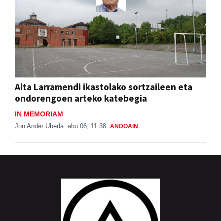
Aita Larramendi ikastolako sortzaileen eta
ondorengoen arteko katebegia
IN MEMORIAM
Jon Ander Ubeda
abu 06, 11:38
ANDOAIN