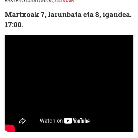
BASTERO AUDITORIOA,
ANDOAIN
Martxoak 7, larunbata eta 8, igandea.
17:00.