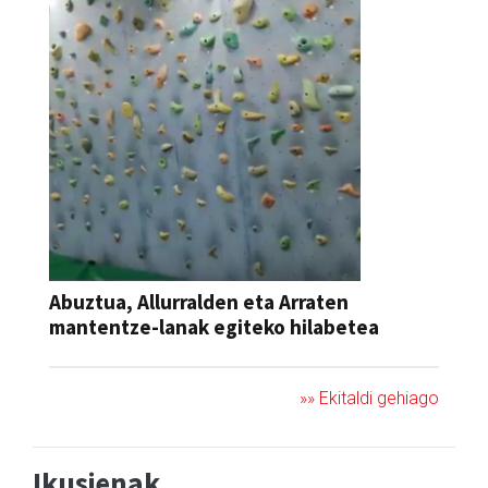
Abuztua, Allurralden eta Arraten
mantentze-lanak egiteko hilabetea
»» Ekitaldi gehiago
Ikusienak