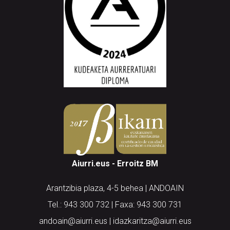
Aiurri.eus - Erroitz BM
Arantzibia plaza, 4-5 behea | ANDOAIN
Tel.: 943 300 732 | Faxa: 943 300 731
andoain@aiurri.eus | idazkaritza@aiurri.eus