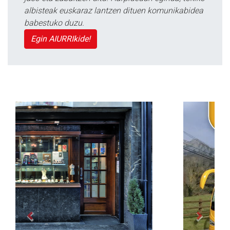
albisteak euskaraz lantzen dituen komunikabidea
babestuko duzu.
Egin AIURRIkide!
Previous
Next