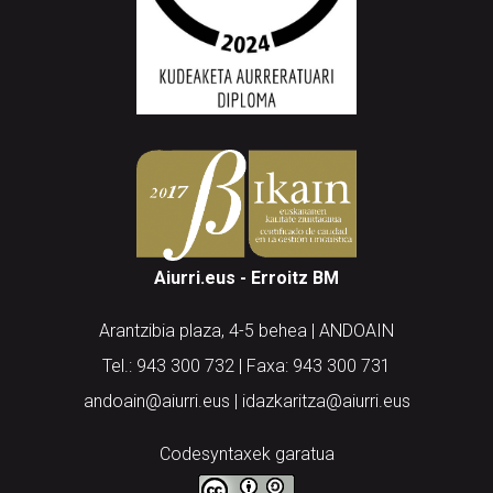
Aiurri.eus - Erroitz BM
Arantzibia plaza, 4-5 behea | ANDOAIN
Tel.: 943 300 732 | Faxa: 943 300 731
andoain@aiurri.eus | idazkaritza@aiurri.eus
Codesyntaxek garatua