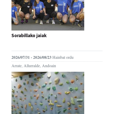
Sorabillako jaiak
FESTAK
2026/07/31 - 2026/08/23
Hainbat ordu
Arrate, Allurralde, Andoain