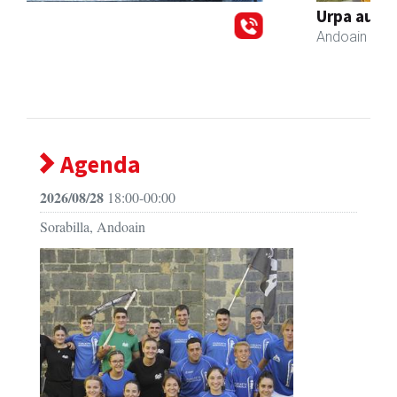
Urpa autobusak
Andoain
- Autobusak
Agenda
2026/08/28
18:00-00:00
Sorabilla, Andoain