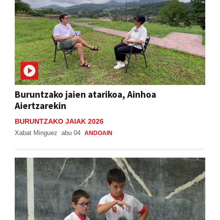
Buruntzako jaien atarikoa, Ainhoa
Aiertzarekin
BURUNTZAKO JAIAK 2026
Xabat Minguez
abu 04
ANDOAIN