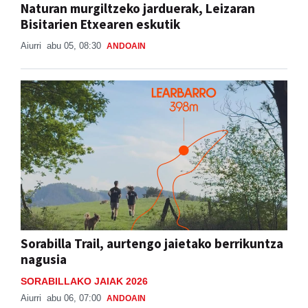
Naturan murgiltzeko jarduerak, Leizaran
Bisitarien Etxearen eskutik
Aiurri
abu 05, 08:30
ANDOAIN
Sorabilla Trail, aurtengo jaietako berrikuntza
nagusia
SORABILLAKO JAIAK 2026
Aiurri
abu 06, 07:00
ANDOAIN