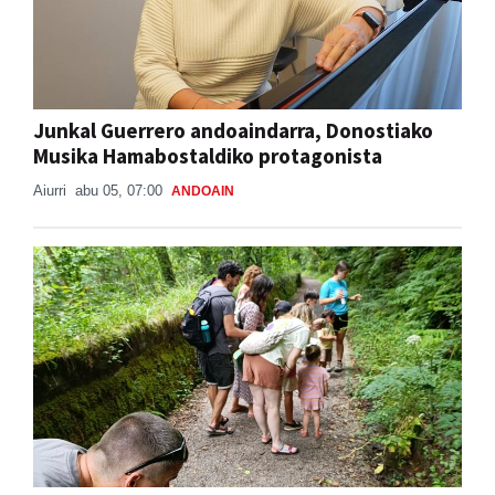
Junkal Guerrero andoaindarra, Donostiako
Musika Hamabostaldiko protagonista
Aiurri
abu 05, 07:00
ANDOAIN