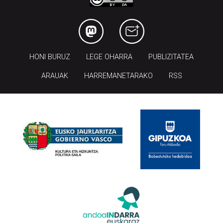
HONI BURUZ
LEGE OHARRA
PUBLIZITATEA
ARAUAK
HARREMANETARAKO
RSS