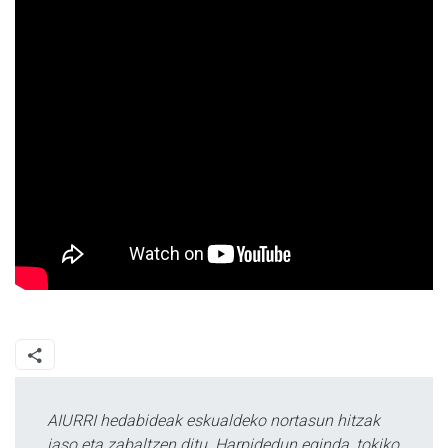
AIURRI hedabideak eskualdeko nortasun hitzak
jaso eta zabaltzen ditu. Harpidedun eginda, tokiko