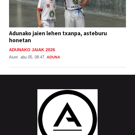
Adunako jaien lehen txanpa, asteburu
honetan
ADUNAKO JAIAK 2026
Aiurri
abu 05, 08:47
ADUNA