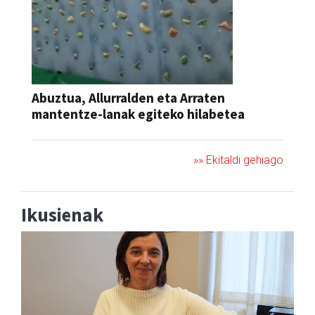
Abuztua, Allurralden eta Arraten
mantentze-lanak egiteko hilabetea
»» Ekitaldi gehiago
Ikusienak