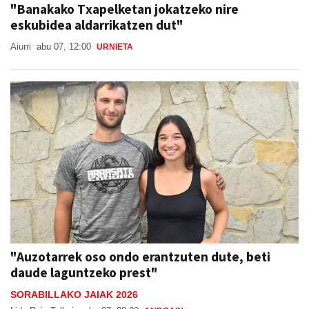
"Banakako Txapelketan jokatzeko nire
eskubidea aldarrikatzen dut"
Aiurri
abu 07, 12:00
URNIETA
"Auzotarrek oso ondo erantzuten dute, beti
daude laguntzeko prest"
SORABILLAKO JAIAK 2026