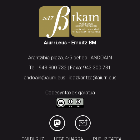
Aiurri.eus - Erroitz BM
Arantzibia plaza, 4-5 behea | ANDOAIN
Tel.: 943 300 732 | Faxa: 943 300 731
andoain@aiurri.eus | idazkaritza@aiurri.eus
Codesyntaxek garatua
HONI BURUZ
LEGE OHARRA
PUBLIZITATEA