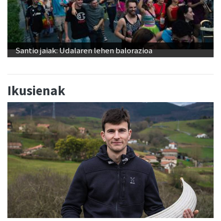
Santio jaiak: Udalaren lehen balorazioa
Ikusienak