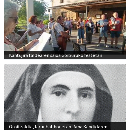
Kantujira taldearen saioa Goiburuko festetan
Otoitzaldia, larunbat honetan, Ama Kandidaren