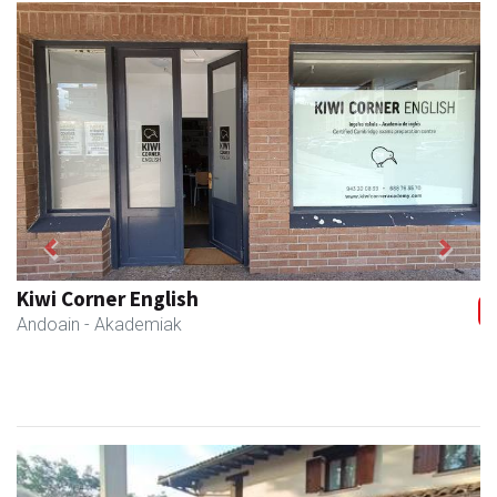
Previous
Next
Zabala bitxitegia
Andoain
- Bitxitegiak