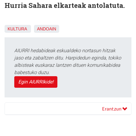
Hurria Sahara elkarteak antolatuta.
KULTURA
ANDOAIN
AIURRI hedabideak eskualdeko nortasun hitzak
jaso eta zabaltzen ditu. Harpidedun eginda, tokiko
albisteak euskaraz lantzen dituen komunikabidea
babestuko duzu.
Egin AIURRIkide!
Erantzun