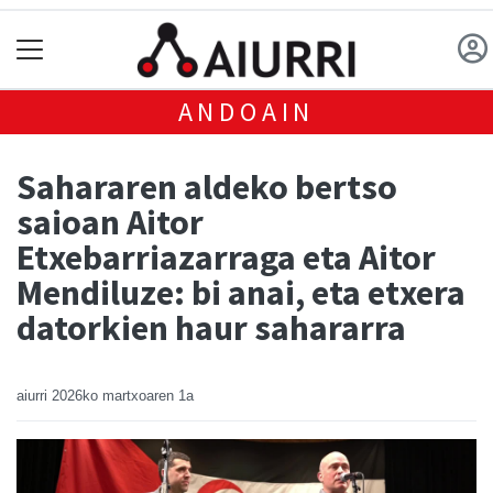
ANDOAIN
Sahararen aldeko bertso
saioan Aitor
Etxebarriazarraga eta Aitor
Mendiluze: bi anai, eta etxera
datorkien haur sahararra
aiurri
2026ko martxoaren 1a