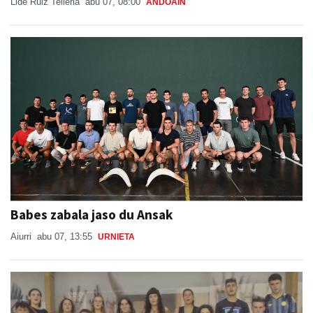
Lide Ruiz Telleria
abu 07, 08:00
ANDOAIN
Babes zabala jaso du Ansak
Aiurri
abu 07, 13:55
URNIETA