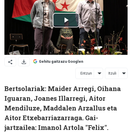
Gehitu gaitzazu Googlen
Entzun
Itzuli
Bertsolariak: Maider Arregi, Oihana
Iguaran, Joanes Illarregi, Aitor
Mendiluze, Maddalen Arzallus eta
Aitor Etxebarriazarraga. Gai-
jartzailea: Imanol Artola "Felix".