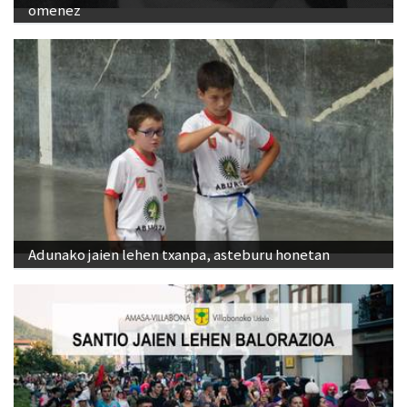
omenez
Adunako jaien lehen txanpa, asteburu honetan