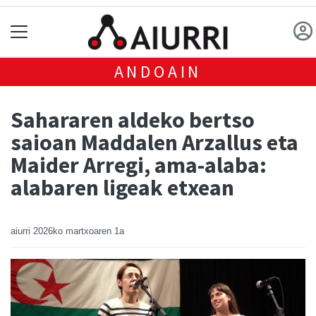
ANDOAIN
Sahararen aldeko bertso
saioan Maddalen Arzallus eta
Maider Arregi, ama-alaba:
alabaren ligeak etxean
aiurri
2026ko martxoaren 1a