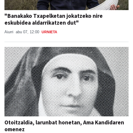
"Banakako Txapelketan jokatzeko nire
eskubidea aldarrikatzen dut"
Aiurri
abu 07, 12:00
URNIETA
Otoitzaldia, larunbat honetan, Ama Kandidaren
omenez