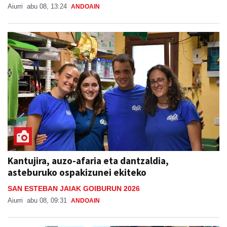
Aiurri
abu 08, 13:24
ANDOAIN
Kantujira, auzo-afaria eta dantzaldia,
asteburuko ospakizunei ekiteko
SAN ESTEBAN JAIAK GOIBURUN 2026
Aiurri
abu 08, 09:31
ANDOAIN