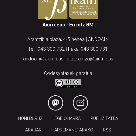
Aiurri.eus - Erroitz BM
Arantzibia plaza, 4-5 behea | ANDOAIN
Tel.: 943 300 732 | Faxa: 943 300 731
andoain@aiurri.eus | idazkaritza@aiurri.eus
Codesyntaxek garatua
HONI BURUZ
LEGE OHARRA
PUBLIZITATEA
ARAUAK
HARREMANETARAKO
RSS