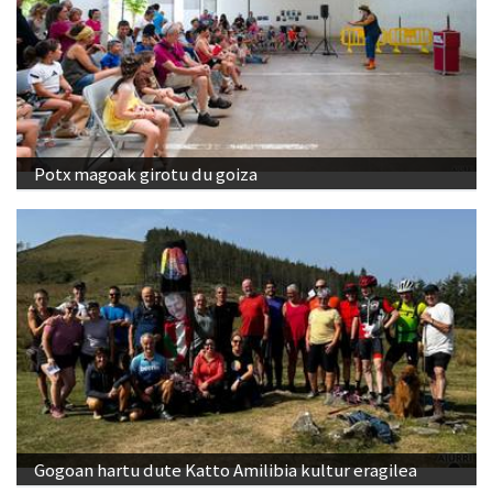
Potx magoak girotu du goiza
Gogoan hartu dute Katto Amilibia kultur eragilea