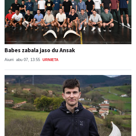
Babes zabala jaso du Ansak
Aiurri
abu 07, 13:55
URNIETA