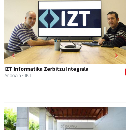
Previous
Next
Txindoki taberna
Andoain
-