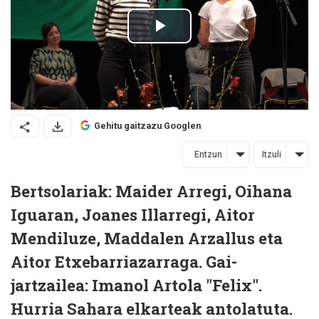
Gehitu gaitzazu Googlen
Entzun
Itzuli
Bertsolariak: Maider Arregi, Oihana
Iguaran, Joanes Illarregi, Aitor
Mendiluze, Maddalen Arzallus eta
Aitor Etxebarriazarraga. Gai-
jartzailea: Imanol Artola "Felix".
Hurria Sahara elkarteak antolatuta.