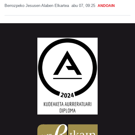
Berrozpeko Jesusen Alaben Elkartea
abu 07, 09:25
ANDOAIN