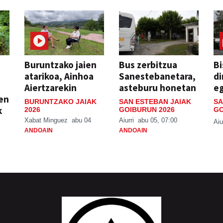
Buruntzako jaien
Bus zerbitzua
Bi
atarikoa, Ainhoa
Sanestebanetara,
di
Aiertzarekin
asteburu honetan
e
ien
BURUNTZAKO JAIAK
SAN ESTEBAN JAIAK
SA
k
2026
GOIBURUN 2026
GO
Xabat Minguez
abu 04
Aiurri
abu 05, 07:00
Aiu
ANDOAIN
ANDOAIN