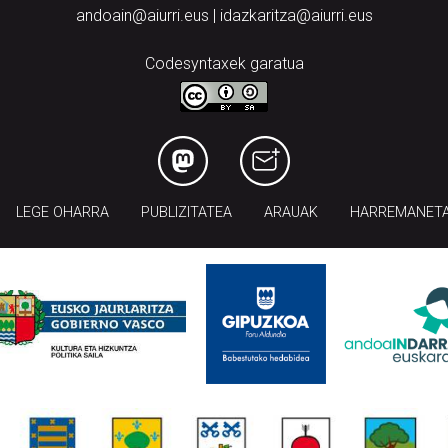
andoain@aiurri.eus | idazkaritza@aiurri.eus
Codesyntaxek garatua
LEGE OHARRA
PUBLIZITATEA
ARAUAK
HARREMANET