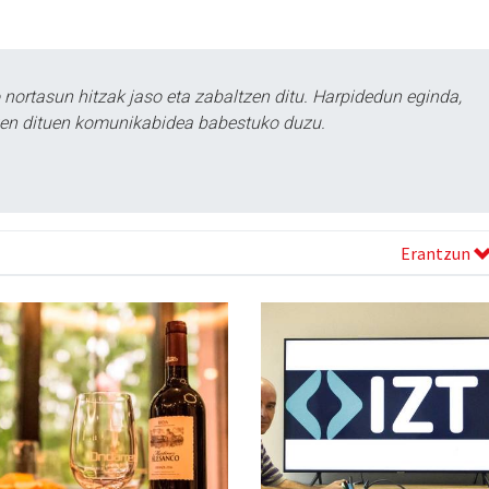
ortasun hitzak jaso eta zabaltzen ditu. Harpidedun eginda,
tzen dituen komunikabidea babestuko duzu.
Erantzun