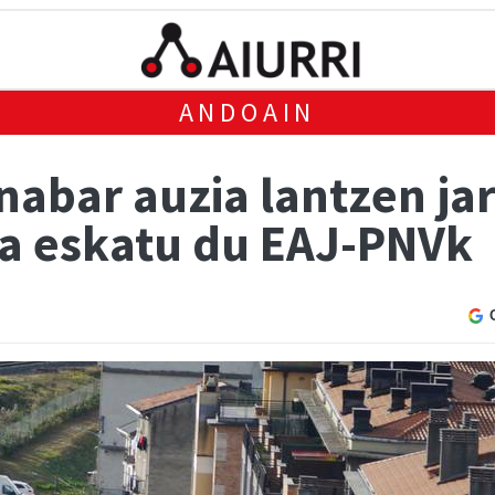
ANDOAIN
bar auzia lantzen jar
a eskatu du EAJ-PNVk