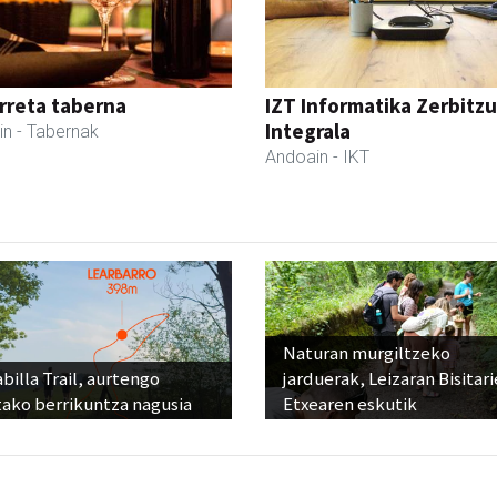
rreta taberna
IZT Informatika Zerbitzu
Integrala
in
- Tabernak
Andoain
- IKT
Naturan murgiltzeko
billa Trail, aurtengo
jarduerak, Leizaran Bisitar
tako berrikuntza nagusia
Etxearen eskutik