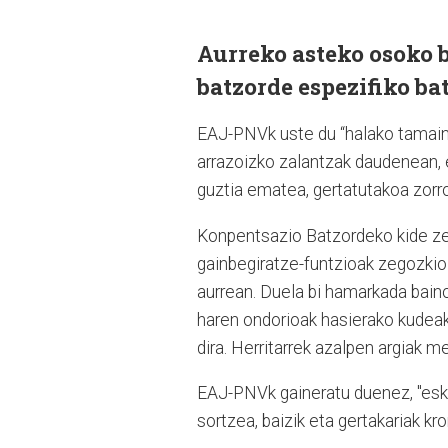
Aurreko asteko osoko b
batzorde espezifiko ba
EAJ-PNVk uste du “halako tamaina
arrazoizko zalantzak daudenean, 
guztia ematea, gertatutakoa zorro
Konpentsazio Batzordeko kide zen
gainbegiratze-funtzioak zegozkiol
aurrean. Duela bi hamarkada baino 
haren ondorioak hasierako kudeaket
dira. Herritarrek azalpen argiak me
EAJ-PNVk gaineratu duenez, "eska
sortzea, baizik eta gertakariak kr