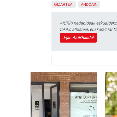
GIZARTEA
ANDOAIN
AIURRI hedabideak eskualdeko n
tokiko albisteak euskaraz lan
Egin AIURRIkide!