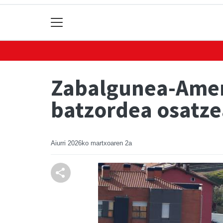
Zabalgunea-Amena
batzordea osatze
Aiurri
2026ko martxoaren 2a