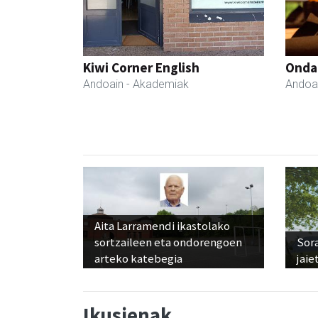
Kiwi Corner English
Onda
Andoain
- Akademiak
Andoa
Aita Larramendi ikastolako
sortzaileen eta ondorengoen
Sora
arteko katebegia
jaie
Ikusienak