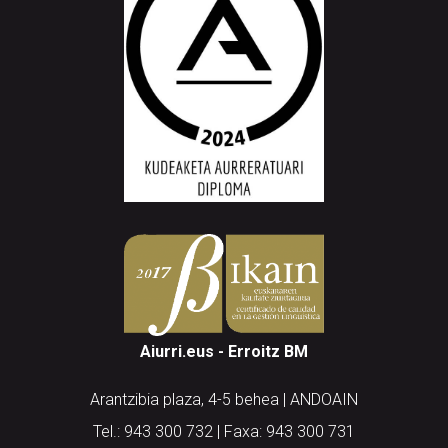
Aiurri.eus - Erroitz BM
Arantzibia plaza, 4-5 behea | ANDOAIN
Tel.: 943 300 732 | Faxa: 943 300 731