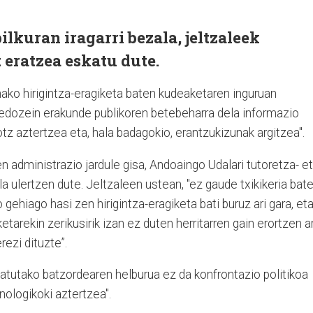
ilkuran iragarri bezala, jeltzaleek
t eratzea eskatu dute.
ko hirigintza-eragiketa baten kudeaketaren inguruan
edozein erakunde publikoren betebeharra dela informazio
tz aztertzea eta, hala badagokio, erantzukizunak argitzea".
 administrazio jardule gisa, Andoaingo Udalari tutoretza- e
a ulertzen dute. Jeltzaleen ustean, "ez gaude txikikeria bat
gehiago hasi zen hirigintza-eragiketa bati buruz ari gara, et
arekin zerikusirik izan ez duten herritarren gain erortzen ar
rezi dituzte”.
tutako batzordearen helburua ez da konfrontazio politikoa
onologikoki aztertzea".