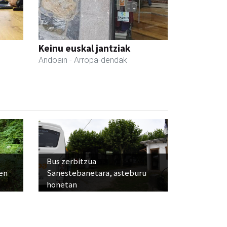
Keinu euskal jantziak
Andoain
- Arropa-dendak
Bus zerbitzua
ien
Sanestebanetara, asteburu
honetan