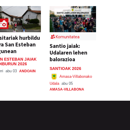
sitariak hurbildu
Komunitatea
ra San Esteban
Santio jaiak:
gunean
Udalaren lehen
balorazioa
N ESTEBAN JAIAK
IBURUN 2026
SANTIOAK 2026
rri
abu 03
ANDOAIN
Amasa-Villabonako
Udala
abu 05
AMASA-VILLABONA