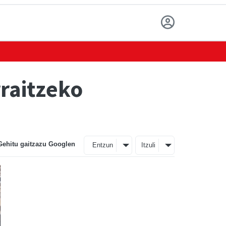
raitzeko
Gehitu gaitzazu Googlen
Entzun
Itzuli