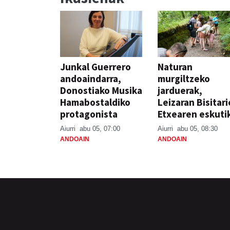
Junkal Guerrero
Naturan
andoaindarra,
murgiltzeko
Donostiako Musika
jarduerak,
Hamabostaldiko
Leizaran Bisitar
protagonista
Etxearen eskuti
Aiurri
abu 05, 07:00
Aiurri
abu 05, 08:30
ANDOAIN
ANDOAIN