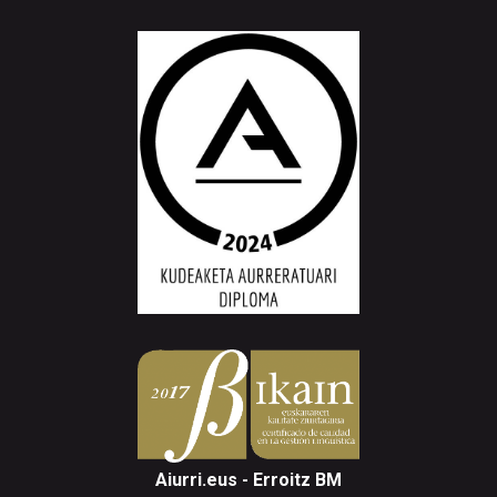
Aiurri.eus - Erroitz BM