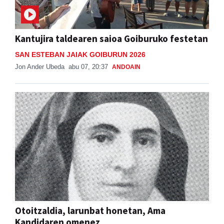
Kantujira taldearen saioa Goiburuko festetan
SAN ESTEBAN JAIAK GOIBURUN 2026
Jon Ander Ubeda
abu 07, 20:37
ANDOAIN
Otoitzaldia, larunbat honetan, Ama
Kandidaren omenez