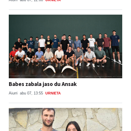
URNIETA
Babes zabala jaso du Ansak
Aiurri
abu 07, 13:55
URNIETA