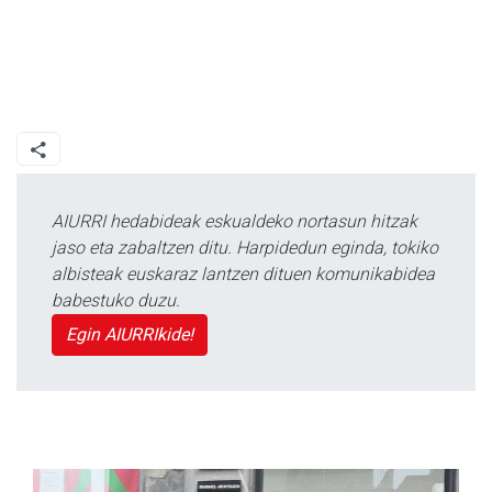
AIURRI hedabideak eskualdeko nortasun hitzak
jaso eta zabaltzen ditu. Harpidedun eginda, tokiko
albisteak euskaraz lantzen dituen komunikabidea
babestuko duzu.
Egin AIURRIkide!