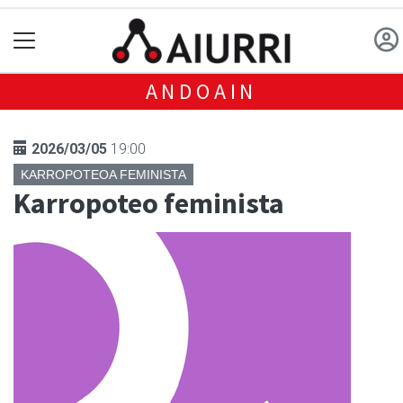
ANDOAIN
2026/03/05
19:00
KARROPOTEOA FEMINISTA
Karropoteo feminista