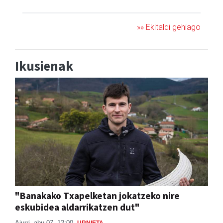
»» Ekitaldi gehiago
Ikusienak
"Banakako Txapelketan jokatzeko nire
eskubidea aldarrikatzen dut"
Aiurri
abu 07, 12:00