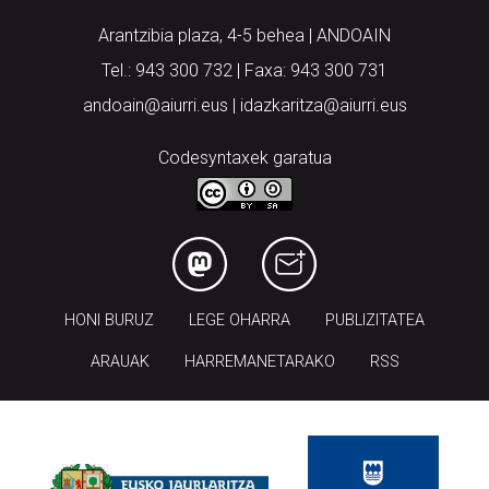
Arantzibia plaza, 4-5 behea | ANDOAIN
Tel.: 943 300 732 | Faxa: 943 300 731
andoain@aiurri.eus | idazkaritza@aiurri.eus
Codesyntaxek garatua
HONI BURUZ
LEGE OHARRA
PUBLIZITATEA
ARAUAK
HARREMANETARAKO
RSS