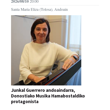
2026/08/10
20:00
Santa Maria Eliza (Tolosa), Andoain
Junkal Guerrero andoaindarra,
Donostiako Musika Hamabostaldiko
protagonista
KONTZERTUA