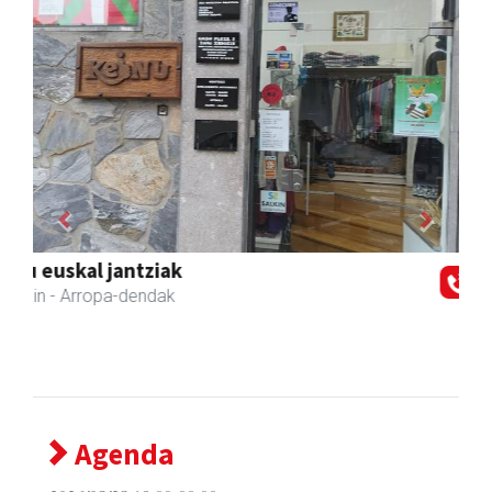
Previous
Next
Kuttun kafetegia
Andoain
- Gozotegiak
Agenda