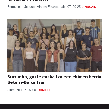
Berrozpeko Jesusen Alaben Elkartea
abu 07, 09:25
ANDOAIN
Burrunba, gazte euskaltzaleen ekimen berria
Beterri-Buruntzan
Aiurri
abu 07, 07:00
URNIETA