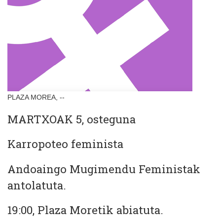
PLAZA MOREA, --
MARTXOAK 5, osteguna
Karropoteo feminista
Andoaingo Mugimendu Feministak
antolatuta.
19:00, Plaza Moretik abiatuta.