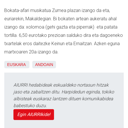
Bokata-afari musikatua Zumea plazan izango da eta,
euriarekin, Makaldegian.
Bi bokaten artean aukeratu ahal
izango da: xolomoa (gehi gazta eta piperrak) eta patata
tortilla. 6,50 eurotako prezioan salduko dira eta dagoeneko
txartelak eros daitezke Keinun eta Ernaitzan. Azken eguna
martxoaren 20a izango da.
EUSKARA
ANDOAIN
AIURRI hedabideak eskualdeko nortasun hitzak
jaso eta zabaltzen ditu. Harpidedun eginda, tokiko
albisteak euskaraz lantzen dituen komunikabidea
babestuko duzu.
Egin AIURRIkide!