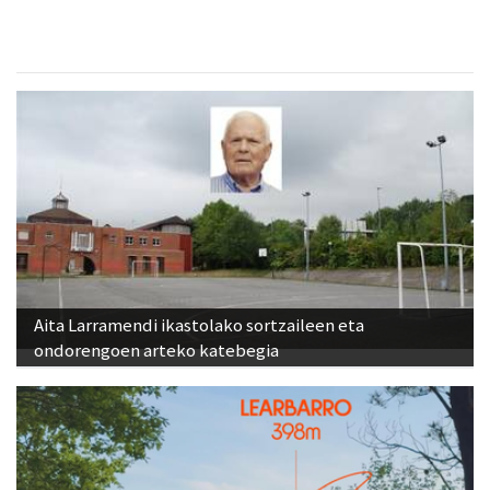
Aita Larramendi ikastolako sortzaileen eta
ondorengoen arteko katebegia