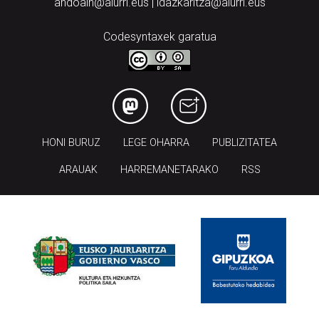
andoain@aiurri.eus | idazkaritza@aiurri.eus
Codesyntaxek garatua
HONI BURUZ
LEGE OHARRA
PUBLIZITATEA
ARAUAK
HARREMANETARAKO
RSS