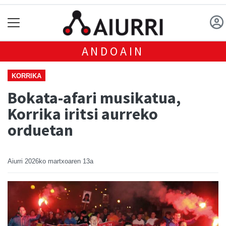
ANDOAIN
KORRIKA
Bokata-afari musikatua,
Korrika iritsi aurreko
orduetan
Aiurri
2026ko martxoaren 13a