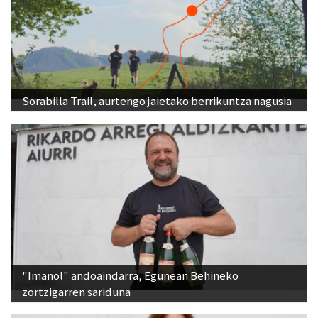
Sorabilla Trail, aurtengo jaietako berrikuntza nagusia
"Imanol" andoaindarra, Egunean Behineko
zortzigarren sariduna