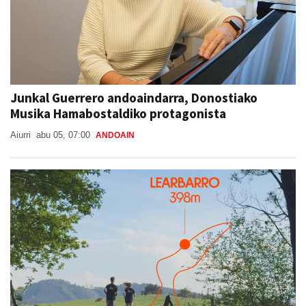
Junkal Guerrero andoaindarra, Donostiako
Musika Hamabostaldiko protagonista
Aiurri
abu 05, 07:00
ANDOAIN