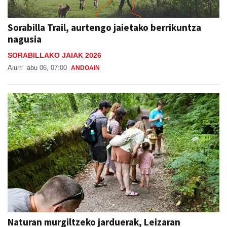
Sorabilla Trail, aurtengo jaietako berrikuntza
nagusia
SORABILLAKO JAIAK 2026
Aiurri
abu 06, 07:00
ANDOAIN
Naturan murgiltzeko jarduerak, Leizaran