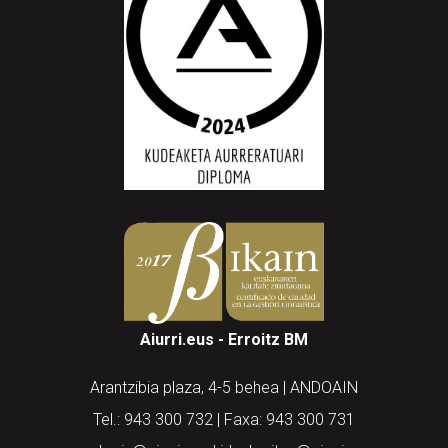
Aiurri.eus - Erroitz BM
Arantzibia plaza, 4-5 behea | ANDOAIN
Tel.: 943 300 732 | Faxa: 943 300 731