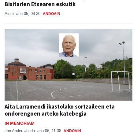
Bisitarien Etxearen eskutik
Aiurri
abu 05, 08:30
ANDOAIN
Aita Larramendi ikastolako sortzaileen eta
ondorengoen arteko katebegia
IN MEMORIAM
Jon Ander Ubeda
abu 06, 11:38
ANDOAIN