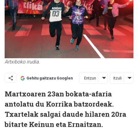
Artxiboko irudia.
Entzun
Itzuli
Gehitu gaitzazu Googlen
Martxoaren 23an bokata-afaria
antolatu du Korrika batzordeak.
Txartelak salgai daude hilaren 20ra
bitarte Keinun eta Ernaitzan.