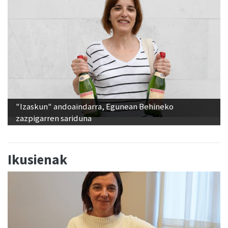
"Izaskun" andoaindarra, Egunean Behineko
zazpigarren sariduna
Ikusienak