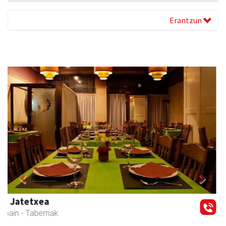
Erantzun
Previous
Next
Arruti gozotegia
Andoain
- Gozotegiak